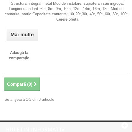
Structura: integral metal Mod de instalare: suprateran sau ingropat
Lungimi standard: 6m, 8m, 9m, 10m, 12m, 14m, 16m, 18m Mod de
cantarire: static Capacitate cantarire: 10t,20t,30t, 40t, 50t, 60t, 80t, 100t
Cerere oferta
Mai multe
Adaugă la
comparație
Compară (
0
)
Se afişează 1-3 din 3 articole
BULETIN INFORMATIV