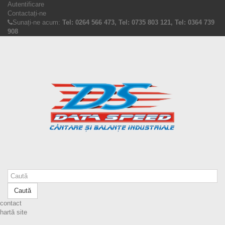
Autentificare
Contactați-ne
Sunați-ne acum:
Tel: 0264 566 473, Tel: 0735 803 121, Tel: 0364 739
908
Caută
contact
hartă site