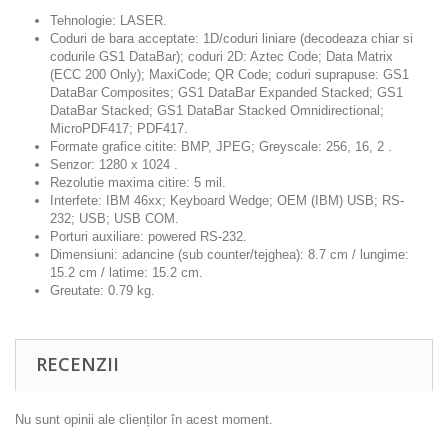
Tehnologie: LASER.
Coduri de bara acceptate:
1D/coduri liniare (decodeaza chiar si
codurile GS1 DataBar); coduri 2D: Aztec Code; Data Matrix
(ECC 200 Only); MaxiCode; QR Code; coduri suprapuse: GS1
DataBar Composites; GS1 DataBar Expanded Stacked; GS1
DataBar Stacked; GS1 DataBar Stacked Omnidirectional;
MicroPDF417; PDF417.
Formate grafice citite: BMP, JPEG; Greyscale: 256, 16, 2 .
Senzor: 1280 x 1024 .
Rezolutie maxima citire: 5 mil.
Interfete: IBM 46xx; Keyboard Wedge; OEM (IBM) USB; RS-
232; USB; USB COM.
Porturi auxiliare: powered RS-232.
Dimensiuni: adancine (sub counter/tejghea): 8.7 cm / lungime:
15.2 cm / latime: 15.2 cm.
Greutate: 0.79 kg.
RECENZII
Nu sunt opinii ale clienților în acest moment.