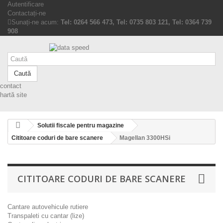
Autentificare
Contactați-ne
Sunați-ne acum:
Tel: 0264 566 473, Tel: 0735 803 121, Tel: 0364 739
908
Caută
contact
hartă site
Solutii fiscale pentru magazine
Cititoare coduri de bare scanere
Magellan 3300HSi
CITITOARE CODURI DE BARE SCANERE
Cantare autovehicule rutiere
Transpaleti cu cantar (lize)