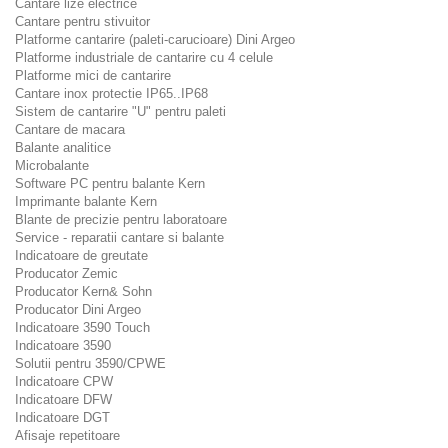
Cantare lize electrice
Cantare pentru stivuitor
Platforme cantarire (paleti-carucioare) Dini Argeo
Platforme industriale de cantarire cu 4 celule
Platforme mici de cantarire
Cantare inox protectie IP65..IP68
Sistem de cantarire "U" pentru paleti
Cantare de macara
Balante analitice
Microbalante
Software PC pentru balante Kern
Imprimante balante Kern
Blante de precizie pentru laboratoare
Service - reparatii cantare si balante
Indicatoare de greutate
Producator Zemic
Producator Kern& Sohn
Producator Dini Argeo
Indicatoare 3590 Touch
Indicatoare 3590
Solutii pentru 3590/CPWE
Indicatoare CPW
Indicatoare DFW
Indicatoare DGT
Afisaje repetitoare