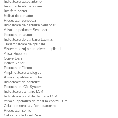
Indicatoare autocantarire
Imprimante etichetatoare
Interfete cantar
Softuri de cantarire
Producator Sensocar
Indicatoare de cantarire Sensocar
Afisaje repetitoare Sensocar
Producator Laumas
Indicatoare de cantarire Laumas
Transmitatoare de greutate
Sisteme dozaj pentru diverse aplicatii
Afisaj Repetitor
Convertoare
Bariere Zener
Producator Flintec
Amplificatoare analogice
Afisaje repetitoare Flintec
Indicatoare de cantarire
Producator LCM System
Indicatoare cantarire LCM
Indicatoare portabile de mana LCM
Afisaje -aparatura de masura-control LCM
Celule de sarcina / Doze cantarire
Producator Zemic
Celule Single Point Zemic