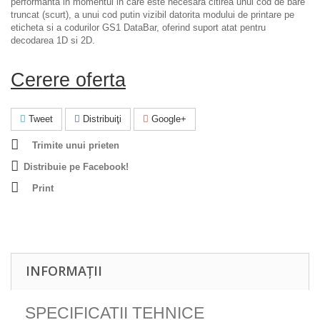
performanta in momentul in care este necesara citirea unui cod de bare
truncat (scurt), a unui cod putin vizibil datorita modului de printare pe
eticheta si a codurilor GS1 DataBar, oferind suport atat pentru
decodarea 1D si 2D.
Cerere oferta
Tweet
Distribuiţi
Google+
Trimite unui prieten
Distribuie pe Facebook!
Print
INFORMAȚII
SPECIFICATII TEHNICE