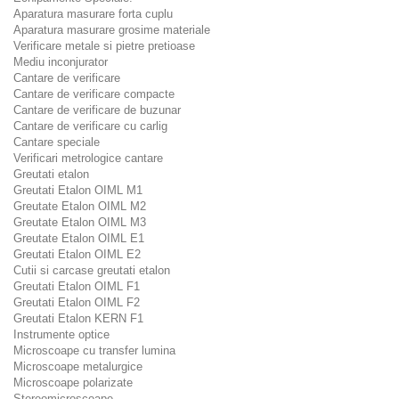
Aparatura masurare forta cuplu
Aparatura masurare grosime materiale
Verificare metale si pietre pretioase
Mediu inconjurator
Cantare de verificare
Cantare de verificare compacte
Cantare de verificare de buzunar
Cantare de verificare cu carlig
Cantare speciale
Verificari metrologice cantare
Greutati etalon
Greutati Etalon OIML M1
Greutate Etalon OIML M2
Greutate Etalon OIML M3
Greutate Etalon OIML E1
Greutati Etalon OIML E2
Cutii si carcase greutati etalon
Greutati Etalon OIML F1
Greutati Etalon OIML F2
Greutati Etalon KERN F1
Instrumente optice
Microscoape cu transfer lumina
Microscoape metalurgice
Microscoape polarizate
Stereomicroscoape