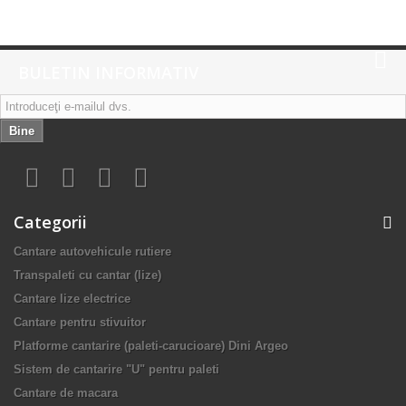
BULETIN INFORMATIV
Bine
Categorii
Cantare autovehicule rutiere
Transpaleti cu cantar (lize)
Cantare lize electrice
Cantare pentru stivuitor
Platforme cantarire (paleti-carucioare) Dini Argeo
Sistem de cantarire "U" pentru paleti
Cantare de macara