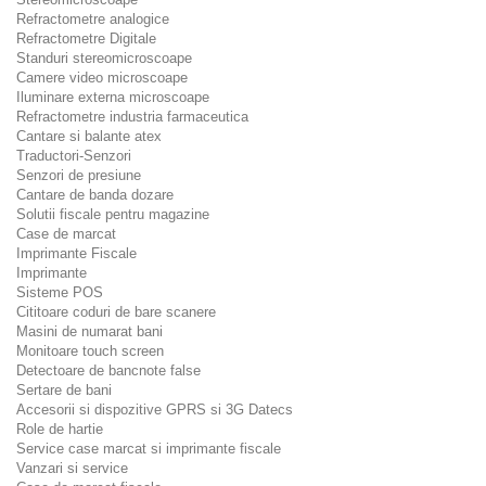
Refractometre analogice
Refractometre Digitale
Standuri stereomicroscoape
Camere video microscoape
Iluminare externa microscoape
Refractometre industria farmaceutica
Cantare si balante atex
Traductori-Senzori
Senzori de presiune
Cantare de banda dozare
Solutii fiscale pentru magazine
Case de marcat
Imprimante Fiscale
Imprimante
Sisteme POS
Cititoare coduri de bare scanere
Masini de numarat bani
Monitoare touch screen
Detectoare de bancnote false
Sertare de bani
Accesorii si dispozitive GPRS si 3G Datecs
Role de hartie
Service case marcat si imprimante fiscale
Vanzari si service