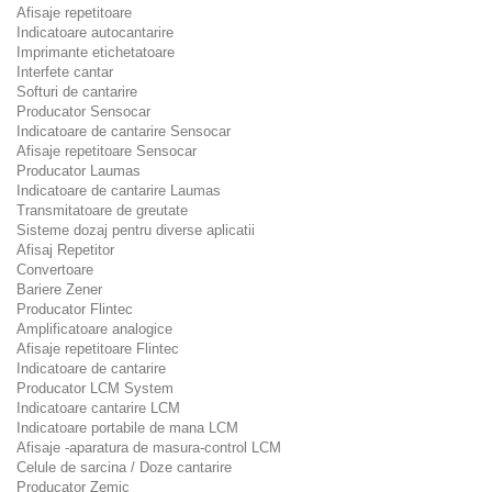
Afisaje repetitoare
Indicatoare autocantarire
Imprimante etichetatoare
Interfete cantar
Softuri de cantarire
Producator Sensocar
Indicatoare de cantarire Sensocar
Afisaje repetitoare Sensocar
Producator Laumas
Indicatoare de cantarire Laumas
Transmitatoare de greutate
Sisteme dozaj pentru diverse aplicatii
Afisaj Repetitor
Convertoare
Bariere Zener
Producator Flintec
Amplificatoare analogice
Afisaje repetitoare Flintec
Indicatoare de cantarire
Producator LCM System
Indicatoare cantarire LCM
Indicatoare portabile de mana LCM
Afisaje -aparatura de masura-control LCM
Celule de sarcina / Doze cantarire
Producator Zemic