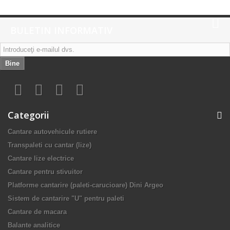
BULETIN INFORMATIV
Bine
Categorii
Cantare autovehicule rutiere
Transpaleti cu cantar (lize)
Cantare lize electrice
Cantare pentru stivuitor
Platforme cantarire (paleti-carucioare) Dini Argeo
Sistem de cantarire "U" pentru paleti
Cantare de macara
Balante analitice