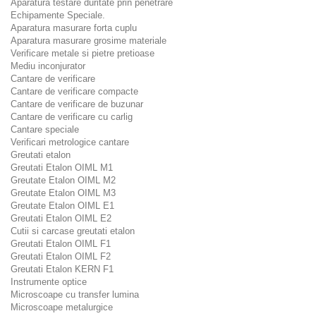
Aparatura testare duritate prin penetrare
Echipamente Speciale.
Aparatura masurare forta cuplu
Aparatura masurare grosime materiale
Verificare metale si pietre pretioase
Mediu inconjurator
Cantare de verificare
Cantare de verificare compacte
Cantare de verificare de buzunar
Cantare de verificare cu carlig
Cantare speciale
Verificari metrologice cantare
Greutati etalon
Greutati Etalon OIML M1
Greutate Etalon OIML M2
Greutate Etalon OIML M3
Greutate Etalon OIML E1
Greutati Etalon OIML E2
Cutii si carcase greutati etalon
Greutati Etalon OIML F1
Greutati Etalon OIML F2
Greutati Etalon KERN F1
Instrumente optice
Microscoape cu transfer lumina
Microscoape metalurgice