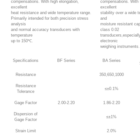
compensations. With high elongation,
compensations. With 
excellent
excellent
heat resistance and wide temperature range.
stability over a wide 
Primarily intended for both precision stress
and
analysis
moisture resistant capa
and normal accuracy transducers with
class 0.02
temperature
transducers,especiall
up to 150℃.
electronic
weighing instruments.
Specifications
BF Series
BA Series
Resistance
350,650,1000
Resistance
≤±0.1%
Tolerance
Gage Factor
2.00-2.20
1.86-2.20
Dispersion of
≤±1%
Gage Factor
Strain Limit
2.0%