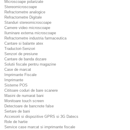
Microscoape polarizate
Stereomicroscoape
Refractometre analogice
Refractometre Digitale
Standuri stereomicroscoape
Camere video microscoape
Iluminare externa microscoape
Refractometre industria farmaceutica
Cantare si balante atex
Traductori-Senzori
Senzori de presiune
Cantare de banda dozare
Solutii fiscale pentru magazine
Case de marcat
Imprimante Fiscale
Imprimante
Sisteme POS
Cititoare coduri de bare scanere
Masini de numarat bani
Monitoare touch screen
Detectoare de bancnote false
Sertare de bani
Accesorii si dispozitive GPRS si 3G Datecs
Role de hartie
Service case marcat si imprimante fiscale