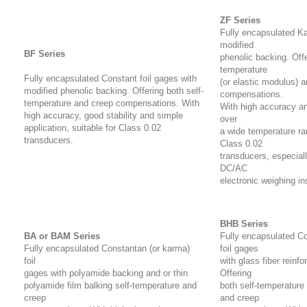
ZF Series
Fully encapsulated Ka
modified
BF Series
phenolic backing. Offe
temperature
Fully encapsulated Constant foil gages with
(or elastic modulus) 
modified phenolic backing. Offering both self-
compensations.
temperature and creep compensations. With
With high accuracy and
high accuracy, good stability and simple
over
application, suitable for Class 0.02
a wide temperature ran
transducers.
Class 0.02
transducers, especiall
DC/AC
electronic weighing i
BHB Series
BA or BAM Series
Fully encapsulated C
Fully encapsulated Constantan (or karma)
foil gages
foil
with glass fiber reinf
gages with polyamide backing and or thin
Offering
polyamide film balking self-temperature and
both self-temperature 
creep
and creep