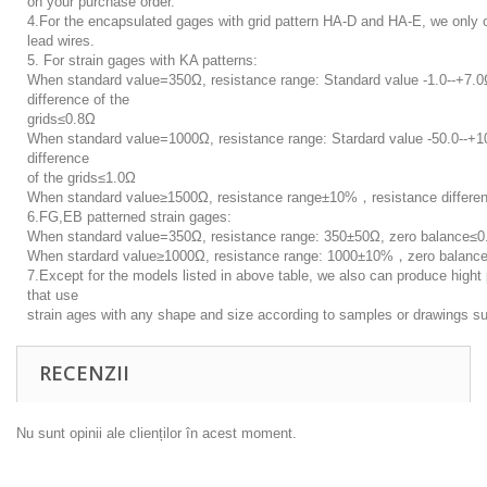
on your purchase order.
4.For the encapsulated gages with grid pattern HA-D and HA-E, we only o
lead wires.
5. For strain gages with KA patterns:
When standard value=350Ω, resistance range: Standard value -1.0--+7.
difference of the
grids≤0.8Ω
When standard value=1000Ω, resistance range: Stardard value -50.0--+
difference
of the grids≤1.0Ω
When standard value≥1500Ω, resistance range±10%，resistance differen
6.FG,EB patterned strain gages:
When standard value=350Ω, resistance range: 350±50Ω, zero balance≤
When stardard value≥1000Ω, resistance range: 1000±10%，zero balanc
7.Except for the models listed in above table, we also can produce hight
that use
strain ages with any shape and size according to samples or drawings s
RECENZII
Nu sunt opinii ale clienților în acest moment.