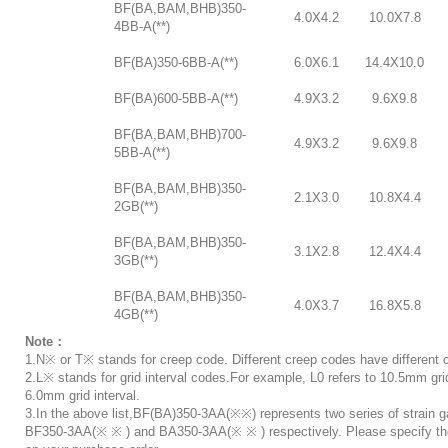
BF(BA,BAM,BHB)350-
4.0X4.2
10.0X7.8
4BB-A(**)
BF(BA)350-6BB-A(**)
6.0X6.1
14.4X10.0
BF(BA)600-5BB-A(**)
4.9X3.2
9.6X9.8
BF(BA,BAM,BHB)700-
4.9X3.2
9.6X9.8
5BB-A(**)
BF(BA,BAM,BHB)350-
2.1X3.0
10.8X4.4
2GB(**)
BF(BA,BAM,BHB)350-
3.1X2.8
12.4X4.4
3GB(**)
BF(BA,BAM,BHB)350-
4.0X3.7
16.8X5.8
4GB(**)
Note：
1.N※ or T※ stands for creep code. Different creep codes have different 
2.L※ stands for grid interval codes.For example, L0 refers to 10.5mm grid 
6.0mm grid interval.
3.In the above list,BF(BA)350-3AA(※※) represents two series of strain g
BF350-3AA(※ ※ ) and BA350-3AA(※ ※ ) respectively. Please specify th