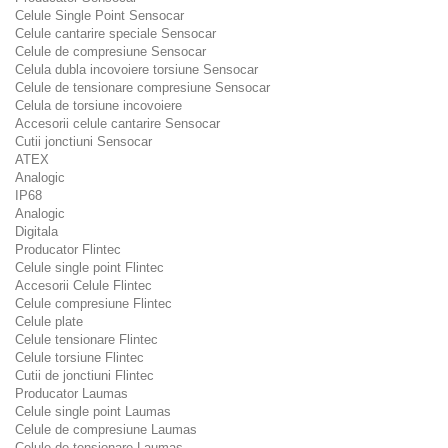
Celule Single Point Sensocar
Celule cantarire speciale Sensocar
Celule de compresiune Sensocar
Celula dubla incovoiere torsiune Sensocar
Celule de tensionare compresiune Sensocar
Celula de torsiune incovoiere
Accesorii celule cantarire Sensocar
Cutii jonctiuni Sensocar
ATEX
Analogic
IP68
Analogic
Digitala
Producator Flintec
Celule single point Flintec
Accesorii Celule Flintec
Celule compresiune Flintec
Celule plate
Celule tensionare Flintec
Celule torsiune Flintec
Cutii de jonctiuni Flintec
Producator Laumas
Celule single point Laumas
Celule de compresiune Laumas
Celule de tensionare Laumas