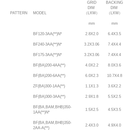
GRID
BACKING
DIM
DIM
PATTERN
MODEL
（LXW）
（LXW）
mm
mm
BF120-3AA(**)N*
2.8X2.0
6.4X3.5
BF240-3AA(**)N*
3.2X3.06
7.4X4.4
BF175-3AA(**)N*
3.2X3.06
7.4X4.4
BF(BA)200-4AA(**)
4.0X2.2
8.0X3.6
BF(BA)200-6AA(**)
6.0X2.3
10.7X4.8
ZF(BA)300-1AA(**)
1.1X1.3
3.6X2.2
BF(BA)300-3AA(**)
2.9X1.8
5.5X2.5
BF(BA,BAM,BHB)350-
1.5X2.5
4.5X3.5
1AA(**)N*
BF(BA,BAM,BHB)350-
2.4X3.0
4.9X4.0
2AA-A(**)