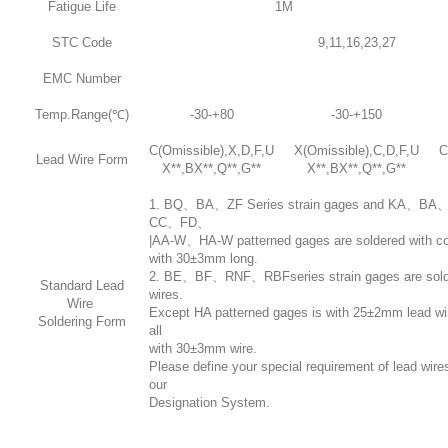
Fatigue Life
1M
STC Code
9,11,16,23,27
EMC Number
Temp.Range(℃)
-30-+80
-30-+150
C(Omissible),X,D,F,U
X(Omissible),C,D,F,U
C
Lead Wire Form
X**,BX**,Q**,G**
X**,BX**,Q**,G**
1. BQ、BA、ZF Series strain gages and KA
CC、FD、
|AA-W、HA-W patterned gages are soldered with c
with 30±3mm long.
2. BE、BF、RNF、RBFseries strain gages are solder
Standard Lead
wires.
Wire
Except HA patterned gages is with 25±2mm lead wir
Soldering Form
all
with 30±3mm wire.
Please define your special requirement of lead wires
our
Designation System.