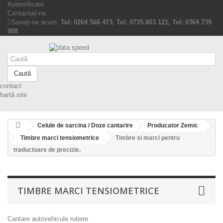
Autentificare
Contactați-ne
Sunați-ne acum:
Tel: 0264 566 473, Tel: 0735 803 121, Tel: 0364 739
908
Caută
contact
hartă site
Celule de sarcina / Doze cantarire
Producator Zemic
Timbre marci tensiometrice
Timbre si marci pentru
traductoare de precizie.
TIMBRE MARCI TENSIOMETRICE
Cantare autovehicule rutiere