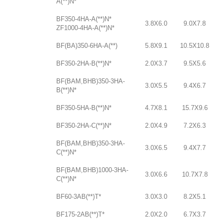
A(**)N*
BF350-4HA-A(**)N*
3.8X6.0
9.0X7.8
ZF1000-4HA-A(**)N*
BF(BA)350-6HA-A(**)
5.8X9.1
10.5X10.8
BF350-2HA-B(**)N*
2.0X3.7
9.5X5.6
BF(BAM,BHB)350-3HA-
3.0X5.5
9.4X6.7
B(**)N*
BF350-5HA-B(**)N*
4.7X8.1
15.7X9.6
BF350-2HA-C(**)N*
2.0X4.9
7.2X6.3
BF(BAM,BHB)350-3HA-
3.0X6.5
9.4X7.7
C(**)N*
BF(BAM,BHB)1000-3HA-
3.0X6.6
10.7X7.8
C(**)N*
BF60-3AB(**)T*
3.0X3.0
8.2X5.1
BF175-2AB(**)T*
2.0X2.0
6.7X3.7