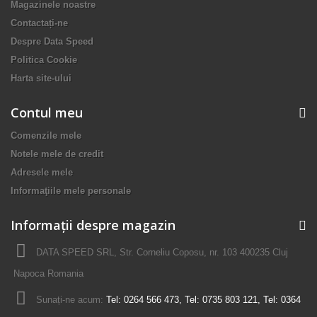
Magazinele noastre
Contactați-ne
Despre Data Speed
Politica Cookie
Harta site-ului
Contul meu
Comenzile mele
Notele mele de credit
Adresele mele
Informaţiile mele personale
Informații despre magazin
DATA SPEED SRL, Str. Corneliu Coposu, nr. 103 400235 Cluj
Napoca Romania
Sunați-ne acum:
Tel: 0264 566 473, Tel: 0735 803 121, Tel: 0364