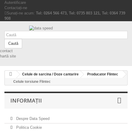
Autentificare
Contactați-ne
Sunați-ne acum:
Tel: 0264 566 473, Tel: 0735 803 121, Tel: 0364 739
908
Caută
contact
hartă site
Celule de sarcina / Doze cantarire
Producator Flintec
Celule torsiune Flintec
INFORMAŢII
Despre Data Speed
Politica Cookie