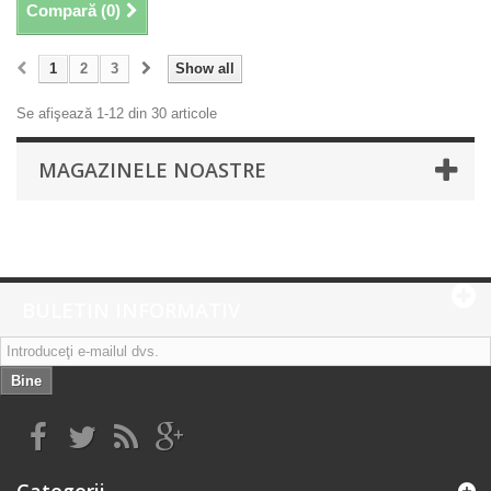
Compară (
0
)
1
2
3
Show all
Se afişează 1-12 din 30 articole
MAGAZINELE NOASTRE
BULETIN INFORMATIV
Bine