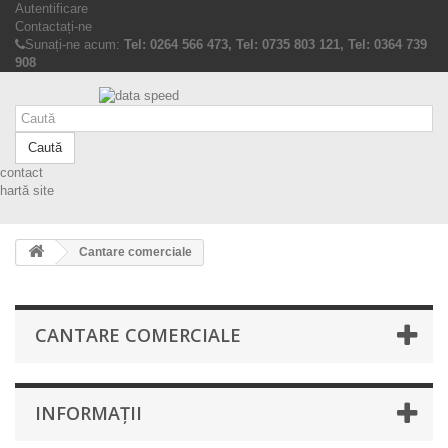
Autentificare
Contactați-ne
Sunați-ne acum:
Tel: 0264 566 473, Tel: 0735 803 121, Tel: 0364 739
908
Caută
contact
hartă site
Cantare comerciale
CANTARE COMERCIALE
INFORMAŢII