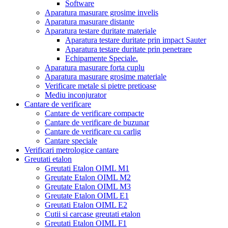
Software
Aparatura masurare grosime invelis
Aparatura masurare distante
Aparatura testare duritate materiale
Aparatura testare duritate prin impact Sauter
Aparatura testare duritate prin penetrare
Echipamente Speciale.
Aparatura masurare forta cuplu
Aparatura masurare grosime materiale
Verificare metale si pietre pretioase
Mediu inconjurator
Cantare de verificare
Cantare de verificare compacte
Cantare de verificare de buzunar
Cantare de verificare cu carlig
Cantare speciale
Verificari metrologice cantare
Greutati etalon
Greutati Etalon OIML M1
Greutate Etalon OIML M2
Greutate Etalon OIML M3
Greutate Etalon OIML E1
Greutati Etalon OIML E2
Cutii si carcase greutati etalon
Greutati Etalon OIML F1