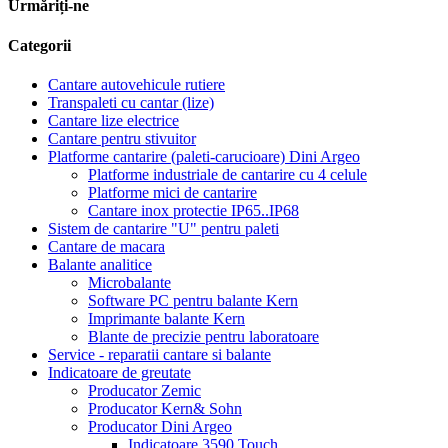
Urmăriți-ne
Categorii
Cantare autovehicule rutiere
Transpaleti cu cantar (lize)
Cantare lize electrice
Cantare pentru stivuitor
Platforme cantarire (paleti-carucioare) Dini Argeo
Platforme industriale de cantarire cu 4 celule
Platforme mici de cantarire
Cantare inox protectie IP65..IP68
Sistem de cantarire "U" pentru paleti
Cantare de macara
Balante analitice
Microbalante
Software PC pentru balante Kern
Imprimante balante Kern
Blante de precizie pentru laboratoare
Service - reparatii cantare si balante
Indicatoare de greutate
Producator Zemic
Producator Kern& Sohn
Producator Dini Argeo
Indicatoare 3590 Touch