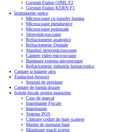
Greutati Etalon OIML F2
Greutati Etalon KERN F1
Instrumente optice
Microscoape cu transfer lumina
Microscoape metalurgice
Microscoape polarizate
Stereomicroscoape
Refractometre analogice
Refractometre Digitale
Standuri stereomicroscoape
Camere video microscoape
Iluminare externa microscoape
Refractometre industria farmaceutica
Cantare si balante atex
Traductori-Senzori
Senzori de presiune
Cantare de banda dozare
Solutii fiscale pentru magazine
Case de marcat
Imprimante Fiscale
Imprimante
Sisteme POS
Cititoare coduri de bare scanere
Masini de numarat bani
Monitoare touch screen