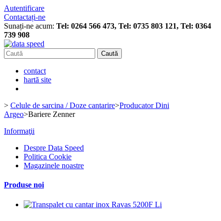
Autentificare
Contactați-ne
Sunați-ne acum:
Tel: 0264 566 473, Tel: 0735 803 121, Tel: 0364
739 908
Caută
contact
hartă site
>
Celule de sarcina / Doze cantarire
>
Producator Dini
Argeo
>
Bariere Zenner
Informaţii
Despre Data Speed
Politica Cookie
Magazinele noastre
Produse noi