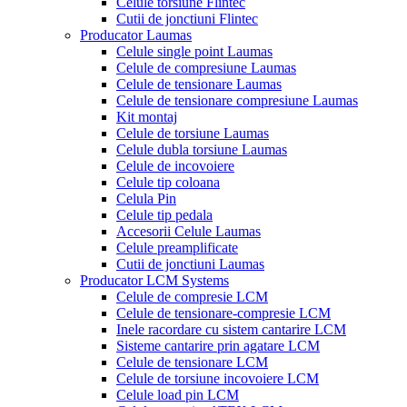
Celule torsiune Flintec
Cutii de jonctiuni Flintec
Producator Laumas
Celule single point Laumas
Celule de compresiune Laumas
Celule de tensionare Laumas
Celule de tensionare compresiune Laumas
Kit montaj
Celule de torsiune Laumas
Celule dubla torsiune Laumas
Celule de incovoiere
Celule tip coloana
Celula Pin
Celule tip pedala
Accesorii Celule Laumas
Celule preamplificate
Cutii de jonctiuni Laumas
Producator LCM Systems
Celule de compresie LCM
Celule de tensionare-compresie LCM
Inele racordare cu sistem cantarire LCM
Sisteme cantarire prin agatare LCM
Celule de tensionare LCM
Celule de torsiune incovoiere LCM
Celule load pin LCM