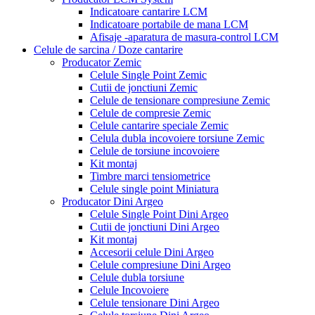
Indicatoare cantarire LCM
Indicatoare portabile de mana LCM
Afisaje -aparatura de masura-control LCM
Celule de sarcina / Doze cantarire
Producator Zemic
Celule Single Point Zemic
Cutii de jonctiuni Zemic
Celule de tensionare compresiune Zemic
Celule de compresie Zemic
Celule cantarire speciale Zemic
Celula dubla incovoiere torsiune Zemic
Celule de torsiune incovoiere
Kit montaj
Timbre marci tensiometrice
Celule single point Miniatura
Producator Dini Argeo
Celule Single Point Dini Argeo
Cutii de jonctiuni Dini Argeo
Kit montaj
Accesorii celule Dini Argeo
Celule compresiune Dini Argeo
Celule dubla torsiune
Celule Incovoiere
Celule tensionare Dini Argeo