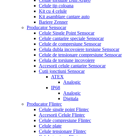
Celule torsiune Dini Argeo
Celule tip coloana
Kit cu 4 celule
Kit asamblare cantare auto
Bariere Zenner
Producator Sensocar
Celule Single Point Sensocar
Celule cantarire speciale Sensocar
Celule de compresiune Sensocar
Celula dubla incovoiere torsiune Sensocar
Celule de tensionare compresiune Sensocar
Celula de torsiune incovoiere
Accesorii celule cantarire Sensocar
Cutii jonctiuni Sensocar
ATEX
Analogic
IP68
Analogic
Digitala
Producator Flintec
Celule single point Flintec
Accesorii Celule Flintec
Celule compresiune Flintec
Celule plate
Celule tensionare Flintec