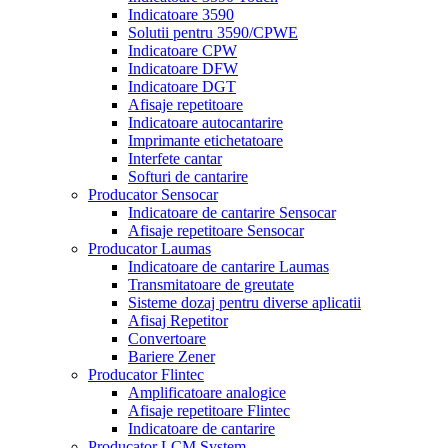
Indicatoare 3590
Solutii pentru 3590/CPWE
Indicatoare CPW
Indicatoare DFW
Indicatoare DGT
Afisaje repetitoare
Indicatoare autocantarire
Imprimante etichetatoare
Interfete cantar
Softuri de cantarire
Producator Sensocar
Indicatoare de cantarire Sensocar
Afisaje repetitoare Sensocar
Producator Laumas
Indicatoare de cantarire Laumas
Transmitatoare de greutate
Sisteme dozaj pentru diverse aplicatii
Afisaj Repetitor
Convertoare
Bariere Zener
Producator Flintec
Amplificatoare analogice
Afisaje repetitoare Flintec
Indicatoare de cantarire
Producator LCM System