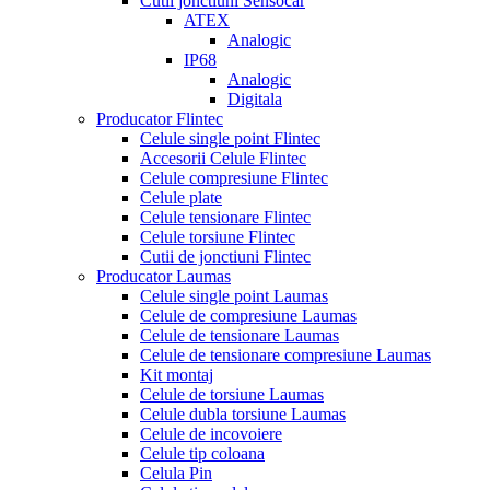
Cutii jonctiuni Sensocar
ATEX
Analogic
IP68
Analogic
Digitala
Producator Flintec
Celule single point Flintec
Accesorii Celule Flintec
Celule compresiune Flintec
Celule plate
Celule tensionare Flintec
Celule torsiune Flintec
Cutii de jonctiuni Flintec
Producator Laumas
Celule single point Laumas
Celule de compresiune Laumas
Celule de tensionare Laumas
Celule de tensionare compresiune Laumas
Kit montaj
Celule de torsiune Laumas
Celule dubla torsiune Laumas
Celule de incovoiere
Celule tip coloana
Celula Pin