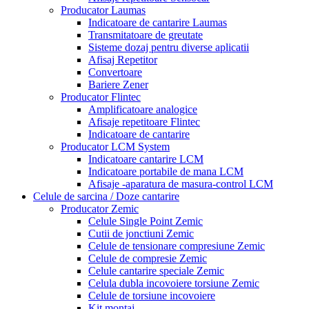
Producator Laumas
Indicatoare de cantarire Laumas
Transmitatoare de greutate
Sisteme dozaj pentru diverse aplicatii
Afisaj Repetitor
Convertoare
Bariere Zener
Producator Flintec
Amplificatoare analogice
Afisaje repetitoare Flintec
Indicatoare de cantarire
Producator LCM System
Indicatoare cantarire LCM
Indicatoare portabile de mana LCM
Afisaje -aparatura de masura-control LCM
Celule de sarcina / Doze cantarire
Producator Zemic
Celule Single Point Zemic
Cutii de jonctiuni Zemic
Celule de tensionare compresiune Zemic
Celule de compresie Zemic
Celule cantarire speciale Zemic
Celula dubla incovoiere torsiune Zemic
Celule de torsiune incovoiere
Kit montaj