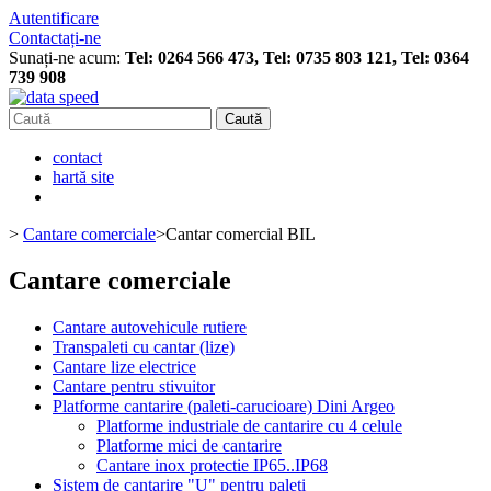
Autentificare
Contactați-ne
Sunați-ne acum:
Tel: 0264 566 473, Tel: 0735 803 121, Tel: 0364
739 908
Caută
contact
hartă site
>
Cantare comerciale
>
Cantar comercial BIL
Cantare comerciale
Cantare autovehicule rutiere
Transpaleti cu cantar (lize)
Cantare lize electrice
Cantare pentru stivuitor
Platforme cantarire (paleti-carucioare) Dini Argeo
Platforme industriale de cantarire cu 4 celule
Platforme mici de cantarire
Cantare inox protectie IP65..IP68
Sistem de cantarire "U" pentru paleti