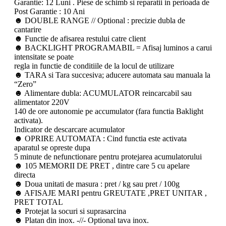
Garantie: 12 Luni . Piese de schimb si reparatii in perioada de
Post Garantie : 10 Ani
☻ DOUBLE RANGE // Optional : precizie dubla de
cantarire
☻ Functie de afisarea restului catre client
☻ BACKLIGHT PROGRAMABIL = Afisaj luminos a carui
intensitate se poate
regla in functie de conditiile de la locul de utilizare
☻ TARA si Tara succesiva; aducere automata sau manuala la
“Zero”
☻ Alimentare dubla: ACUMULATOR reincarcabil sau
alimentator 220V
140 de ore autonomie pe accumulator (fara functia Baklight
activata).
Indicator de descarcare acumulator
☻ OPRIRE AUTOMATA : Cind functia este activata
aparatul se opreste dupa
5 minute de nefunctionare pentru protejarea acumulatorului
☻ 105 MEMORII DE PRET , dintre care 5 cu apelare
directa
☻ Doua unitati de masura : pret / kg sau pret / 100g
☻ AFISAJE MARI pentru GREUTATE ,PRET UNITAR ,
PRET TOTAL
☻ Protejat la socuri si suprasarcina
☻ Platan din inox. -//- Optional tava inox.