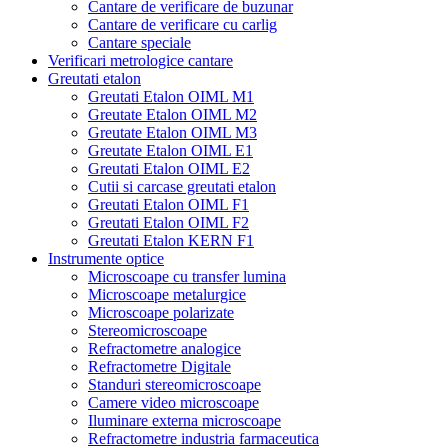
Cantare de verificare de buzunar
Cantare de verificare cu carlig
Cantare speciale
Verificari metrologice cantare
Greutati etalon
Greutati Etalon OIML M1
Greutate Etalon OIML M2
Greutate Etalon OIML M3
Greutate Etalon OIML E1
Greutati Etalon OIML E2
Cutii si carcase greutati etalon
Greutati Etalon OIML F1
Greutati Etalon OIML F2
Greutati Etalon KERN F1
Instrumente optice
Microscoape cu transfer lumina
Microscoape metalurgice
Microscoape polarizate
Stereomicroscoape
Refractometre analogice
Refractometre Digitale
Standuri stereomicroscoape
Camere video microscoape
Iluminare externa microscoape
Refractometre industria farmaceutica