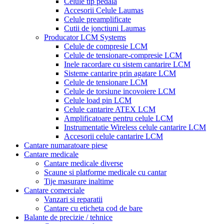
Celule tip pedala
Accesorii Celule Laumas
Celule preamplificate
Cutii de jonctiuni Laumas
Producator LCM Systems
Celule de compresie LCM
Celule de tensionare-compresie LCM
Inele racordare cu sistem cantarire LCM
Sisteme cantarire prin agatare LCM
Celule de tensionare LCM
Celule de torsiune incovoiere LCM
Celule load pin LCM
Celule cantarire ATEX LCM
Amplificatoare pentru celule LCM
Instrumentatie Wireless celule cantarire LCM
Accesorii celule cantarire LCM
Cantare numaratoare piese
Cantare medicale
Cantare medicale diverse
Scaune si platforme medicale cu cantar
Tije masurare inaltime
Cantare comerciale
Vanzari si reparatii
Cantare cu eticheta cod de bare
Balante de precizie / tehnice