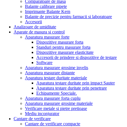
Comparatoare de masa
Balante calibrare pipete
Imprimante Balante Kern
Balante de precizie pentru farmacii si laboratoare
Accesorii
Analizoare de umiditate
Aparate de masura si control
Aparatura masurare forte
Dispozitive masurare forta
Standuri pentru masurare forta
Dispozitive masurare elasticitate
Accesorii de prindere si dispozitive de testare
Software
Aparatura masurare grosime invelis
Aparatura masurare distante
Aparatura testare duritate materiale
Aparatura testare duritate prin impact Sauter
Aparatura testare duritate prin penetrare
Echipamente Speciale.
Aparatura masurare forta cuplu
Aparatura masurare grosime materiale
Verificare metale si pietre pretioase
Mediu inconjurator
Cantare de verificare
Cantare de verificare compacte