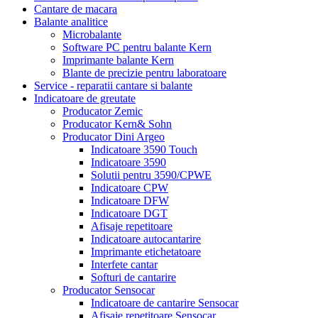
Cantare de macara
Balante analitice
Microbalante
Software PC pentru balante Kern
Imprimante balante Kern
Blante de precizie pentru laboratoare
Service - reparatii cantare si balante
Indicatoare de greutate
Producator Zemic
Producator Kern& Sohn
Producator Dini Argeo
Indicatoare 3590 Touch
Indicatoare 3590
Solutii pentru 3590/CPWE
Indicatoare CPW
Indicatoare DFW
Indicatoare DGT
Afisaje repetitoare
Indicatoare autocantarire
Imprimante etichetatoare
Interfete cantar
Softuri de cantarire
Producator Sensocar
Indicatoare de cantarire Sensocar
Afisaje repetitoare Sensocar