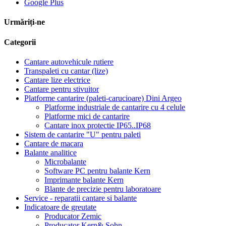
Google Plus
Urmăriți-ne
Categorii
Cantare autovehicule rutiere
Transpaleti cu cantar (lize)
Cantare lize electrice
Cantare pentru stivuitor
Platforme cantarire (paleti-carucioare) Dini Argeo
Platforme industriale de cantarire cu 4 celule
Platforme mici de cantarire
Cantare inox protectie IP65..IP68
Sistem de cantarire "U" pentru paleti
Cantare de macara
Balante analitice
Microbalante
Software PC pentru balante Kern
Imprimante balante Kern
Blante de precizie pentru laboratoare
Service - reparatii cantare si balante
Indicatoare de greutate
Producator Zemic
Producator Kern& Sohn