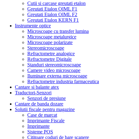
Cutii si carcase greutati etalon
Greutati Etalon OIML F1
Greutati Etalon OIML F2
Greutati Etalon KERN F1
Instrumente optice
Microscoape cu transfer lumina
Microscoape metalurgice
Microscoape polarizate
Stereomicroscoape
Refractometre analogice
Refractometre Digitale
Standuri stereomicroscoape
Camere video microscoape
Iluminare externa microscoape
Refractometre industria farmaceutica
Cantare si balante atex
Traductori-Senzori
Senzori de presiune
Cantare de banda dozare
Solutii fiscale pentru magazine
Case de marcat
Imprimante Fiscale
Imprimante
Sisteme POS
Cititoare coduri de bare scanere