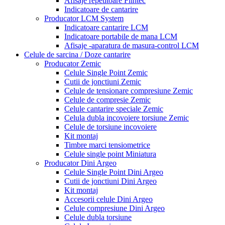
Afisaje repetitoare Flintec
Indicatoare de cantarire
Producator LCM System
Indicatoare cantarire LCM
Indicatoare portabile de mana LCM
Afisaje -aparatura de masura-control LCM
Celule de sarcina / Doze cantarire
Producator Zemic
Celule Single Point Zemic
Cutii de jonctiuni Zemic
Celule de tensionare compresiune Zemic
Celule de compresie Zemic
Celule cantarire speciale Zemic
Celula dubla incovoiere torsiune Zemic
Celule de torsiune incovoiere
Kit montaj
Timbre marci tensiometrice
Celule single point Miniatura
Producator Dini Argeo
Celule Single Point Dini Argeo
Cutii de jonctiuni Dini Argeo
Kit montaj
Accesorii celule Dini Argeo
Celule compresiune Dini Argeo
Celule dubla torsiune