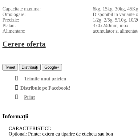
Capacitate maxima:
6kg, 15kg, 30kg, 45K
Omologare:
Disponibil in variante
Precizie:
1/2g, 2/5g, 5/10g, 10/
Platan:
370x240mm, inox
Alimentare:
acumulator si alimenta
Cerere oferta
Tweet
Distribuiţi
Google+
Trimite unui prieten
Distribuie pe Facebook!
Print
Informații
CARACTERISTICI:
Optional: Printer extern cu tiparire de eticheta sau bon