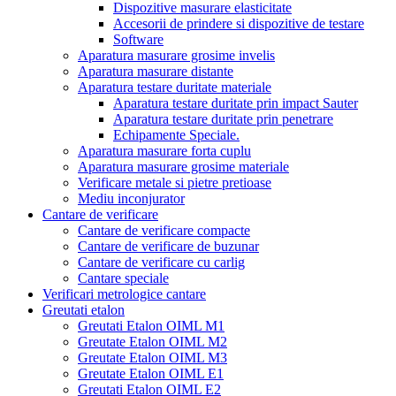
Dispozitive masurare elasticitate
Accesorii de prindere si dispozitive de testare
Software
Aparatura masurare grosime invelis
Aparatura masurare distante
Aparatura testare duritate materiale
Aparatura testare duritate prin impact Sauter
Aparatura testare duritate prin penetrare
Echipamente Speciale.
Aparatura masurare forta cuplu
Aparatura masurare grosime materiale
Verificare metale si pietre pretioase
Mediu inconjurator
Cantare de verificare
Cantare de verificare compacte
Cantare de verificare de buzunar
Cantare de verificare cu carlig
Cantare speciale
Verificari metrologice cantare
Greutati etalon
Greutati Etalon OIML M1
Greutate Etalon OIML M2
Greutate Etalon OIML M3
Greutate Etalon OIML E1
Greutati Etalon OIML E2