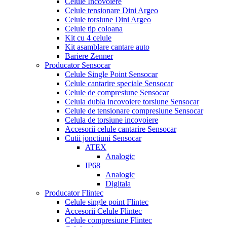
Celule Incovoiere
Celule tensionare Dini Argeo
Celule torsiune Dini Argeo
Celule tip coloana
Kit cu 4 celule
Kit asamblare cantare auto
Bariere Zenner
Producator Sensocar
Celule Single Point Sensocar
Celule cantarire speciale Sensocar
Celule de compresiune Sensocar
Celula dubla incovoiere torsiune Sensocar
Celule de tensionare compresiune Sensocar
Celula de torsiune incovoiere
Accesorii celule cantarire Sensocar
Cutii jonctiuni Sensocar
ATEX
Analogic
IP68
Analogic
Digitala
Producator Flintec
Celule single point Flintec
Accesorii Celule Flintec
Celule compresiune Flintec