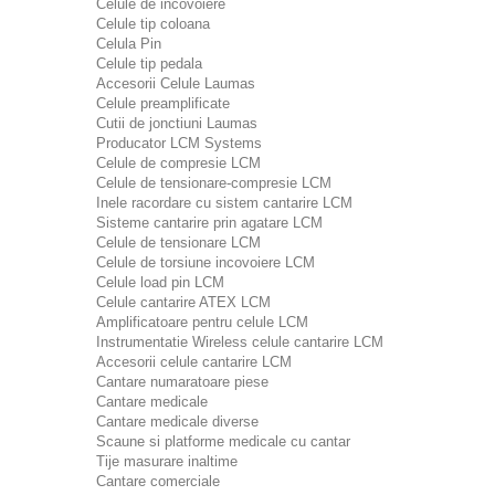
Celule de incovoiere
Celule tip coloana
Celula Pin
Celule tip pedala
Accesorii Celule Laumas
Celule preamplificate
Cutii de jonctiuni Laumas
Producator LCM Systems
Celule de compresie LCM
Celule de tensionare-compresie LCM
Inele racordare cu sistem cantarire LCM
Sisteme cantarire prin agatare LCM
Celule de tensionare LCM
Celule de torsiune incovoiere LCM
Celule load pin LCM
Celule cantarire ATEX LCM
Amplificatoare pentru celule LCM
Instrumentatie Wireless celule cantarire LCM
Accesorii celule cantarire LCM
Cantare numaratoare piese
Cantare medicale
Cantare medicale diverse
Scaune si platforme medicale cu cantar
Tije masurare inaltime
Cantare comerciale