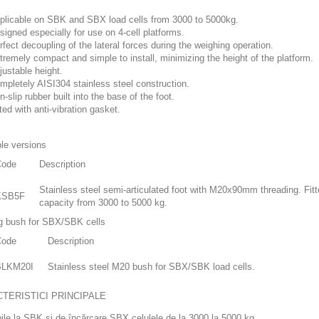
plicable on SBK and SBX load cells from 3000 to 5000kg.
signed especially for use on 4-cell platforms.
rfect decoupling of the lateral forces during the weighing operation.
tremely compact and simple to install, minimizing the height of the platform.
justable height.
mpletely AISI304 stainless steel construction.
n-slip rubber built into the base of the foot.
tted with anti-vibration gasket.
ble versions
Code
Description
Stainless steel semi-articulated foot with M20x90mm threading. Fitted
KSB5F
capacity from 3000 to 5000 kg.
g bush for SBX/SBK cells
Code
Description
BLKM20I
Stainless steel M20 bush for SBX/SBK load cells.
TERISTICI PRINCIPALE
ile la SBK și de încărcare SBX celulele de la 3000 la 5000 kg.