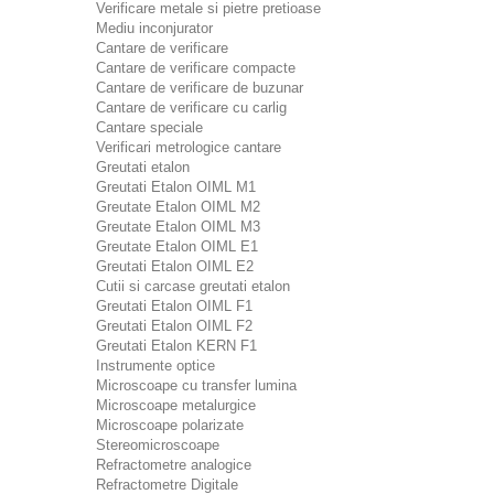
Verificare metale si pietre pretioase
Mediu inconjurator
Cantare de verificare
Cantare de verificare compacte
Cantare de verificare de buzunar
Cantare de verificare cu carlig
Cantare speciale
Verificari metrologice cantare
Greutati etalon
Greutati Etalon OIML M1
Greutate Etalon OIML M2
Greutate Etalon OIML M3
Greutate Etalon OIML E1
Greutati Etalon OIML E2
Cutii si carcase greutati etalon
Greutati Etalon OIML F1
Greutati Etalon OIML F2
Greutati Etalon KERN F1
Instrumente optice
Microscoape cu transfer lumina
Microscoape metalurgice
Microscoape polarizate
Stereomicroscoape
Refractometre analogice
Refractometre Digitale