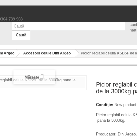
 0364 739 908
con
hart
Caută
ni Argeo
Accesorii celule Dini Argeo
Picior reglabil celula KSB5F de 
Mărește
Picior reglabil
de la 3000kg p
Condiție:
New product
Picior reglabil celula
pana la 5000kg.
Producator: Dini Argeo.