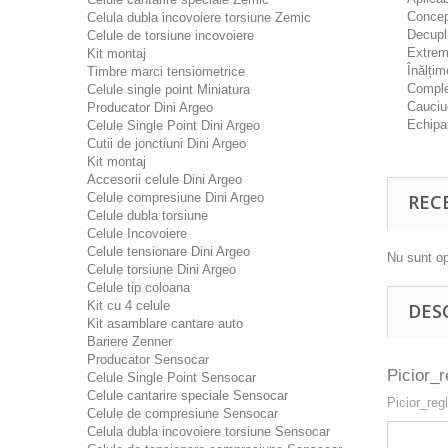
Concepu
Celula dubla incovoiere torsiune Zemic
Decupla
Celule de torsiune incovoiere
Extrem
Kit montaj
Înălțim
Timbre marci tensiometrice
Complet
Celule single point Miniatura
Cauciuc
Producator Dini Argeo
Echipat
Celule Single Point Dini Argeo
Cutii de jonctiuni Dini Argeo
Kit montaj
Accesorii celule Dini Argeo
Celule compresiune Dini Argeo
REC
Celule dubla torsiune
Celule Incovoiere
Celule tensionare Dini Argeo
Nu sunt op
Celule torsiune Dini Argeo
Celule tip coloana
Kit cu 4 celule
DES
Kit asamblare cantare auto
Bariere Zenner
Producator Sensocar
Picior_
Celule Single Point Sensocar
Celule cantarire speciale Sensocar
Picior_re
Celule de compresiune Sensocar
Celula dubla incovoiere torsiune Sensocar