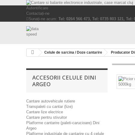
Autentificare
Contactați-ne
Sunați-ne acum:
Tel: 0264 566 473, Tel: 0735 803 121, Tel:
Celule de sarcina / Doze cantarire
Producator Di
ACCESORII CELULE DINI
ARGEO
Cantare autovehicule rutiere
Transpaleti cu cantar (lize)
Cantare lize electrice
Cantare pentru stivuitor
Platforme cantarire (paleti-carucioare) Dini
Argeo
Platforme industriale de cantarire cu 4 celule