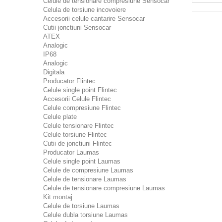
Celule de tensionare compresiune Sensocar
Celula de torsiune incovoiere
Accesorii celule cantarire Sensocar
Cutii jonctiuni Sensocar
ATEX
Analogic
IP68
Analogic
Digitala
Producator Flintec
Celule single point Flintec
Accesorii Celule Flintec
Celule compresiune Flintec
Celule plate
Celule tensionare Flintec
Celule torsiune Flintec
Cutii de jonctiuni Flintec
Producator Laumas
Celule single point Laumas
Celule de compresiune Laumas
Celule de tensionare Laumas
Celule de tensionare compresiune Laumas
Kit montaj
Celule de torsiune Laumas
Celule dubla torsiune Laumas