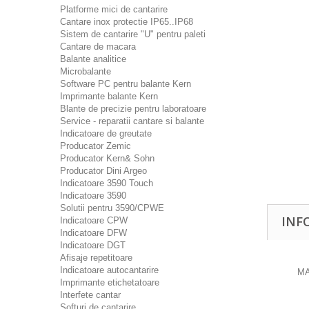
Platforme mici de cantarire
Cantare inox protectie IP65..IP68
Sistem de cantarire "U" pentru paleti
Cantare de macara
Balante analitice
Microbalante
Software PC pentru balante Kern
Imprimante balante Kern
Blante de precizie pentru laboratoare
Service - reparatii cantare si balante
Indicatoare de greutate
Producator Zemic
Producator Kern& Sohn
Producator Dini Argeo
Indicatoare 3590 Touch
Indicatoare 3590
Solutii pentru 3590/CPWE
INF
Indicatoare CPW
Indicatoare DFW
Indicatoare DGT
Afisaje repetitoare
Indicatoare autocantarire
MA
Imprimante etichetatoare
Interfete cantar
Softuri de cantarire