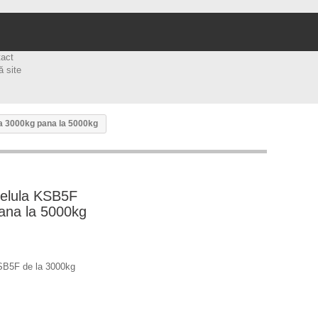
tact
ă site
la 3000kg pana la 5000kg
 celula KSB5F
ana la 5000kg
 KSB5F de la 3000kg