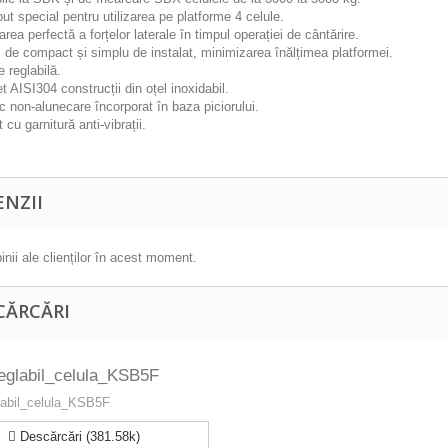
t special pentru utilizarea pe platforme 4 celule.
rea perfectă a forțelor laterale în timpul operației de cântărire.
 de compact și simplu de instalat, minimizarea înălțimea platformei.
e reglabilă.
 AISI304 construcții din oțel inoxidabil.
 non-alunecare încorporat în baza piciorului.
 cu garnitură anti-vibrații.
ENZII
inii ale clienților în acest moment.
CĂRCĂRI
reglabil_celula_KSB5F
glabil_celula_KSB5F
Descărcări (381.58k)