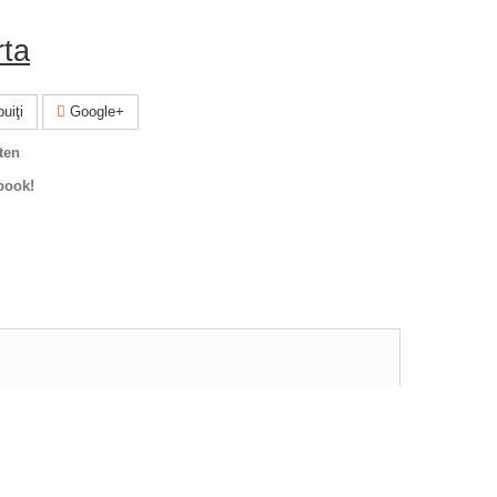
rta
uiţi
Google+
ten
book!