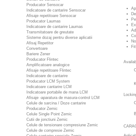
Producator Sensocar
Ap
Indicatoare de cantarire Sensocar
De
Afisaje repetitoare Sensocar
Pe
Producator Laumas
Ex
Indicatoare de cantarire Laumas
Ad
Transmitatoare de greutate
Co
Sisteme dozaj pentru diverse aplicatii
No
Afisaj Repetitor
Fi
Convertoare
Bariere Zener
Producator Flintec
Availa
Amplificatoare analogice
Afisaje repetitoare Flintec
Indicatoare de cantarire
Producator LCM System
Indicatoare cantarire LCM
Indicatoare portabile de mana LCM
Lockin
Afisaje -aparatura de masura-control LCM
Celule de sarcina / Doze cantarire
Producator Zemic
Celule Single Point Zemic
Cutii de jonctiuni Zemic
Celule de tensionare compresiune Zemic
CARAC
Celule de compresie Zemic
Aplicab
Celule cantarire speciale Zemic