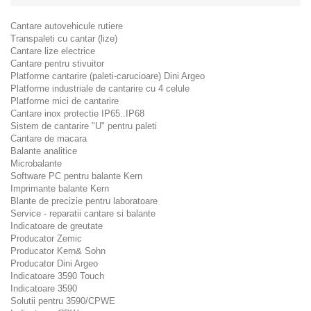
Cantare autovehicule rutiere
Transpaleti cu cantar (lize)
Cantare lize electrice
Cantare pentru stivuitor
Platforme cantarire (paleti-carucioare) Dini Argeo
Platforme industriale de cantarire cu 4 celule
Platforme mici de cantarire
Cantare inox protectie IP65..IP68
Sistem de cantarire "U" pentru paleti
Cantare de macara
Balante analitice
Microbalante
Software PC pentru balante Kern
Imprimante balante Kern
Blante de precizie pentru laboratoare
Service - reparatii cantare si balante
Indicatoare de greutate
Producator Zemic
Producator Kern& Sohn
Producator Dini Argeo
Indicatoare 3590 Touch
Indicatoare 3590
Solutii pentru 3590/CPWE