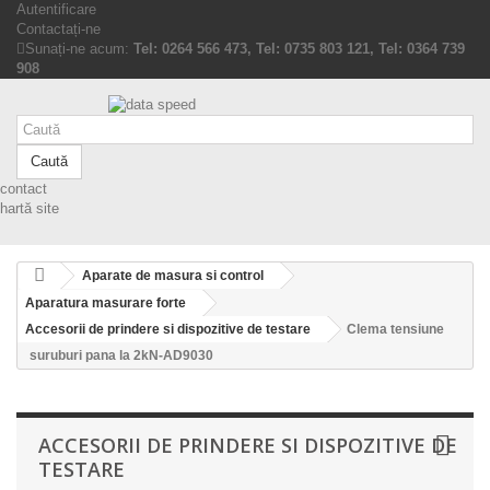
Autentificare
Contactați-ne
Sunați-ne acum:
Tel: 0264 566 473, Tel: 0735 803 121, Tel: 0364 739
908
Caută
contact
hartă site
Aparate de masura si control
Aparatura masurare forte
Accesorii de prindere si dispozitive de testare
Clema tensiune
suruburi pana la 2kN-AD9030
ACCESORII DE PRINDERE SI DISPOZITIVE DE
TESTARE