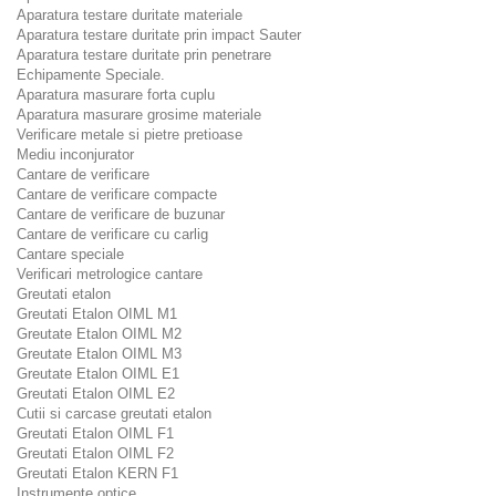
Aparatura testare duritate materiale
Aparatura testare duritate prin impact Sauter
Aparatura testare duritate prin penetrare
Echipamente Speciale.
Aparatura masurare forta cuplu
Aparatura masurare grosime materiale
Verificare metale si pietre pretioase
Mediu inconjurator
Cantare de verificare
Cantare de verificare compacte
Cantare de verificare de buzunar
Cantare de verificare cu carlig
Cantare speciale
Verificari metrologice cantare
Greutati etalon
Greutati Etalon OIML M1
Greutate Etalon OIML M2
Greutate Etalon OIML M3
Greutate Etalon OIML E1
Greutati Etalon OIML E2
Cutii si carcase greutati etalon
Greutati Etalon OIML F1
Greutati Etalon OIML F2
Greutati Etalon KERN F1
Instrumente optice