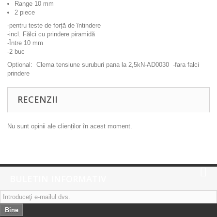
Range 10 mm
2 piece
-pentru teste de forță de întindere
-incl. Fălci cu prindere piramidă
-Între 10 mm
-2 buc
Optional: Clema tensiune suruburi pana la 2,5kN-AD0030 -fara falci
prindere
RECENZII
Nu sunt opinii ale clienților în acest moment.
BULETIN INFORMATIV
Bine