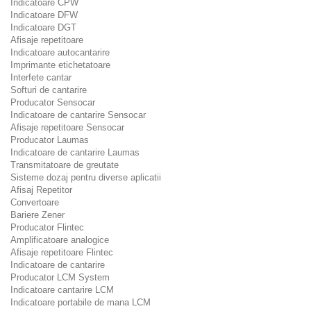
Indicatoare CPW
Indicatoare DFW
Indicatoare DGT
Afisaje repetitoare
Indicatoare autocantarire
Imprimante etichetatoare
Interfete cantar
Softuri de cantarire
Producator Sensocar
Indicatoare de cantarire Sensocar
Afisaje repetitoare Sensocar
Producator Laumas
Indicatoare de cantarire Laumas
Transmitatoare de greutate
Sisteme dozaj pentru diverse aplicatii
Afisaj Repetitor
Convertoare
Bariere Zener
Producator Flintec
Amplificatoare analogice
Afisaje repetitoare Flintec
Indicatoare de cantarire
Producator LCM System
Indicatoare cantarire LCM
Indicatoare portabile de mana LCM