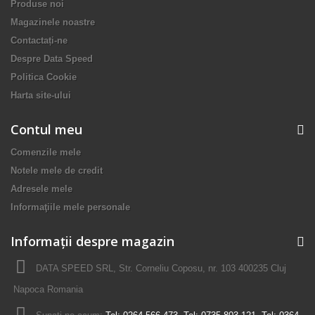
Produse noi
Magazinele noastre
Contactați-ne
Despre Data Speed
Politica Cookie
Harta site-ului
Contul meu
Comenzile mele
Notele mele de credit
Adresele mele
Informaţiile mele personale
Informații despre magazin
DATA SPEED SRL, Str. Corneliu Coposu, nr. 103 400235 Cluj
Napoca Romania