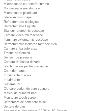
Microscoape cu transfer lumina
Microscoape metalurgice
Microscoape polarizate
Stereomicroscoape
Refractometre analogice
Refractometre Digitale
Standuri stereomicroscoape
Camere video microscoape
Iluminare externa microscoape
Refractometre industria farmaceutica
Cantare si balante atex
Traductori-Senzori
Senzori de presiune
Cantare de banda dozare
Solutii fiscale pentru magazine
Case de marcat
Imprimante Fiscale
Imprimante
Sisteme POS
Cititoare coduri de bare scanere
Masini de numarat bani
Monitoare touch screen
Detectoare de bancnote false
Sertare de bani
Accesorii si dispozitive GPRS si 3G Datecs