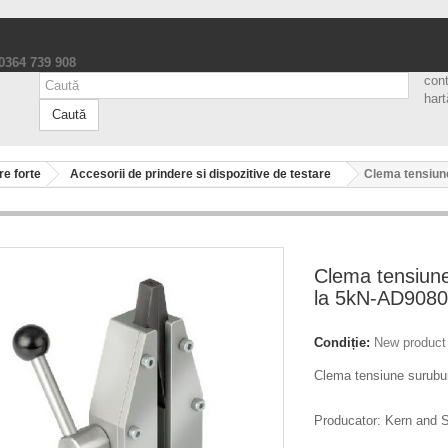
 0364 739 908
con
hart
Caută
e forte
Accesorii de prindere si dispozitive de testare
Clema tensiun
Clema tensiune
la 5kN-AD9080
Condiție:
New product
Clema tensiune surubu
Producator: Kern and 