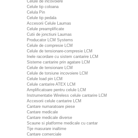
Celule de incovoiere
Celule tip coloana
Celula Pin
Celule tip pedala
Accesorii Celule Laumas
Celule preamplificate
Cutii de jonctiuni Laumas
Producator LCM Systems
Celule de compresie LCM
Celule de tensionare-compresie LCM
Inele racordare cu sistem cantarire LCM
Sisteme cantarire prin agatare LCM
Celule de tensionare LCM
Celule de torsiune incovoiere LCM
Celule load pin LCM
Celule cantarire ATEX LCM
Amplificatoare pentru celule LCM
Instrumentatie Wireless celule cantarire LCM
Accesorii celule cantarire LCM
Cantare numaratoare piese
Cantare medicale
Cantare medicale diverse
Scaune si platforme medicale cu cantar
Tije masurare inaltime
Cantare comerciale