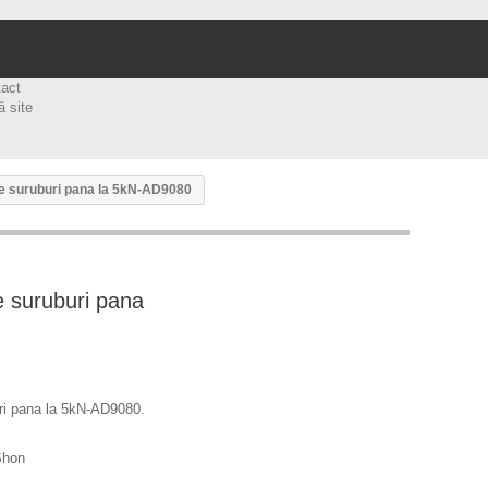
tact
ă site
e suruburi pana la 5kN-AD9080
 suruburi pana
ri pana la 5kN-AD9080.
Shon