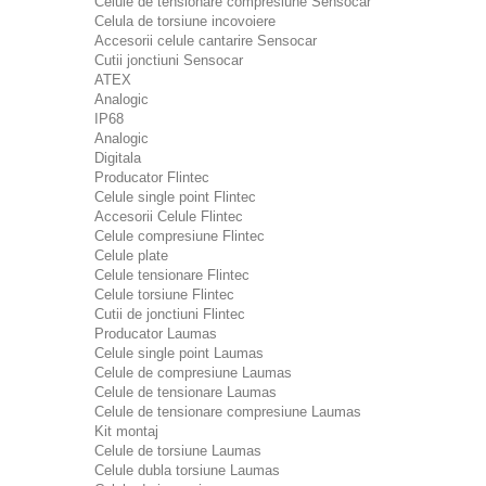
Celule de tensionare compresiune Sensocar
Celula de torsiune incovoiere
Accesorii celule cantarire Sensocar
Cutii jonctiuni Sensocar
ATEX
Analogic
IP68
Analogic
Digitala
Producator Flintec
Celule single point Flintec
Accesorii Celule Flintec
Celule compresiune Flintec
Celule plate
Celule tensionare Flintec
Celule torsiune Flintec
Cutii de jonctiuni Flintec
Producator Laumas
Celule single point Laumas
Celule de compresiune Laumas
Celule de tensionare Laumas
Celule de tensionare compresiune Laumas
Kit montaj
Celule de torsiune Laumas
Celule dubla torsiune Laumas