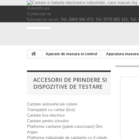
Autentificare
Contactați-ne
Sunați-ne acum:
Tel: 0264 566 473, Tel: 0735 803 121, Tel:
Aparate de masura si control
Aparatura masurar
ACCESORII DE PRINDERE SI
DISPOZITIVE DE TESTARE
Cantare autovehicule rutiere
Transpaleti cu cantar (lize)
Cantare lize electrice
Cantare pentru stivuitor
Platforme cantarire (paleti-carucioare) Dini
Argeo
Platforme industriale de cantarire cu 4 celule