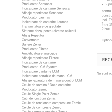
Producator Sensocar
2 pi
Indicatoare de cantarire Sensocar
pentru 
Afisaje repetitoare Sensocar
constru
Producator Laumas
incl. F
Indicatoare de cantarire Laumas
Între 
Transmitatoare de greutate
2 buc
Sisteme dozaj pentru diverse aplicatii
Afisaj Repetitor
Convertoare
Option
Bariere Zener
Producator Flintec
Amplificatoare analogice
Afisaje repetitoare Flintec
REC
Indicatoare de cantarire
Producator LCM System
Indicatoare cantarire LCM
Nu sunt op
Indicatoare portabile de mana LCM
Afisaje -aparatura de masura-control LCM
Celule de sarcina / Doze cantarire
Producator Zemic
Celule Single Point Zemic
Cutii de jonctiuni Zemic
Celule de tensionare compresiune Zemic
Celule de compresie Zemic
Celule cantarire speciale Zemic