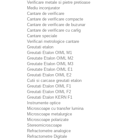
Verificare metale si pietre pretioase
Mediu inconjurator
Cantare de verificare
Cantare de verificare compacte
Cantare de verificare de buzunar
Cantare de verificare cu carlig
Cantare speciale
Verificari metrologice cantare
Greutati etalon
Greutati Etalon OIML M1
Greutate Etalon OIML M2
Greutate Etalon OIML M3
Greutate Etalon OIML E1
Greutati Etalon OIML E2
Cutii si carcase greutati etalon
Greutati Etalon OIML F1
Greutati Etalon OIML F2
Greutati Etalon KERN F1
Instrumente optice
Microscoape cu transfer lumina
Microscoape metalurgice
Microscoape polarizate
Stereomicroscoape
Refractometre analogice
Refractometre Digitale