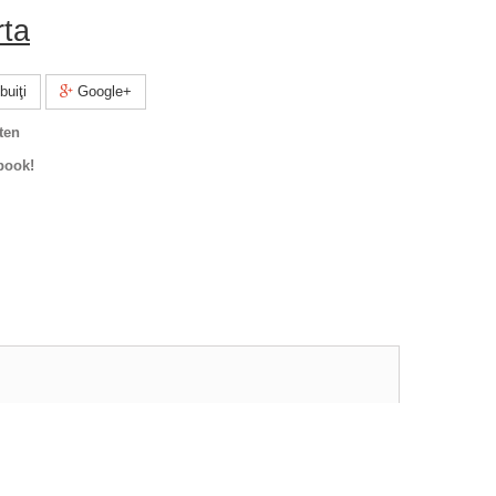
rta
buiţi
Google+
ten
book!