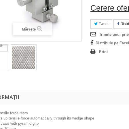
Cerere ofe
Tweet
Distri
Mărește
Trimite unui prie
Distribuie pe Face
Print
ORMAȚII
tensile force tests
ds up tensile force automatically through its wedge shape
. Jaws with pyramid grip
ge 10 mm