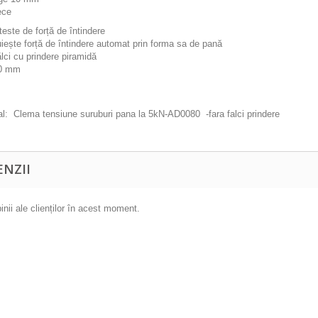
ece
teste de forță de întindere
iește forță de întindere automat prin forma sa de pană
ălci cu prindere piramidă
10 mm
al: Clema tensiune suruburi pana la 5kN-AD0080 -fara falci prindere
ENZII
inii ale clienților în acest moment.