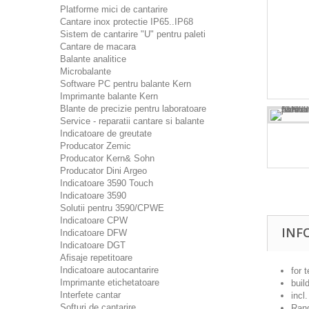
Platforme mici de cantarire
Cantare inox protectie IP65..IP68
Sistem de cantarire "U" pentru paleti
Cantare de macara
Balante analitice
Microbalante
Software PC pentru balante Kern
Imprimante balante Kern
Blante de precizie pentru laboratoare
Service - reparatii cantare si balante
Indicatoare de greutate
Producator Zemic
Producator Kern& Sohn
Producator Dini Argeo
Indicatoare 3590 Touch
Indicatoare 3590
Solutii pentru 3590/CPWE
Indicatoare CPW
INF
Indicatoare DFW
Indicatoare DGT
Afisaje repetitoare
Indicatoare autocantarire
for 
Imprimante etichetatoare
buil
Interfete cantar
incl
Softuri de cantarire
Ran