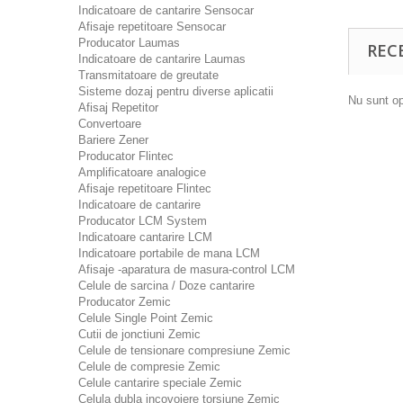
Indicatoare de cantarire Sensocar
Afisaje repetitoare Sensocar
Producator Laumas
REC
Indicatoare de cantarire Laumas
Transmitatoare de greutate
Sisteme dozaj pentru diverse aplicatii
Nu sunt op
Afisaj Repetitor
Convertoare
Bariere Zener
Producator Flintec
Amplificatoare analogice
Afisaje repetitoare Flintec
Indicatoare de cantarire
Producator LCM System
Indicatoare cantarire LCM
Indicatoare portabile de mana LCM
Afisaje -aparatura de masura-control LCM
Celule de sarcina / Doze cantarire
Producator Zemic
Celule Single Point Zemic
Cutii de jonctiuni Zemic
Celule de tensionare compresiune Zemic
Celule de compresie Zemic
Celule cantarire speciale Zemic
Celula dubla incovoiere torsiune Zemic