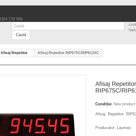
 0364 739 908
con
hart
Caută
Afisaj Repetitor
Afisaj Repetitor RIP675C/RIP6125C
Afisaj Repetito
RIP675C/RIP6
Condiție:
New product
Afisaj Repetitor RIP
Producator: Laumas