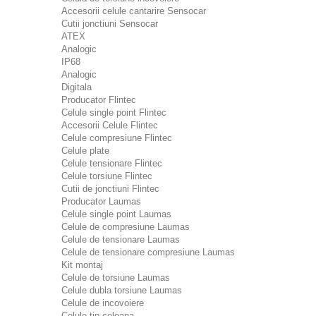
Accesorii celule cantarire Sensocar
Cutii jonctiuni Sensocar
ATEX
Analogic
IP68
Analogic
Digitala
Producator Flintec
Celule single point Flintec
Accesorii Celule Flintec
Celule compresiune Flintec
Celule plate
Celule tensionare Flintec
Celule torsiune Flintec
Cutii de jonctiuni Flintec
Producator Laumas
Celule single point Laumas
Celule de compresiune Laumas
Celule de tensionare Laumas
Celule de tensionare compresiune Laumas
Kit montaj
Celule de torsiune Laumas
Celule dubla torsiune Laumas
Celule de incovoiere
Celule tip coloana