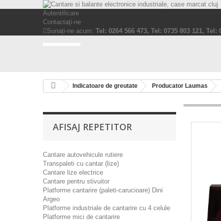
Autentificare
Contactați-ne
Sunați-ne acum:
Tel: 0264 566 473, Tel: 0735 803 121, Tel:
Indicatoare de greutate
Producator Laumas
AFISAJ REPETITOR
Cantare autovehicule rutiere
Transpaleti cu cantar (lize)
Cantare lize electrice
Cantare pentru stivuitor
Platforme cantarire (paleti-carucioare) Dini
Argeo
Platforme industriale de cantarire cu 4 celule
Platforme mici de cantarire