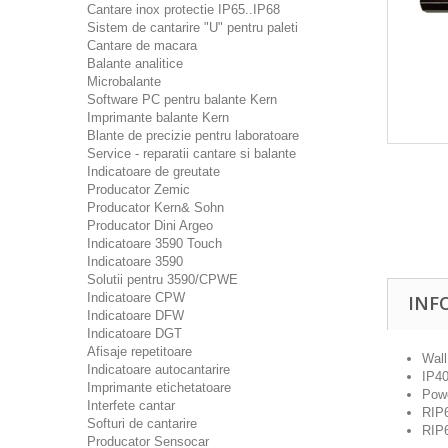
Cantare inox protectie IP65..IP68
Sistem de cantarire "U" pentru paleti
Cantare de macara
Balante analitice
Microbalante
Software PC pentru balante Kern
Imprimante balante Kern
Blante de precizie pentru laboratoare
Service - reparatii cantare si balante
Indicatoare de greutate
Producator Zemic
Producator Kern& Sohn
Producator Dini Argeo
Indicatoare 3590 Touch
Indicatoare 3590
Solutii pentru 3590/CPWE
Indicatoare CPW
INF
Indicatoare DFW
Indicatoare DGT
Afisaje repetitoare
Wall
Indicatoare autocantarire
IP40
Imprimante etichetatoare
Pow
Interfete cantar
RIP
Softuri de cantarire
RIP
Producator Sensocar