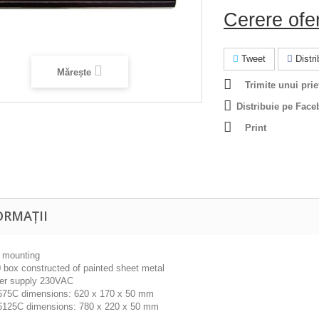
Cerere ofe
Tweet
Distrib
Mărește
Trimite unui prie
Distribuie pe Face
Print
ORMAȚII
 mounting
 box constructed of painted sheet metal
er supply 230VAC
675C dimensions: 620 x 170 x 50 mm
6125C dimensions: 780 x 220 x 50 mm