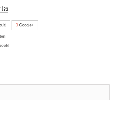
rta
uiţi
Google+
ten
book!