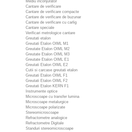
Mediu inconjurator
Cantare de verificare
Cantare de verificare compacte
Cantare de verificare de buzunar
Cantare de verificare cu carlig
Cantare speciale
Verificari metrologice cantare
Greutati etalon
Greutati Etalon OIML M1
Greutate Etalon OIML M2
Greutate Etalon OIML M3
Greutate Etalon OIML E1
Greutati Etalon OIML E2
Cutii si carcase greutati etalon
Greutati Etalon OIML F1
Greutati Etalon OIML F2
Greutati Etalon KERN F1
Instrumente optice
Microscoape cu transfer lumina
Microscoape metalurgice
Microscoape polarizate
Stereomicroscoape
Refractometre analogice
Refractometre Digitale
Standuri stereomicroscoape