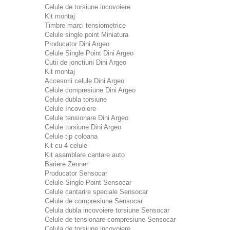
Celule de torsiune incovoiere
Kit montaj
Timbre marci tensiometrice
Celule single point Miniatura
Producator Dini Argeo
Celule Single Point Dini Argeo
Cutii de jonctiuni Dini Argeo
Kit montaj
Accesorii celule Dini Argeo
Celule compresiune Dini Argeo
Celule dubla torsiune
Celule Incovoiere
Celule tensionare Dini Argeo
Celule torsiune Dini Argeo
Celule tip coloana
Kit cu 4 celule
Kit asamblare cantare auto
Bariere Zenner
Producator Sensocar
Celule Single Point Sensocar
Celule cantarire speciale Sensocar
Celule de compresiune Sensocar
Celula dubla incovoiere torsiune Sensocar
Celule de tensionare compresiune Sensocar
Celula de torsiune incovoiere