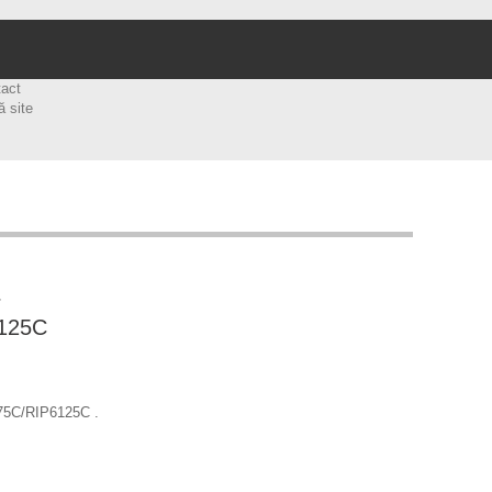
tact
ă site
r
125C
675C/RIP6125C .