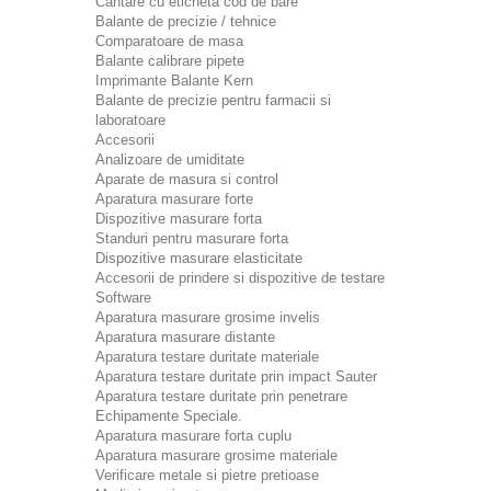
Cantare cu eticheta cod de bare
Balante de precizie / tehnice
Comparatoare de masa
Balante calibrare pipete
Imprimante Balante Kern
Balante de precizie pentru farmacii si
laboratoare
Accesorii
Analizoare de umiditate
Aparate de masura si control
Aparatura masurare forte
Dispozitive masurare forta
Standuri pentru masurare forta
Dispozitive masurare elasticitate
Accesorii de prindere si dispozitive de testare
Software
Aparatura masurare grosime invelis
Aparatura masurare distante
Aparatura testare duritate materiale
Aparatura testare duritate prin impact Sauter
Aparatura testare duritate prin penetrare
Echipamente Speciale.
Aparatura masurare forta cuplu
Aparatura masurare grosime materiale
Verificare metale si pietre pretioase