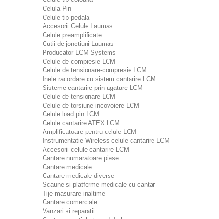
Celula Pin
Celule tip pedala
Accesorii Celule Laumas
Celule preamplificate
Cutii de jonctiuni Laumas
Producator LCM Systems
Celule de compresie LCM
Celule de tensionare-compresie LCM
Inele racordare cu sistem cantarire LCM
Sisteme cantarire prin agatare LCM
Celule de tensionare LCM
Celule de torsiune incovoiere LCM
Celule load pin LCM
Celule cantarire ATEX LCM
Amplificatoare pentru celule LCM
Instrumentatie Wireless celule cantarire LCM
Accesorii celule cantarire LCM
Cantare numaratoare piese
Cantare medicale
Cantare medicale diverse
Scaune si platforme medicale cu cantar
Tije masurare inaltime
Cantare comerciale
Vanzari si reparatii