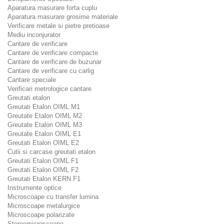
Aparatura masurare forta cuplu
Aparatura masurare grosime materiale
Verificare metale si pietre pretioase
Mediu inconjurator
Cantare de verificare
Cantare de verificare compacte
Cantare de verificare de buzunar
Cantare de verificare cu carlig
Cantare speciale
Verificari metrologice cantare
Greutati etalon
Greutati Etalon OIML M1
Greutate Etalon OIML M2
Greutate Etalon OIML M3
Greutate Etalon OIML E1
Greutati Etalon OIML E2
Cutii si carcase greutati etalon
Greutati Etalon OIML F1
Greutati Etalon OIML F2
Greutati Etalon KERN F1
Instrumente optice
Microscoape cu transfer lumina
Microscoape metalurgice
Microscoape polarizate
Stereomicroscoape