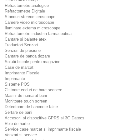
Refractometre analogice
Refractometre Digitale
Standuri stereomicroscoape
Camere video microscoape
Iluminare externa microscoape
Refractometre industria farmaceutica
Cantare si balante atex
Traductori-Senzori
Senzori de presiune
Cantare de banda dozare
Solutii fiscale pentru magazine
Case de marcat
Imprimante Fiscale
Imprimante
Sisteme POS
Cititoare coduri de bare scanere
Masini de numarat bani
Monitoare touch screen
Detectoare de bancnote false
Sertare de bani
Accesorii si dispozitive GPRS si 3G Datecs
Role de hartie
Service case marcat si imprimante fiscale
Vanzari si service