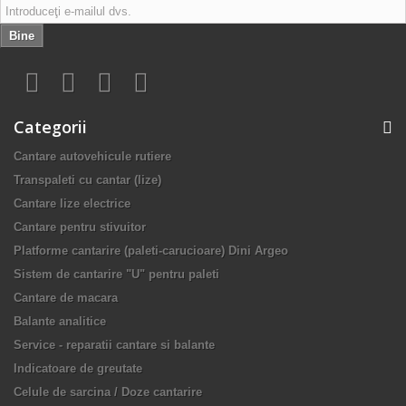
Bine
Categorii
Cantare autovehicule rutiere
Transpaleti cu cantar (lize)
Cantare lize electrice
Cantare pentru stivuitor
Platforme cantarire (paleti-carucioare) Dini Argeo
Sistem de cantarire "U" pentru paleti
Cantare de macara
Balante analitice
Service - reparatii cantare si balante
Indicatoare de greutate
Celule de sarcina / Doze cantarire