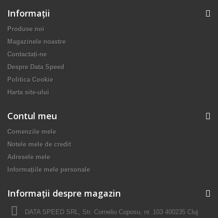
Informaţii
Produse noi
Magazinele noastre
Contactați-ne
Despre Data Speed
Politica Cookie
Harta site-ului
Contul meu
Comenzile mele
Notele mele de credit
Adresele mele
Informaţiile mele personale
Informații despre magazin
DATA SPEED SRL, Str. Corneliu Coposu, nr. 103 400235 Cluj