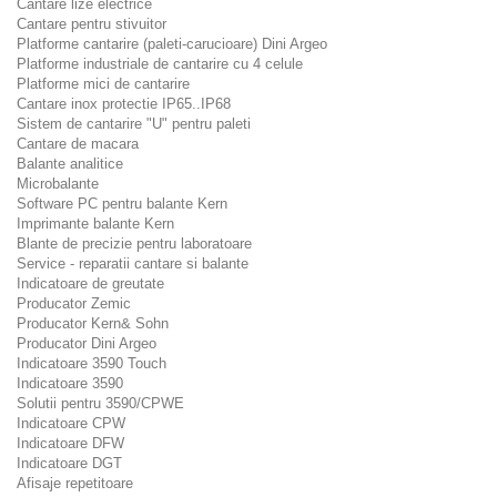
Cantare lize electrice
Cantare pentru stivuitor
Platforme cantarire (paleti-carucioare) Dini Argeo
Platforme industriale de cantarire cu 4 celule
Platforme mici de cantarire
Cantare inox protectie IP65..IP68
Sistem de cantarire "U" pentru paleti
Cantare de macara
Balante analitice
Microbalante
Software PC pentru balante Kern
Imprimante balante Kern
Blante de precizie pentru laboratoare
Service - reparatii cantare si balante
Indicatoare de greutate
Producator Zemic
Producator Kern& Sohn
Producator Dini Argeo
Indicatoare 3590 Touch
Indicatoare 3590
Solutii pentru 3590/CPWE
Indicatoare CPW
Indicatoare DFW
Indicatoare DGT
Afisaje repetitoare