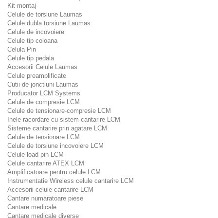
Kit montaj
Celule de torsiune Laumas
Celule dubla torsiune Laumas
Celule de incovoiere
Celule tip coloana
Celula Pin
Celule tip pedala
Accesorii Celule Laumas
Celule preamplificate
Cutii de jonctiuni Laumas
Producator LCM Systems
Celule de compresie LCM
Celule de tensionare-compresie LCM
Inele racordare cu sistem cantarire LCM
Sisteme cantarire prin agatare LCM
Celule de tensionare LCM
Celule de torsiune incovoiere LCM
Celule load pin LCM
Celule cantarire ATEX LCM
Amplificatoare pentru celule LCM
Instrumentatie Wireless celule cantarire LCM
Accesorii celule cantarire LCM
Cantare numaratoare piese
Cantare medicale
Cantare medicale diverse