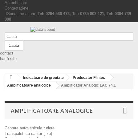
Autentificare
Contactați-ne
Sunați-ne acum:
Tel: 0264 566 473, Tel: 0735 803 121, Tel: 0364 739
908
Caută
contact
hartă site
Indicatoare de greutate
Producator Flintec
Amplificatoare analogice
Amplificator Analogic LAC 74.1
AMPLIFICATOARE ANALOGICE
Cantare autovehicule rutiere
Transpaleti cu cantar (lize)