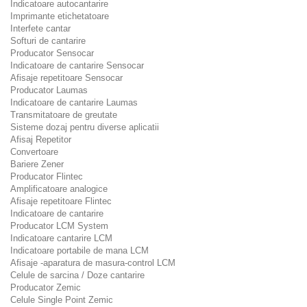
Indicatoare autocantarire
Imprimante etichetatoare
Interfete cantar
Softuri de cantarire
Producator Sensocar
Indicatoare de cantarire Sensocar
Afisaje repetitoare Sensocar
Producator Laumas
Indicatoare de cantarire Laumas
Transmitatoare de greutate
Sisteme dozaj pentru diverse aplicatii
Afisaj Repetitor
Convertoare
Bariere Zener
Producator Flintec
Amplificatoare analogice
Afisaje repetitoare Flintec
Indicatoare de cantarire
Producator LCM System
Indicatoare cantarire LCM
Indicatoare portabile de mana LCM
Afisaje -aparatura de masura-control LCM
Celule de sarcina / Doze cantarire
Producator Zemic
Celule Single Point Zemic