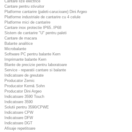
Cantare lize electrice
Cantare pentru stivuitor
Platforme cantarire (paleti-carucioare) Dini Argeo
Platforme industriale de cantarire cu 4 celule
Platforme mici de cantarire
Cantare inox protectie IP65..IP68
Sistem de cantarire "U" pentru paleti
Cantare de macara
Balante analitice
Microbalante
Software PC pentru balante Kern
Imprimante balante Kern
Blante de precizie pentru laboratoare
Service - reparatii cantare si balante
Indicatoare de greutate
Producator Zemic
Producator Kern& Sohn
Producator Dini Argeo
Indicatoare 3590 Touch
Indicatoare 3590
Solutii pentru 3590/CPWE
Indicatoare CPW
Indicatoare DFW
Indicatoare DGT
Afisaje repetitoare