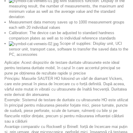
Mini statistics function: Display of the
measuring result, the number of measurements, the maximum and
minimum value as well as the average value and the
standard
deviation
Measurement data
memory
saves up to 1000 measurement groups
each with 20 individual values
Calibration: The device can be adjusted to standard hardness
comparison plates as well as to individual reference standards
Scope of supplies: Display unit, UCI
sensor unit, transport case, software to transfer the saved data to the
PC, accessories
Aplicație: Acest dispozitiv de testare duritate ultrasunete este ideal
pentru testarea duritate mobil, în cazul în care accentul principal se
pune pe obținerea de rezultate rapide și precise
Principiu: Masurile SAUTER HO folosind un vârf de diamant Vickers,
care este presat în piesa de încercare cu o forță definită. După aceea,
vârful este mutat in vibratii cu ultrasunete de înaltă frecvență. Duritatea
este derivat din atenuarea
Exemple: Sistemul de testare de duritate cu ultrasunete HO este utilizat
în principal pentru măsurarea pieselor forjate mici, piese turnate, puncte
de sudură, piese perforate, scule de turnare, rulmenți cu bile și pe
flancurile roților dințate, precum și pentru măsurarea influenței căldurii
sau a căldurii
Avantaje comparativ cu Rockwell și Brinell: forță de încercare mai puțin
și, prin urmare, doar microscopice, perforări mici, înseamnă că testarea