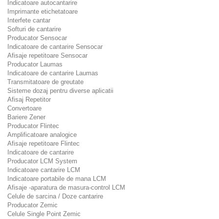
Indicatoare autocantarire
Imprimante etichetatoare
Interfete cantar
Softuri de cantarire
Producator Sensocar
Indicatoare de cantarire Sensocar
Afisaje repetitoare Sensocar
Producator Laumas
Indicatoare de cantarire Laumas
Transmitatoare de greutate
Sisteme dozaj pentru diverse aplicatii
Afisaj Repetitor
Convertoare
Bariere Zener
Producator Flintec
Amplificatoare analogice
Afisaje repetitoare Flintec
Indicatoare de cantarire
Producator LCM System
Indicatoare cantarire LCM
Indicatoare portabile de mana LCM
Afisaje -aparatura de masura-control LCM
Celule de sarcina / Doze cantarire
Producator Zemic
Celule Single Point Zemic