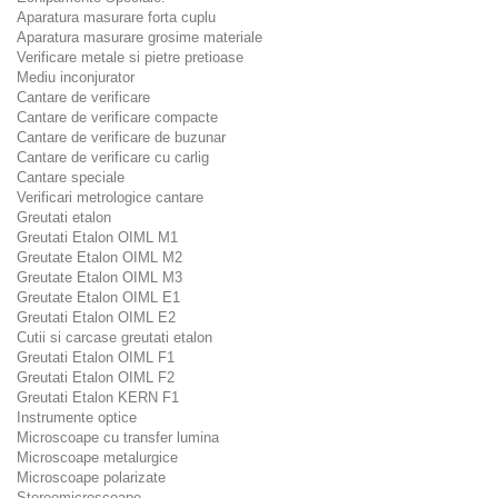
Aparatura masurare forta cuplu
Aparatura masurare grosime materiale
Verificare metale si pietre pretioase
Mediu inconjurator
Cantare de verificare
Cantare de verificare compacte
Cantare de verificare de buzunar
Cantare de verificare cu carlig
Cantare speciale
Verificari metrologice cantare
Greutati etalon
Greutati Etalon OIML M1
Greutate Etalon OIML M2
Greutate Etalon OIML M3
Greutate Etalon OIML E1
Greutati Etalon OIML E2
Cutii si carcase greutati etalon
Greutati Etalon OIML F1
Greutati Etalon OIML F2
Greutati Etalon KERN F1
Instrumente optice
Microscoape cu transfer lumina
Microscoape metalurgice
Microscoape polarizate
Stereomicroscoape