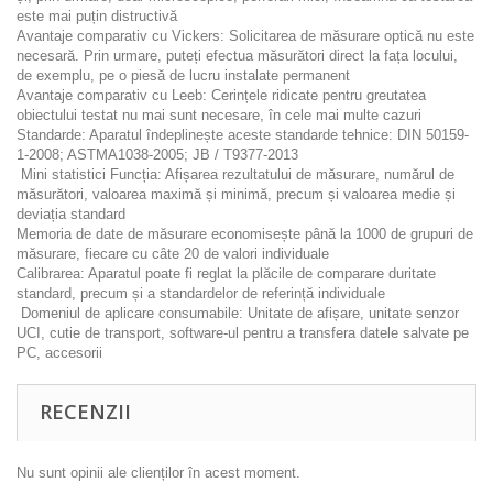
este mai puțin distructivă
Avantaje comparativ cu Vickers: Solicitarea de măsurare optică nu este
necesară. Prin urmare, puteți efectua măsurători direct la fața locului,
de exemplu, pe o piesă de lucru instalate permanent
Avantaje comparativ cu Leeb: Cerințele ridicate pentru greutatea
obiectului testat nu mai sunt necesare, în cele mai multe cazuri
Standarde: Aparatul îndeplinește aceste standarde tehnice: DIN 50159-
1-2008; ASTMA1038-2005; JB / T9377-2013
Mini statistici Funcția: Afișarea rezultatului de măsurare, numărul de
măsurători, valoarea maximă și minimă, precum și valoarea medie și
deviația standard
Memoria de date de măsurare economisește până la 1000 de grupuri de
măsurare, fiecare cu câte 20 de valori individuale
Calibrarea: Aparatul poate fi reglat la plăcile de comparare duritate
standard, precum și a standardelor de referință individuale
Domeniul de aplicare consumabile: Unitate de afișare, unitate senzor
UCI, cutie de transport, software-ul pentru a transfera datele salvate pe
PC, accesorii
RECENZII
Nu sunt opinii ale clienților în acest moment.