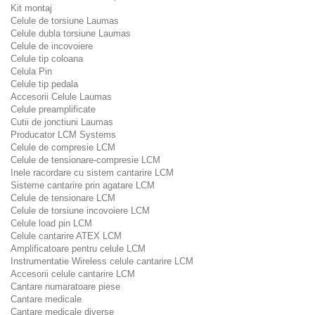
Kit montaj
Celule de torsiune Laumas
Celule dubla torsiune Laumas
Celule de incovoiere
Celule tip coloana
Celula Pin
Celule tip pedala
Accesorii Celule Laumas
Celule preamplificate
Cutii de jonctiuni Laumas
Producator LCM Systems
Celule de compresie LCM
Celule de tensionare-compresie LCM
Inele racordare cu sistem cantarire LCM
Sisteme cantarire prin agatare LCM
Celule de tensionare LCM
Celule de torsiune incovoiere LCM
Celule load pin LCM
Celule cantarire ATEX LCM
Amplificatoare pentru celule LCM
Instrumentatie Wireless celule cantarire LCM
Accesorii celule cantarire LCM
Cantare numaratoare piese
Cantare medicale
Cantare medicale diverse