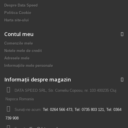
Despre Data Speed
Politica Cookie
Harta site-ului
Contul meu
Comenzile mele
Notele mele de credit
Adresele mele
Informaţiile mele personale
Informații despre magazin
DATA SPEED SRL, Str. Corneliu Coposu, nr. 103 400235 Cluj
Napoca Romania
Sunați-ne acum:
Tel: 0264 566 473, Tel: 0735 803 121, Tel: 0364
739 908