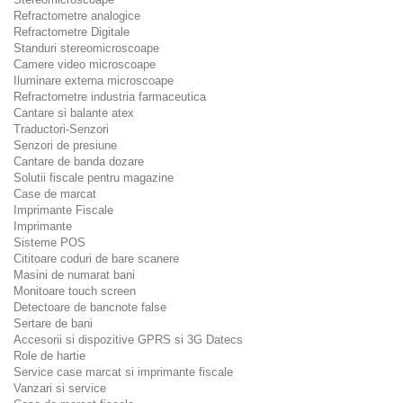
Refractometre analogice
Refractometre Digitale
Standuri stereomicroscoape
Camere video microscoape
Iluminare externa microscoape
Refractometre industria farmaceutica
Cantare si balante atex
Traductori-Senzori
Senzori de presiune
Cantare de banda dozare
Solutii fiscale pentru magazine
Case de marcat
Imprimante Fiscale
Imprimante
Sisteme POS
Cititoare coduri de bare scanere
Masini de numarat bani
Monitoare touch screen
Detectoare de bancnote false
Sertare de bani
Accesorii si dispozitive GPRS si 3G Datecs
Role de hartie
Service case marcat si imprimante fiscale
Vanzari si service