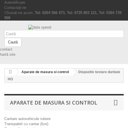
Autentificare
Contactați-ne
Sunați-ne acum:
Tel: 0264 566 473, Tel: 0735 803 121, Tel: 0364 739
908
Caută
contact
hartă site
Aparate de masura si control
Dispozitiv testare duritate
HO
APARATE DE MASURA SI CONTROL
Cantare autovehicule rutiere
Transpaleti cu cantar (lize)