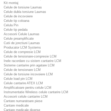
Kit montaj
Celule de torsiune Laumas
Celule dubla torsiune Laumas
Celule de incovoiere
Celule tip coloana
Celula Pin
Celule tip pedala
Accesorii Celule Laumas
Celule preamplificate
Cutii de jonctiuni Laumas
Producator LCM Systems
Celule de compresie LCM
Celule de tensionare-compresie LCM
Inele racordare cu sistem cantarire LCM
Sisteme cantarire prin agatare LCM
Celule de tensionare LCM
Celule de torsiune incovoiere LCM
Celule load pin LCM
Celule cantarire ATEX LCM
Amplificatoare pentru celule LCM
Instrumentatie Wireless celule cantarire LCM
Accesorii celule cantarire LCM
Cantare numaratoare piese
Cantare medicale
Cantare medicale diverse