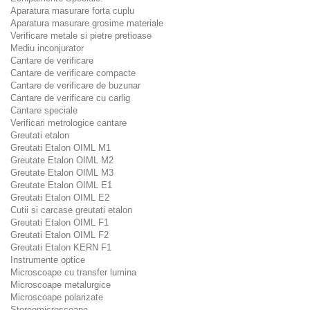
Aparatura masurare forta cuplu
Aparatura masurare grosime materiale
Verificare metale si pietre pretioase
Mediu inconjurator
Cantare de verificare
Cantare de verificare compacte
Cantare de verificare de buzunar
Cantare de verificare cu carlig
Cantare speciale
Verificari metrologice cantare
Greutati etalon
Greutati Etalon OIML M1
Greutate Etalon OIML M2
Greutate Etalon OIML M3
Greutate Etalon OIML E1
Greutati Etalon OIML E2
Cutii si carcase greutati etalon
Greutati Etalon OIML F1
Greutati Etalon OIML F2
Greutati Etalon KERN F1
Instrumente optice
Microscoape cu transfer lumina
Microscoape metalurgice
Microscoape polarizate
Stereomicroscoape