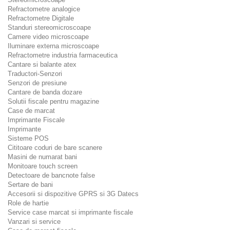
Refractometre analogice
Refractometre Digitale
Standuri stereomicroscoape
Camere video microscoape
Iluminare externa microscoape
Refractometre industria farmaceutica
Cantare si balante atex
Traductori-Senzori
Senzori de presiune
Cantare de banda dozare
Solutii fiscale pentru magazine
Case de marcat
Imprimante Fiscale
Imprimante
Sisteme POS
Cititoare coduri de bare scanere
Masini de numarat bani
Monitoare touch screen
Detectoare de bancnote false
Sertare de bani
Accesorii si dispozitive GPRS si 3G Datecs
Role de hartie
Service case marcat si imprimante fiscale
Vanzari si service