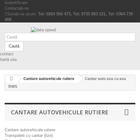
Autentificare
Contactați-ne
Sunați-ne acum:
Tel: 0264 566 473, Tel: 0735 803 121, Tel: 0364 739
908
Caută
contact
hartă site
Cantare autovehicule rutiere
Cantar auto axa cu axa
RWS
CANTARE AUTOVEHICULE RUTIERE
Cantare autovehicule rutiere
Transpaleti cu cantar (lize)