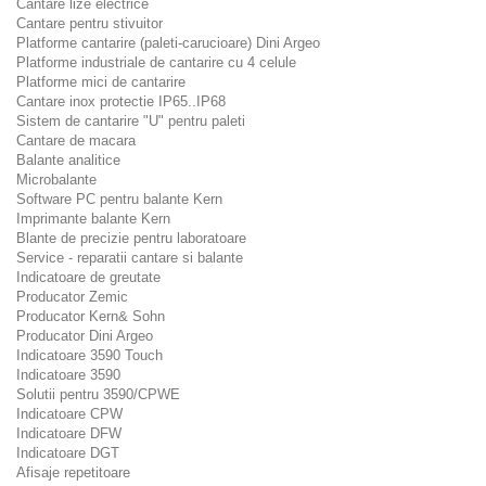
Cantare lize electrice
Cantare pentru stivuitor
Platforme cantarire (paleti-carucioare) Dini Argeo
Platforme industriale de cantarire cu 4 celule
Platforme mici de cantarire
Cantare inox protectie IP65..IP68
Sistem de cantarire "U" pentru paleti
Cantare de macara
Balante analitice
Microbalante
Software PC pentru balante Kern
Imprimante balante Kern
Blante de precizie pentru laboratoare
Service - reparatii cantare si balante
Indicatoare de greutate
Producator Zemic
Producator Kern& Sohn
Producator Dini Argeo
Indicatoare 3590 Touch
Indicatoare 3590
Solutii pentru 3590/CPWE
Indicatoare CPW
Indicatoare DFW
Indicatoare DGT
Afisaje repetitoare