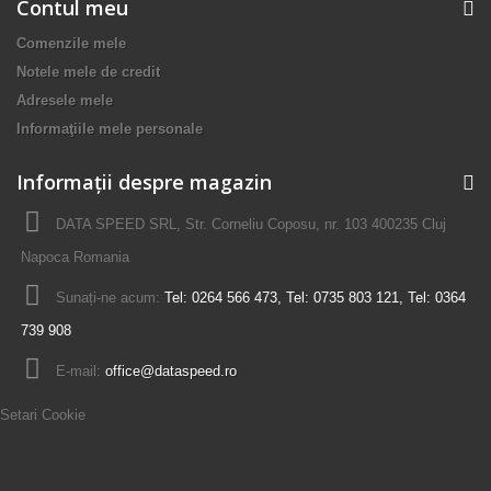
Contul meu
Comenzile mele
Notele mele de credit
Adresele mele
Informaţiile mele personale
Informații despre magazin
DATA SPEED SRL, Str. Corneliu Coposu, nr. 103 400235 Cluj
Napoca Romania
Sunați-ne acum:
Tel: 0264 566 473, Tel: 0735 803 121, Tel: 0364
739 908
E-mail:
office@dataspeed.ro
Setari Cookie