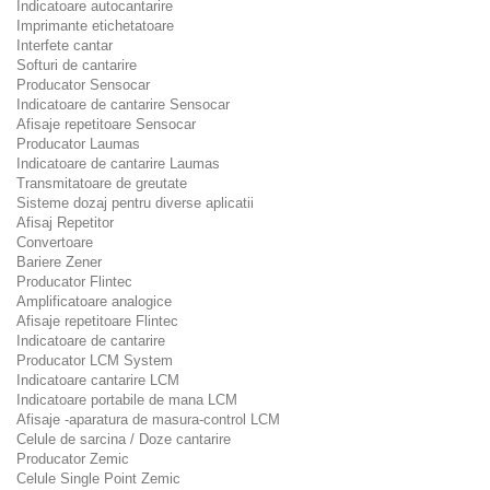
Indicatoare autocantarire
Imprimante etichetatoare
Interfete cantar
Softuri de cantarire
Producator Sensocar
Indicatoare de cantarire Sensocar
Afisaje repetitoare Sensocar
Producator Laumas
Indicatoare de cantarire Laumas
Transmitatoare de greutate
Sisteme dozaj pentru diverse aplicatii
Afisaj Repetitor
Convertoare
Bariere Zener
Producator Flintec
Amplificatoare analogice
Afisaje repetitoare Flintec
Indicatoare de cantarire
Producator LCM System
Indicatoare cantarire LCM
Indicatoare portabile de mana LCM
Afisaje -aparatura de masura-control LCM
Celule de sarcina / Doze cantarire
Producator Zemic
Celule Single Point Zemic