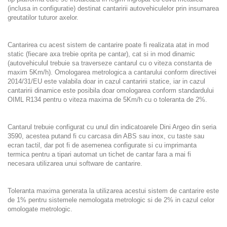
(inclusa in configuratie) destinat cantaririi autovehiculelor prin insumarea
greutatilor tuturor axelor.
Cantarirea cu acest sistem de cantarire poate fi realizata atat in mod
static (fiecare axa trebie oprita pe cantar), cat si in mod dinamic
(autovehiculul trebuie sa traverseze cantarul cu o viteza constanta de
maxim 5Km/h). Omologarea metrologica a cantarului conform directivei
2014/31/EU este valabila doar in cazul cantaririi statice, iar in cazul
cantaririi dinamice este posibila doar omologarea conform standardului
OIML R134 pentru o viteza maxima de 5Km/h cu o toleranta de 2%.
Cantarul trebuie configurat cu unul din indicatoarele Dini Argeo din seria
3590, acestea putand fi cu carcasa din ABS sau inox, cu taste sau
ecran tactil, dar pot fi de asemenea configurate si cu imprimanta
termica pentru a tipari automat un tichet de cantar fara a mai fi
necesara utilizarea unui software de cantarire.
Toleranta maxima generata la utilizarea acestui sistem de cantarire este
de 1% pentru sistemele nemologata metrologic si de 2% in cazul celor
omologate metrologic.