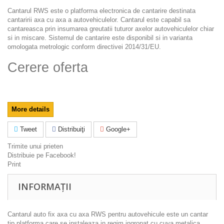
Cantarul RWS este o platforma electronica de cantarire destinata
cantaririi axa cu axa a autovehiculelor. Cantarul este capabil sa
cantareasca prin insumarea greutatii tuturor axelor autovehiculelor chiar
si in miscare. Sistemul de cantarire este disponibil si in varianta
omologata metrologic conform directivei 2014/31/EU.
Cerere oferta
More details
Tweet
Distribuiţi
Google+
Trimite unui prieten
Distribuie pe Facebook!
Print
INFORMAȚII
Cantarul auto fix axa cu axa RWS pentru autovehicule este un cantar
tip platforma care se instaleaza in regim ingropat cu cuva metalica