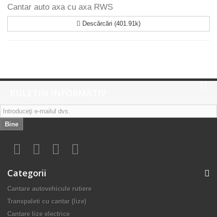
Cantar auto axa cu axa RWS
Descărcări (401.91k)
BULETIN INFORMATIV
Bine
Categorii
Cantare autovehicule rutiere
Transpaleti cu cantar (lize)
Cantare lize electrice