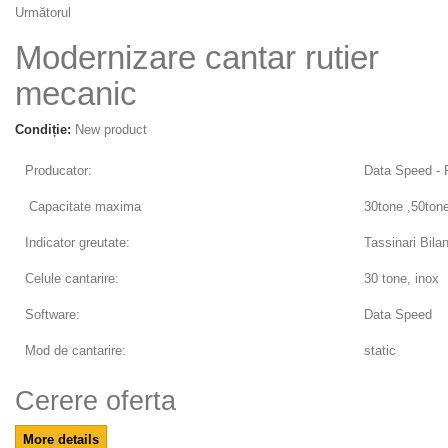
Următorul
Modernizare cantar rutier
mecanic
Condiție:
New product
Producator:
Data Speed -
Capacitate maxima
30tone ,50tone
Indicator greutate:
Tassinari Bil
Celule cantarire:
30 tone, inox
Software:
Data Speed
Mod de cantarire:
static
Cerere oferta
More details