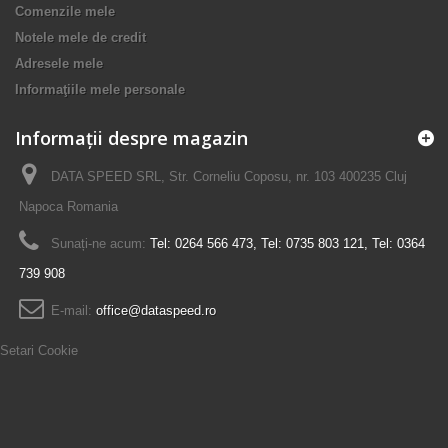
Comenzile mele
Notele mele de credit
Adresele mele
Informaţiile mele personale
Informații despre magazin
DATA SPEED SRL, Str. Corneliu Coposu, nr. 103 400235 Cluj
Napoca Romania
Sunați-ne acum:
Tel: 0264 566 473, Tel: 0735 803 121, Tel: 0364
739 908
E-mail:
office@dataspeed.ro
Setari Cookie