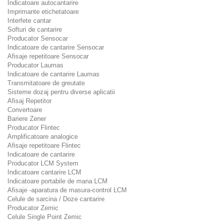
Indicatoare autocantarire
Imprimante etichetatoare
Interfete cantar
Softuri de cantarire
Producator Sensocar
Indicatoare de cantarire Sensocar
Afisaje repetitoare Sensocar
Producator Laumas
Indicatoare de cantarire Laumas
Transmitatoare de greutate
Sisteme dozaj pentru diverse aplicatii
Afisaj Repetitor
Convertoare
Bariere Zener
Producator Flintec
Amplificatoare analogice
Afisaje repetitoare Flintec
Indicatoare de cantarire
Producator LCM System
Indicatoare cantarire LCM
Indicatoare portabile de mana LCM
Afisaje -aparatura de masura-control LCM
Celule de sarcina / Doze cantarire
Producator Zemic
Celule Single Point Zemic