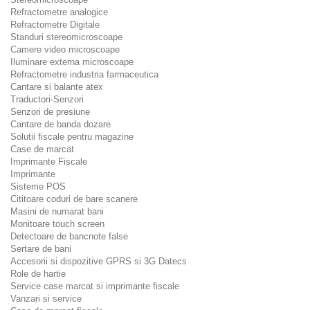
Refractometre analogice
Refractometre Digitale
Standuri stereomicroscoape
Camere video microscoape
Iluminare externa microscoape
Refractometre industria farmaceutica
Cantare si balante atex
Traductori-Senzori
Senzori de presiune
Cantare de banda dozare
Solutii fiscale pentru magazine
Case de marcat
Imprimante Fiscale
Imprimante
Sisteme POS
Cititoare coduri de bare scanere
Masini de numarat bani
Monitoare touch screen
Detectoare de bancnote false
Sertare de bani
Accesorii si dispozitive GPRS si 3G Datecs
Role de hartie
Service case marcat si imprimante fiscale
Vanzari si service