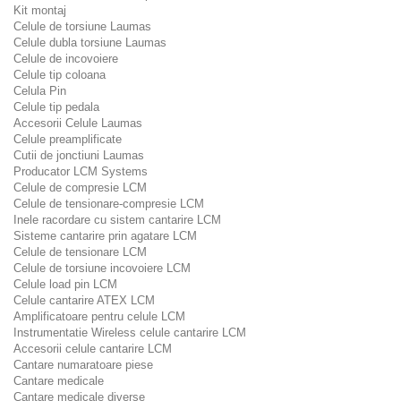
Kit montaj
Celule de torsiune Laumas
Celule dubla torsiune Laumas
Celule de incovoiere
Celule tip coloana
Celula Pin
Celule tip pedala
Accesorii Celule Laumas
Celule preamplificate
Cutii de jonctiuni Laumas
Producator LCM Systems
Celule de compresie LCM
Celule de tensionare-compresie LCM
Inele racordare cu sistem cantarire LCM
Sisteme cantarire prin agatare LCM
Celule de tensionare LCM
Celule de torsiune incovoiere LCM
Celule load pin LCM
Celule cantarire ATEX LCM
Amplificatoare pentru celule LCM
Instrumentatie Wireless celule cantarire LCM
Accesorii celule cantarire LCM
Cantare numaratoare piese
Cantare medicale
Cantare medicale diverse