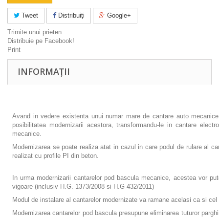
Tweet
Distribuiţi
Google+
Trimite unui prieten
Distribuie pe Facebook!
Print
INFORMAȚII
Avand in vedere existenta unui numar mare de cantare auto mecanice pe t
posibilitatea modernizarii acestora, transformandu-le in cantare elect
mecanice.
Modernizarea se poate realiza atat in cazul in care podul de rulare al ca
realizat cu profile PI din beton.
In urma modernizarii cantarelor pod bascula mecanice, acestea vor putea 
vigoare (inclusiv H.G. 1373/2008 si H.G 432/2011)
Modul de instalare al cantarelor modernizate va ramane acelasi ca si cel o
Modernizarea cantarelor pod bascula presupune eliminarea tuturor parghii