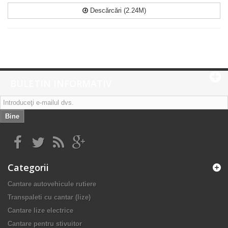
Descărcări (2.24M)
BULETIN INFORMATIV
Bine
Categorii
Cantare autovehicule rutiere
Transpaleti cu cantar (lize)
Cantare lize electrice
Cantare pentru stivuitor