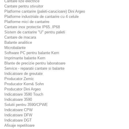
Cantare lize electrice
Cantare pentru stivuitor
Platforme cantarire (paleti-carucioare) Dini Argeo
Platforme industriale de cantarire cu 4 celule
Platforme mici de cantarire
Cantare inox protectie IP65..IP68
Sistem de cantarire "U" pentru paleti
Cantare de macara
Balante analitice
Microbalante
Software PC pentru balante Kern
Imprimante balante Kern
Blante de precizie pentru laboratoare
Service - reparatii cantare si balante
Indicatoare de greutate
Producator Zemic
Producator Kern& Sohn
Producator Dini Argeo
Indicatoare 3590 Touch
Indicatoare 3590
Solutii pentru 3590/CPWE
Indicatoare CPW
Indicatoare DFW
Indicatoare DGT
Afisaje repetitoare