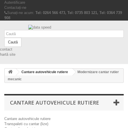
Autentificare
Contactați-ne
Sunați-ne acum:
Tel: 0264 566 473, Tel: 0735 803 121, Tel: 0364 739
908
Caută
contact
hartă site
Cantare autovehicule rutiere
Modernizare cantar rutier
mecanic
CANTARE AUTOVEHICULE RUTIERE
Cantare autovehicule rutiere
Transpaleti cu cantar (lize)