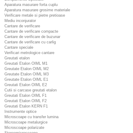
Aparatura masurare forta cuplu
Aparatura masurare grosime materiale
Verificare metale si pietre pretioase
Mediu inconjurator
Cantare de verificare
Cantare de verificare compacte
Cantare de verificare de buzunar
Cantare de verificare cu carlig
Cantare speciale
Verificari metrologice cantare
Greutati etalon
Greutati Etalon OIML M1
Greutate Etalon OIML M2
Greutate Etalon OIML M3
Greutate Etalon OIML E1
Greutati Etalon OIML E2
Cutii si carcase greutati etalon
Greutati Etalon OIML F1
Greutati Etalon OIML F2
Greutati Etalon KERN F1
Instrumente optice
Microscoape cu transfer lumina
Microscoape metalurgice
Microscoape polarizate
Stereomicroscoape