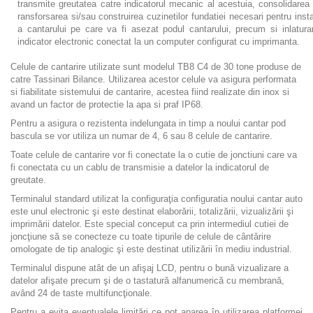
transmite greutatea catre indicatorul mecanic al acestuia, consolidarea c
ransforsarea si/sau construirea cuzinetilor fundatiei necesari pentru instal
a cantarului pe care va fi asezat podul cantarului, precum si inlaturar
indicator electronic conectat la un computer configurat cu imprimanta.
Celule de cantarire utilizate sunt modelul TB8 C4 de 30 tone produse de
catre Tassinari Bilance. Utilizarea acestor celule va asigura performata
si fiabilitate sistemului de cantarire, acestea fiind realizate din inox si
avand un factor de protectie la apa si praf IP68.
Pentru a asigura o rezistenta indelungata in timp a noului cantar pod
bascula se vor utiliza un numar de 4, 6 sau 8 celule de cantarire.
Toate celule de cantarire vor fi conectate la o cutie de jonctiuni care va
fi conectata cu un cablu de transmisie a datelor la indicatorul de
greutate.
Terminalul standard utilizat la configuraţia configuratia noului cantar auto
este unul electronic şi este destinat elaborării, totalizării, vizualizării şi
imprimării datelor. Este special conceput ca prin intermediul cutiei de
joncţiune să se conecteze cu toate tipurile de celule de cântărire
omologate de tip analogic şi este destinat utilizării în mediu industrial.
Terminalul dispune atât de un afişaj LCD, pentru o bună vizualizare a
datelor afişate precum şi de o tastatură alfanumerică cu membrană,
având 24 de taste multifuncţionale.
Pentru a evita eventualele limitări ce pot aparea în utilizarea platformei