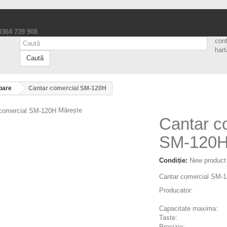
 0364 739 908
con
hart
Caută
bare
Cantar comercial SM-120H
Mărește
Cantar c
SM-120
Condiție:
New product
Cantar comercial SM-
Producator:
Capacitate maxima:
Taste:
Precizie: