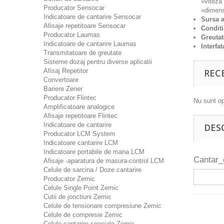
»viteza 
Producator Sensocar
»dimens
Indicatoare de cantarire Sensocar
Sursa a
Afisaje repetitoare Sensocar
Conditi
Producator Laumas
Greutat
Indicatoare de cantarire Laumas
Interfat
Transmitatoare de greutate
Sisteme dozaj pentru diverse aplicatii
Afisaj Repetitor
REC
Convertoare
Bariere Zener
Producator Flintec
Nu sunt op
Amplificatoare analogice
Afisaje repetitoare Flintec
Indicatoare de cantarire
DES
Producator LCM System
Indicatoare cantarire LCM
Indicatoare portabile de mana LCM
Cantar
Afisaje -aparatura de masura-control LCM
Celule de sarcina / Doze cantarire
Producator Zemic
Celule Single Point Zemic
Cutii de jonctiuni Zemic
Celule de tensionare compresiune Zemic
Celule de compresie Zemic
Celule cantarire speciale Zemic