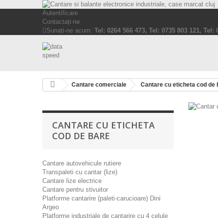
Autentificare
Contactați-ne
Sunați-ne acum:
Tel: 0264 566 473, Tel: 0735 803 121, Tel:
Cantare comerciale
Cantare cu eticheta cod de 
CANTARE CU ETICHETA
COD DE BARE
Cantare autovehicule rutiere
Transpaleti cu cantar (lize)
Cantare lize electrice
Cantare pentru stivuitor
Platforme cantarire (paleti-carucioare) Dini
Argeo
Platforme industriale de cantarire cu 4 celule