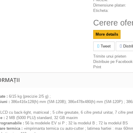
Dimensiune platan:
Eticheta:
Cerere ofe
More details
Tweet
Distrib
Trimite unui prieten
Distribuie pe Facebook
Print
ORMAȚII
ate :
6/15 kg (precizie 2/5 g) ;
iuni :
386x416x128(h) mm (SM-120B); 386x478x480(h) mm (SM-120P) ; 38
LCD cu back-light, matriceal ; 5 cifre greutate, 6 cifre pretul unitar, 7 cifre pretu
e :
2 MB (5000 PLU) standard, 32 GB maxim
rogramabile :
56 la modelele EV si P ; 32 la modelul B ; 72 la modelul BS
re termica :
»imprimanta termica cu auto-cutter ; latimea hartiei : max 60