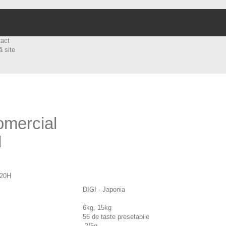
tact
ă site
omercial
H
120H
DIGI - Japonia
6kg, 15kg
56 de taste presetabile
2/5g