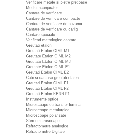
Verificare metale si pietre pretioase
Mediu inconjurator
Cantare de verificare
Cantare de verificare compacte
Cantare de verificare de buzunar
Cantare de verificare cu carlig
Cantare speciale
Verificari metrologice cantare
Greutati etalon
Greutati Etalon OIML M1
Greutate Etalon OIML M2
Greutate Etalon OIML M3
Greutate Etalon OIML E1
Greutati Etalon OIML E2
Cutii si carcase greutati etalon
Greutati Etalon OIML F1
Greutati Etalon OIML F2
Greutati Etalon KERN F1
Instrumente optice
Microscoape cu transfer lumina
Microscoape metalurgice
Microscoape polarizate
Stereomicroscoape
Refractometre analogice
Refractometre Digitale