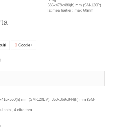
386x478x480(h) mm (SM-120P)
latimea hartiei : max 60mm
rta
uiţi
Google+
!
6x416x550(h) mm (SM-120EV); 350x369x844(h) mm (SM-
l total, 4 cifre tara
mm