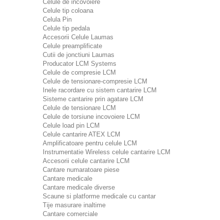
Celule de incovoiere
Celule tip coloana
Celula Pin
Celule tip pedala
Accesorii Celule Laumas
Celule preamplificate
Cutii de jonctiuni Laumas
Producator LCM Systems
Celule de compresie LCM
Celule de tensionare-compresie LCM
Inele racordare cu sistem cantarire LCM
Sisteme cantarire prin agatare LCM
Celule de tensionare LCM
Celule de torsiune incovoiere LCM
Celule load pin LCM
Celule cantarire ATEX LCM
Amplificatoare pentru celule LCM
Instrumentatie Wireless celule cantarire LCM
Accesorii celule cantarire LCM
Cantare numaratoare piese
Cantare medicale
Cantare medicale diverse
Scaune si platforme medicale cu cantar
Tije masurare inaltime
Cantare comerciale