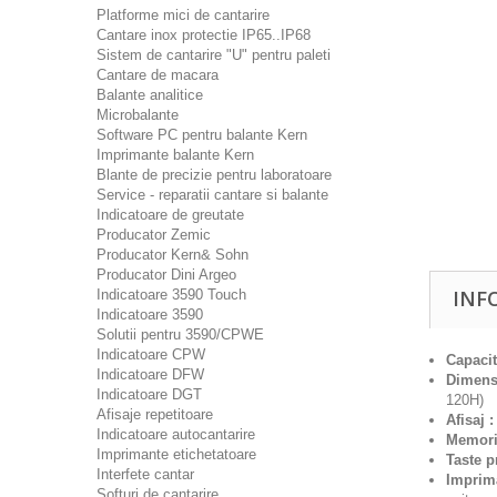
Platforme mici de cantarire
Cantare inox protectie IP65..IP68
Sistem de cantarire "U" pentru paleti
Cantare de macara
Balante analitice
Microbalante
Software PC pentru balante Kern
Imprimante balante Kern
Blante de precizie pentru laboratoare
Service - reparatii cantare si balante
Indicatoare de greutate
Producator Zemic
Producator Kern& Sohn
Producator Dini Argeo
INF
Indicatoare 3590 Touch
Indicatoare 3590
Solutii pentru 3590/CPWE
Indicatoare CPW
Capacit
Indicatoare DFW
Dimens
Indicatoare DGT
120H)
Afisaje repetitoare
Afisaj :
Indicatoare autocantarire
Memori
Imprimante etichetatoare
Taste p
Interfete cantar
Imprima
Softuri de cantarire