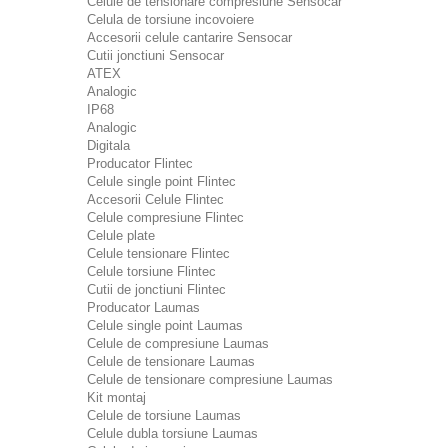
Celule de tensionare compresiune Sensocar
Celula de torsiune incovoiere
Accesorii celule cantarire Sensocar
Cutii jonctiuni Sensocar
ATEX
Analogic
IP68
Analogic
Digitala
Producator Flintec
Celule single point Flintec
Accesorii Celule Flintec
Celule compresiune Flintec
Celule plate
Celule tensionare Flintec
Celule torsiune Flintec
Cutii de jonctiuni Flintec
Producator Laumas
Celule single point Laumas
Celule de compresiune Laumas
Celule de tensionare Laumas
Celule de tensionare compresiune Laumas
Kit montaj
Celule de torsiune Laumas
Celule dubla torsiune Laumas