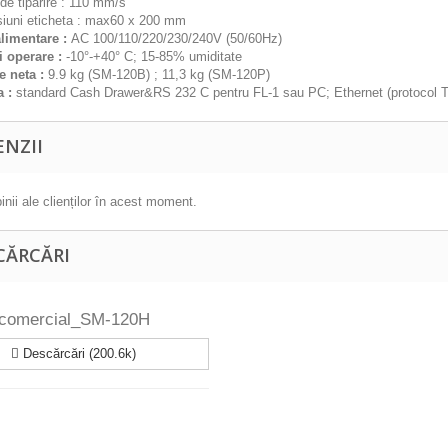
de tiparire : 110 mm/s
iuni eticheta : max60 x 200 mm
limentare :
AC 100/110/220/230/240V (50/60Hz)
i operare :
-10°-+40° C; 15-85% umiditate
e neta :
9.9 kg (SM-120B) ; 11,3 kg (SM-120P)
a :
standard Cash Drawer&RS 232 C pentru FL-1 sau PC; Ethernet (protocol TC
ENZII
inii ale clienților în acest moment.
CĂRCĂRI
_comercial_SM-120H
Descărcări (200.6k)