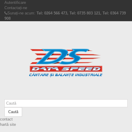
Autentificare
Contactați-ne
Sunați-ne acum:
Tel: 0264 566 473, Tel: 0735 803 121, Tel: 0364 739
908
Caută
contact
hartă site