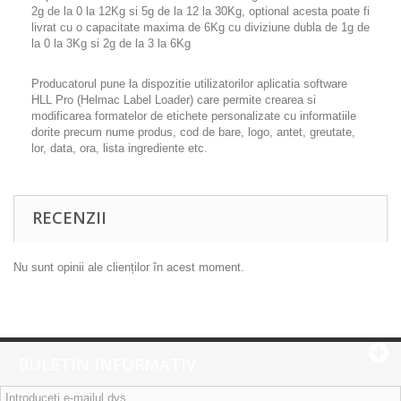
2g de la 0 la 12Kg si 5g de la 12 la 30Kg, optional acesta poate fi
livrat cu o capacitate maxima de 6Kg cu diviziune dubla de 1g de
la 0 la 3Kg si 2g de la 3 la 6Kg
Producatorul pune la dispozitie utilizatorilor aplicatia software
HLL Pro (Helmac Label Loader) care permite crearea si
modificarea formatelor de etichete personalizate cu informatiile
dorite precum nume produs, cod de bare, logo, antet, greutate,
lor, data, ora, lista ingrediente etc.
RECENZII
Nu sunt opinii ale clienților în acest moment.
BULETIN INFORMATIV