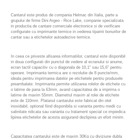
Cantarul este produs de compania Helmac din Italia, parte a
grupului de firme Dini Argeo - Rice Lake, companie specializata
in productia de cantare comerciale electronice si de verificare
configurate cu imprimante termice in vederea tiparirii bonurilor de
cantar sau a etichetelor autoadezive termice.
In ceea ce priveste afisarea informatiilor, cantarul este disponibil
in doua configurati din punctul de vedere al ecranului si anume,
ecran tactil capacitiv cu o diagonala de 10,1" sau 15,6" pentru
operare. Imprimanta termica are o rezolutie de 8 puncte/mm,
ideala pentru imprimarea datelor pe etichetele pentru produsele
preambalate. Imprimanta permite utilizarea rolelor de etichete cu
o latime de pana la 63mm, avand capacitatea de a imprima o
latime de maxim 55mm. Diametrul maxim al rolei de etichete
este de 110mm. Platanul cantarului este fabricat din otel
inoxidabil, optional fiind disponibila si varianta pentru medii cu
salinitate ridicata sau varianta cu tratament special ce impiedica
lipirea etichetelor de acesta asigurand dezlipirea un efort minim.
Capacitatea cantarului este de maxim 30Kg cu diviziune dubla