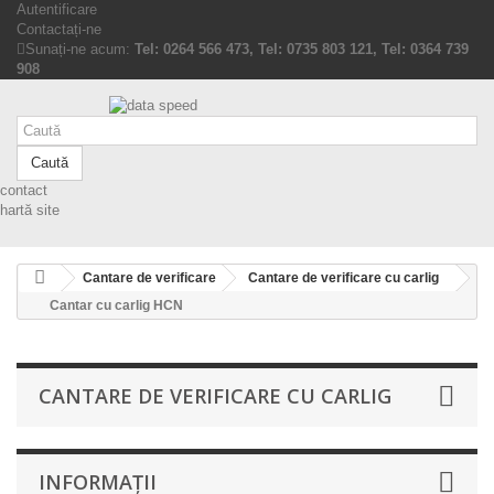
Autentificare
Contactați-ne
Sunați-ne acum:
Tel: 0264 566 473, Tel: 0735 803 121, Tel: 0364 739
908
Caută
contact
hartă site
Cantare de verificare
Cantare de verificare cu carlig
Cantar cu carlig HCN
CANTARE DE VERIFICARE CU CARLIG
INFORMAŢII