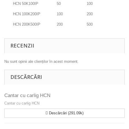
HCN 50K100IP
50
100
HCN 100K200IP
100
200
HCN 200K500IP
200
500
RECENZII
Nu sunt opinii ale clienților în acest moment.
DESCĂRCĂRI
Cantar cu carlig HCN
Cantar cu carlig HCN
Descărcări (291.09k)