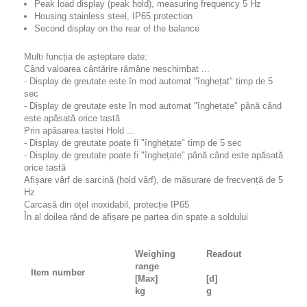
Peak load display (peak hold), measuring frequency 5 Hz
Housing stainless steel, IP65 protection
Second display on the rear of the balance
Multi funcția de așteptare date:
Când valoarea cântărire rămâne neschimbat ...
- Display de greutate este în mod automat "înghețat" timp de 5
sec
- Display de greutate este în mod automat "înghețate" până când
este apăsată orice tastă
Prin apăsarea tastei Hold ...
- Display de greutate poate fi "înghețate" timp de 5 sec
- Display de greutate poate fi "înghețate" până când este apăsată
orice tastă
Afișare vârf de sarcină (hold vârf), de măsurare de frecvență de 5
Hz
Carcasă din oțel inoxidabil, protecție IP65
În al doilea rând de afișare pe partea din spate a soldului
Weighing
Readout
range
Item number
[Max]
[d]
kg
g