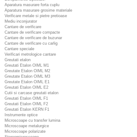
Aparatura masurare forta cuplu
Aparatura masurare grosime materiale
Verificare metale si pietre pretioase
Mediu inconjurator
Cantare de verificare
Cantare de verificare compacte
Cantare de verificare de buzunar
Cantare de verificare cu carlig
Cantare speciale
Verificari metrologice cantare
Greutati etalon
Greutati Etalon OIML M1
Greutate Etalon OIML M2
Greutate Etalon OIML M3
Greutate Etalon OIML E1
Greutati Etalon OIML E2
Cutii si carcase greutati etalon
Greutati Etalon OIML F1
Greutati Etalon OIML F2
Greutati Etalon KERN F1
Instrumente optice
Microscoape cu transfer lumina
Microscoape metalurgice
Microscoape polarizate
Stereomicroscoape