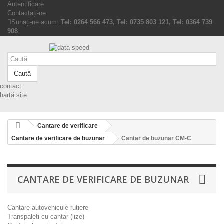
Autentificare
Contactați-ne
Sunați-ne acum:
Tel: 0264 566 473, Tel: 0735 803 121, Tel: 0364 739
908
Caută
contact
hartă site
Cantare de verificare
Cantare de verificare de buzunar
Cantar de buzunar CM-C
CANTARE DE VERIFICARE DE BUZUNAR
Cantare autovehicule rutiere
Transpaleti cu cantar (lize)