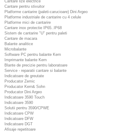
Cantare lize electrice
Cantare pentru stivuitor
Platforme cantarire (paleti-carucioare) Dini Argeo
Platforme industriale de cantarire cu 4 celule
Platforme mici de cantarire
Cantare inox protectie IP65..IP68
Sistem de cantarire "U" pentru paleti
Cantare de macara
Balante analitice
Microbalante
Software PC pentru balante Kern
Imprimante balante Kern
Blante de precizie pentru laboratoare
Service - reparatii cantare si balante
Indicatoare de greutate
Producator Zemic
Producator Kern& Sohn
Producator Dini Argeo
Indicatoare 3590 Touch
Indicatoare 3590
Solutii pentru 3590/CPWE
Indicatoare CPW
Indicatoare DFW
Indicatoare DGT
Afisaje repetitoare