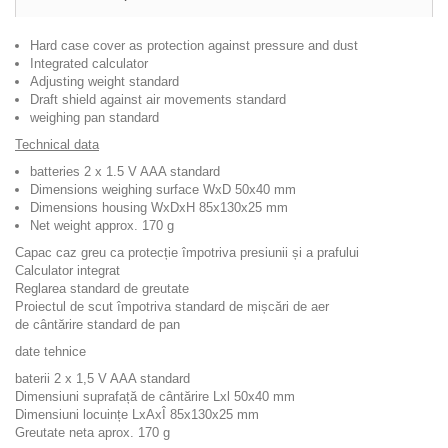
Hard case cover as protection against pressure and dust
Integrated calculator
Adjusting weight standard
Draft shield against air movements standard
weighing pan standard
Technical data
batteries 2 x 1.5 V AAA standard
Dimensions weighing surface WxD 50x40 mm
Dimensions housing WxDxH 85x130x25 mm
Net weight approx. 170 g
Capac caz greu ca protecție împotriva presiunii și a prafului
Calculator integrat
Reglarea standard de greutate
Proiectul de scut împotriva standard de mișcări de aer
de cântărire standard de pan
date tehnice
baterii 2 x 1,5 V AAA standard
Dimensiuni suprafață de cântărire Lxl 50x40 mm
Dimensiuni locuințe LxAxÎ 85x130x25 mm
Greutate neta aprox. 170 g