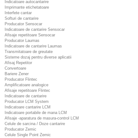
Indicatoare autocantarire
Imprimante etichetatoare
Interfete cantar
Softuri de cantarire
Producator Sensocar
Indicatoare de cantarire Sensocar
Afisaje repetitoare Sensocar
Producator Laumas
Indicatoare de cantarire Laumas
Transmitatoare de greutate
Sisteme dozaj pentru diverse aplicatii
Afisaj Repetitor
Convertoare
Bariere Zener
Producator Flintec
Amplificatoare analogice
Afisaje repetitoare Flintec
Indicatoare de cantarire
Producator LCM System
Indicatoare cantarire LCM
Indicatoare portabile de mana LCM
Afisaje -aparatura de masura-control LCM
Celule de sarcina / Doze cantarire
Producator Zemic
Celule Single Point Zemic