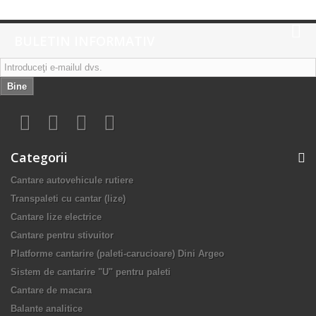
BULETIN INFORMATIV
Bine
Categorii
Cantare autovehicule rutiere
Transpaleti cu cantar (lize)
Cantare lize electrice
Cantare pentru stivuitor
Platforme cantarire (paleti-carucioare) Dini Argeo
Sistem de cantarire "U" pentru paleti
Cantare de macara
Balante analitice