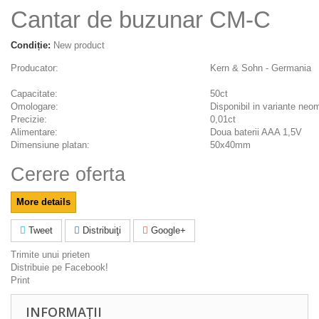
Cantar de buzunar CM-C
Condiție:
New product
Producator:
Kern & Sohn - Germania
Capacitate:
50ct
Omologare:
Disponibil in variante neo
Precizie:
0,01ct
Alimentare:
Doua baterii AAA 1,5V
Dimensiune platan:
50x40mm
Cerere oferta
More details
Tweet
Distribuiţi
Google+
Trimite unui prieten
Distribuie pe Facebook!
Print
INFORMAȚII