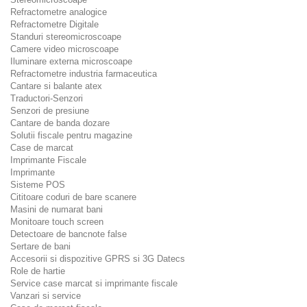
Refractometre analogice
Refractometre Digitale
Standuri stereomicroscoape
Camere video microscoape
Iluminare externa microscoape
Refractometre industria farmaceutica
Cantare si balante atex
Traductori-Senzori
Senzori de presiune
Cantare de banda dozare
Solutii fiscale pentru magazine
Case de marcat
Imprimante Fiscale
Imprimante
Sisteme POS
Cititoare coduri de bare scanere
Masini de numarat bani
Monitoare touch screen
Detectoare de bancnote false
Sertare de bani
Accesorii si dispozitive GPRS si 3G Datecs
Role de hartie
Service case marcat si imprimante fiscale
Vanzari si service