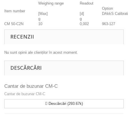
Weighing range
Readout
Option
Item number
[Max]
[d]
DAkkS Calibrati
g
g
CM 50-C2N
10
0,002
963-127
RECENZII
Nu sunt opinii ale clienților în acest moment.
DESCĂRCĂRI
Cantar de buzunar CM-C
Cantar de buzunar CM-C
Descărcări (293.67k)