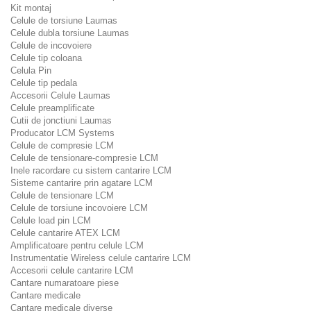
Kit montaj
Celule de torsiune Laumas
Celule dubla torsiune Laumas
Celule de incovoiere
Celule tip coloana
Celula Pin
Celule tip pedala
Accesorii Celule Laumas
Celule preamplificate
Cutii de jonctiuni Laumas
Producator LCM Systems
Celule de compresie LCM
Celule de tensionare-compresie LCM
Inele racordare cu sistem cantarire LCM
Sisteme cantarire prin agatare LCM
Celule de tensionare LCM
Celule de torsiune incovoiere LCM
Celule load pin LCM
Celule cantarire ATEX LCM
Amplificatoare pentru celule LCM
Instrumentatie Wireless celule cantarire LCM
Accesorii celule cantarire LCM
Cantare numaratoare piese
Cantare medicale
Cantare medicale diverse