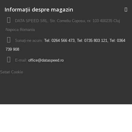
Informații despre magazin
DATA SPEED SRL, Str. Corneliu Coposu, nr. 103 400235 Cluj
Napoca Romania
Sunați-ne acum:
Tel: 0264 566 473, Tel: 0735 803 121, Tel: 0364
739 908
E-mail:
office@dataspeed.ro
Setari Cookie