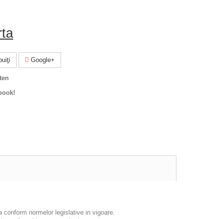
rta
uiţi
Google+
ten
book!
a conform normelor legislative in vigoare.