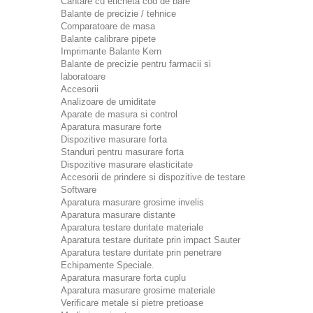
Cantare cu eticheta cod de bare
Balante de precizie / tehnice
Comparatoare de masa
Balante calibrare pipete
Imprimante Balante Kern
Balante de precizie pentru farmacii si
laboratoare
Accesorii
Analizoare de umiditate
Aparate de masura si control
Aparatura masurare forte
Dispozitive masurare forta
Standuri pentru masurare forta
Dispozitive masurare elasticitate
Accesorii de prindere si dispozitive de testare
Software
Aparatura masurare grosime invelis
Aparatura masurare distante
Aparatura testare duritate materiale
Aparatura testare duritate prin impact Sauter
Aparatura testare duritate prin penetrare
Echipamente Speciale.
Aparatura masurare forta cuplu
Aparatura masurare grosime materiale
Verificare metale si pietre pretioase