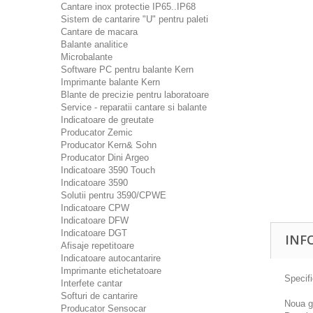
Cantare inox protectie IP65..IP68
Sistem de cantarire "U" pentru paleti
Cantare de macara
Balante analitice
Microbalante
Software PC pentru balante Kern
Imprimante balante Kern
Blante de precizie pentru laboratoare
Service - reparatii cantare si balante
Indicatoare de greutate
Producator Zemic
Producator Kern& Sohn
Producator Dini Argeo
Indicatoare 3590 Touch
Indicatoare 3590
Solutii pentru 3590/CPWE
Indicatoare CPW
Indicatoare DFW
Indicatoare DGT
INF
Afisaje repetitoare
Indicatoare autocantarire
Imprimante etichetatoare
Specifi
Interfete cantar
Softuri de cantarire
Noua g
Producator Sensocar