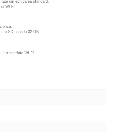
citate din echiparea standard.
 si WI-FI
 priză.
 micro-SD pana la 32 GB
; 1 x interfata WI-FI