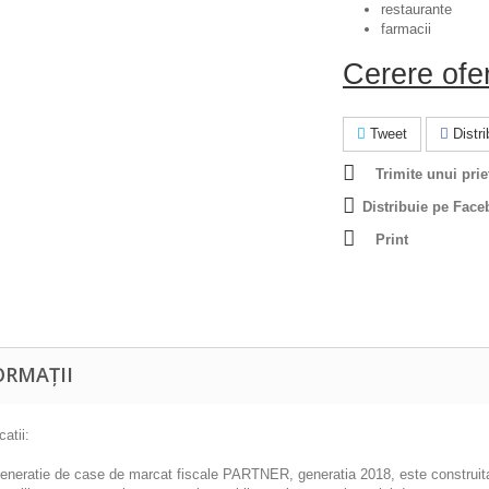
restaurante
farmacii
Cerere ofe
Tweet
Distrib
Trimite unui prie
Distribuie pe Face
Print
ORMAȚII
catii:
eneratie de case de marcat fiscale PARTNER,
generatia 2018
, este construit