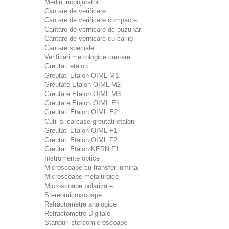
Mediu inconjurator
Cantare de verificare
Cantare de verificare compacte
Cantare de verificare de buzunar
Cantare de verificare cu carlig
Cantare speciale
Verificari metrologice cantare
Greutati etalon
Greutati Etalon OIML M1
Greutate Etalon OIML M2
Greutate Etalon OIML M3
Greutate Etalon OIML E1
Greutati Etalon OIML E2
Cutii si carcase greutati etalon
Greutati Etalon OIML F1
Greutati Etalon OIML F2
Greutati Etalon KERN F1
Instrumente optice
Microscoape cu transfer lumina
Microscoape metalurgice
Microscoape polarizate
Stereomicroscoape
Refractometre analogice
Refractometre Digitale
Standuri stereomicroscoape