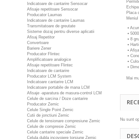
Permite
Indicatoare de cantarire Sensocar
Echipa
Afisaje repetitoare Sensocar
Placa 
Producator Laumas
Meniul 
Indicatoare de cantarire Laumas
Transmitatoare de greutate
• Acum
Sisteme dozaj pentru diverse aplicatii
• 5000
Afisaj Repetitor
• 8 gr
Convertoare
• Hart
Bariere Zener
• Afișa
Producator Flintec
• Conec
Amplificatoare analogice
• Culoa
Afisaje repetitoare Flintec
• Dimen
Indicatoare de cantarire
Producator LCM System
Mai mul
Indicatoare cantarire LCM
Indicatoare portabile de mana LCM
Afisaje -aparatura de masura-control LCM
Celule de sarcina / Doze cantarire
REC
Producator Zemic
Celule Single Point Zemic
Cutii de jonctiuni Zemic
Nu sunt op
Celule de tensionare compresiune Zemic
Celule de compresie Zemic
Celule cantarire speciale Zemic
DES
Celula dubla incovoiere torsiune Zemic