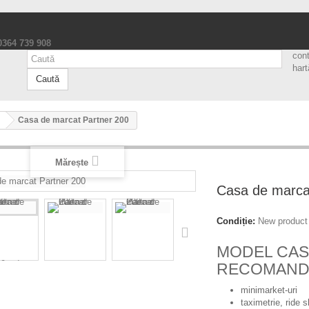
 0364 739 908
con
hart
Caută
Casa de marcat Partner 200
Mărește
Casa de marca
Condiție:
New product
MODEL CAS
RECOMANDA
minimarket-uri
taximetrie, ride s