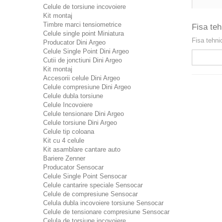
Celule de torsiune incovoiere
Kit montaj
Timbre marci tensiometrice
Fisa teh
Celule single point Miniatura
Fisa tehni
Producator Dini Argeo
Celule Single Point Dini Argeo
Cutii de jonctiuni Dini Argeo
Kit montaj
Accesorii celule Dini Argeo
Celule compresiune Dini Argeo
Celule dubla torsiune
Celule Incovoiere
Celule tensionare Dini Argeo
Celule torsiune Dini Argeo
Celule tip coloana
Kit cu 4 celule
Kit asamblare cantare auto
Bariere Zenner
Producator Sensocar
Celule Single Point Sensocar
Celule cantarire speciale Sensocar
Celule de compresiune Sensocar
Celula dubla incovoiere torsiune Sensocar
Celule de tensionare compresiune Sensocar
Celula de torsiune incovoiere