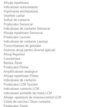
Afisaje repetitoare
Indicatoare autocantarire
Imprimante etichetatoare
Interfete cantar
Softuri de cantarire
Producator Sensocar
Indicatoare de cantarire Sensocar
Afisaje repetitoare Sensocar
Producator Laumas
Indicatoare de cantarire Laumas
Transmitatoare de greutate
Sisteme dozaj pentru diverse aplicatii
Afisaj Repetitor
Convertoare
Bariere Zener
Producator Flintec
Amplificatoare analogice
Afisaje repetitoare Flintec
Indicatoare de cantarire
Producator LCM System
Indicatoare cantarire LCM
Indicatoare portabile de mana LCM
Afisaje -aparatura de masura-control LCM
Celule de sarcina / Doze cantarire
Producator Zemic