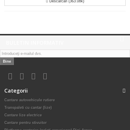
Descărcări (363.08k)
BULETIN INFORMATIV
Bine
Categorii
Cantare autovehicule rutiere
Transpaleti cu cantar (lize)
Cantare lize electrice
Cantare pentru stivuitor