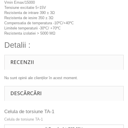
Vmin Emax/15000
Tensiune excitatie 5÷15V
Rezistenta de intrare 390 ± 3Ω
Rezistenta de iesire 350 ± 3Ω
Compensatia de temperatura -10ºC/+40ºC
Limitele temperaturii -30ºC/ +70ºC
Rezistenta izolatiei > 5000 MΩ
Detalii :
RECENZII
Nu sunt opinii ale clienților în acest moment.
DESCĂRCĂRI
Celula de torsiune TA-1
Celula de torsiune TA-1