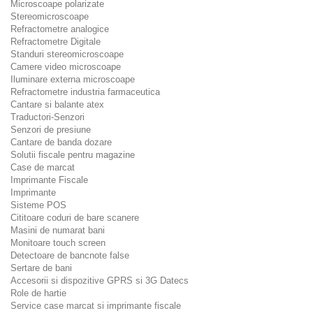
Microscoape polarizate
Stereomicroscoape
Refractometre analogice
Refractometre Digitale
Standuri stereomicroscoape
Camere video microscoape
Iluminare externa microscoape
Refractometre industria farmaceutica
Cantare si balante atex
Traductori-Senzori
Senzori de presiune
Cantare de banda dozare
Solutii fiscale pentru magazine
Case de marcat
Imprimante Fiscale
Imprimante
Sisteme POS
Cititoare coduri de bare scanere
Masini de numarat bani
Monitoare touch screen
Detectoare de bancnote false
Sertare de bani
Accesorii si dispozitive GPRS si 3G Datecs
Role de hartie
Service case marcat si imprimante fiscale