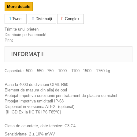
More details
Tweet
Distribuiţi
Google+
Trimite unui prieten
Distribuie pe Facebook!
Print
INFORMAȚII
Capacitate 500 – 550 - 750 – 1000 – 1100 –1500 – 1760 kg
Pana la 4000 de diviziuni OIML-R60
Element de masura din aliaj de otel
Protejat impotriva coroziuniii prin tratament de placare cu nichel
Protejat impotriva umiditatii IP-68
Disponibil in versiunea ATEX (optional)
[II lGD Ex ia IIC T6 IP6 T85ºC]
Clasa de acuratete, date tehnice: C3-C4
Senzitivitate 2 ± 10% mV/V