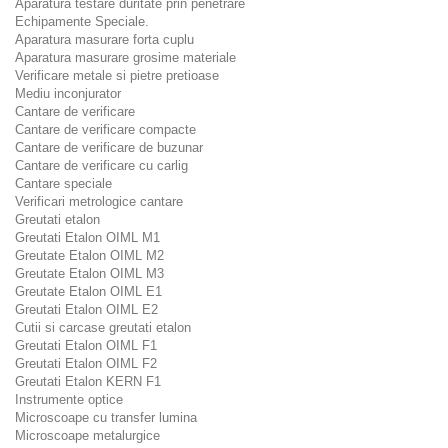
Aparatura testare duritate prin penetrare
Echipamente Speciale.
Aparatura masurare forta cuplu
Aparatura masurare grosime materiale
Verificare metale si pietre pretioase
Mediu inconjurator
Cantare de verificare
Cantare de verificare compacte
Cantare de verificare de buzunar
Cantare de verificare cu carlig
Cantare speciale
Verificari metrologice cantare
Greutati etalon
Greutati Etalon OIML M1
Greutate Etalon OIML M2
Greutate Etalon OIML M3
Greutate Etalon OIML E1
Greutati Etalon OIML E2
Cutii si carcase greutati etalon
Greutati Etalon OIML F1
Greutati Etalon OIML F2
Greutati Etalon KERN F1
Instrumente optice
Microscoape cu transfer lumina
Microscoape metalurgice