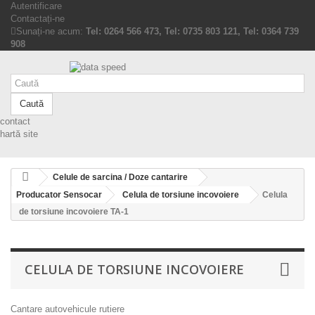
Autentificare
Contactați-ne
Sunați-ne acum:
Tel: 0264 566 473, Tel: 0735 803 121, Tel: 0364 739
908
Caută
contact
hartă site
Celule de sarcina / Doze cantarire
Producator Sensocar
Celula de torsiune incovoiere
Celula
de torsiune incovoiere TA-1
CELULA DE TORSIUNE INCOVOIERE
Cantare autovehicule rutiere