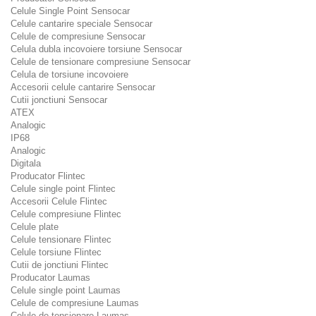
Celule Single Point Sensocar
Celule cantarire speciale Sensocar
Celule de compresiune Sensocar
Celula dubla incovoiere torsiune Sensocar
Celule de tensionare compresiune Sensocar
Celula de torsiune incovoiere
Accesorii celule cantarire Sensocar
Cutii jonctiuni Sensocar
ATEX
Analogic
IP68
Analogic
Digitala
Producator Flintec
Celule single point Flintec
Accesorii Celule Flintec
Celule compresiune Flintec
Celule plate
Celule tensionare Flintec
Celule torsiune Flintec
Cutii de jonctiuni Flintec
Producator Laumas
Celule single point Laumas
Celule de compresiune Laumas
Celule de tensionare Laumas