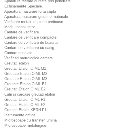
Aparatura testare duritate prin penetrare
Echipamente Speciale.
Aparatura masurare forta cuplu
Aparatura masurare grosime materiale
Verificare metale si pietre pretioase
Mediu inconjurator
Cantare de verificare
Cantare de verificare compacte
Cantare de verificare de buzunar
Cantare de verificare cu carlig
Cantare speciale
Verificari metrologice cantare
Greutati etalon
Greutati Etalon OIML M1
Greutate Etalon OIML M2
Greutate Etalon OIML M3
Greutate Etalon OIML E1
Greutati Etalon OIML E2
Cutii si carcase greutati etalon
Greutati Etalon OIML F1
Greutati Etalon OIML F2
Greutati Etalon KERN F1
Instrumente optice
Microscoape cu transfer lumina
Microscoape metalurgice