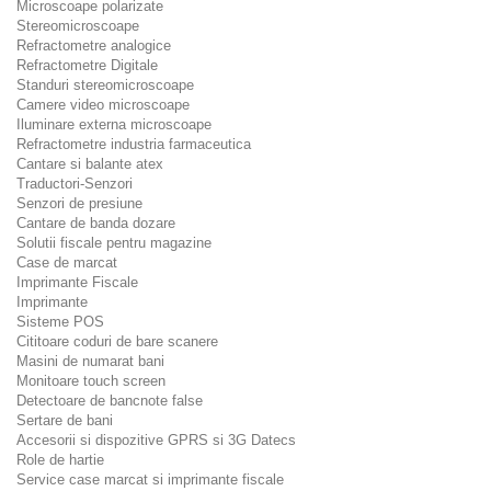
Microscoape polarizate
Stereomicroscoape
Refractometre analogice
Refractometre Digitale
Standuri stereomicroscoape
Camere video microscoape
Iluminare externa microscoape
Refractometre industria farmaceutica
Cantare si balante atex
Traductori-Senzori
Senzori de presiune
Cantare de banda dozare
Solutii fiscale pentru magazine
Case de marcat
Imprimante Fiscale
Imprimante
Sisteme POS
Cititoare coduri de bare scanere
Masini de numarat bani
Monitoare touch screen
Detectoare de bancnote false
Sertare de bani
Accesorii si dispozitive GPRS si 3G Datecs
Role de hartie
Service case marcat si imprimante fiscale