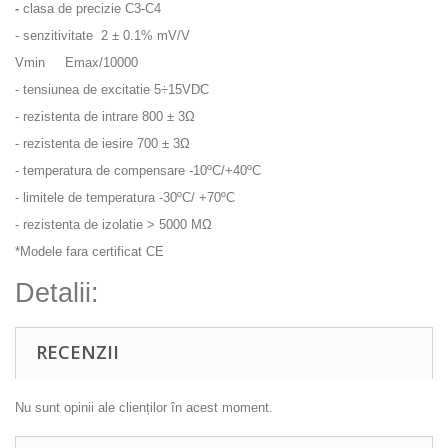
-
clasa de precizie C3-C4
- senzitivitate 2 ± 0.1% mV/V
Vmin Emax/10000
- tensiunea de excitatie 5÷15VDC
- rezistenta de intrare 800 ± 3Ω
- rezistenta de iesire 700 ± 3Ω
- temperatura de compensare -10ºC/+40ºC
- limitele de temperatura -30ºC/ +70ºC
- rezistenta de izolatie > 5000 MΩ
*Modele fara certificat CE
Detalii:
RECENZII
Nu sunt opinii ale clienților în acest moment.