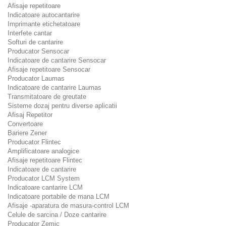
Afisaje repetitoare
Indicatoare autocantarire
Imprimante etichetatoare
Interfete cantar
Softuri de cantarire
Producator Sensocar
Indicatoare de cantarire Sensocar
Afisaje repetitoare Sensocar
Producator Laumas
Indicatoare de cantarire Laumas
Transmitatoare de greutate
Sisteme dozaj pentru diverse aplicatii
Afisaj Repetitor
Convertoare
Bariere Zener
Producator Flintec
Amplificatoare analogice
Afisaje repetitoare Flintec
Indicatoare de cantarire
Producator LCM System
Indicatoare cantarire LCM
Indicatoare portabile de mana LCM
Afisaje -aparatura de masura-control LCM
Celule de sarcina / Doze cantarire
Producator Zemic