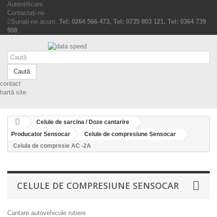
Autentificare
Contactați-ne
Sunați-ne acum:
Tel: 0264 566 473, Tel: 0735 803 121, Tel: 0364 739
908
Caută
contact
hartă site
Celule de sarcina / Doze cantarire
Producator Sensocar
Celule de compresiune Sensocar
Celula de compresie AC -2A
CELULE DE COMPRESIUNE SENSOCAR
Cantare autovehicule rutiere