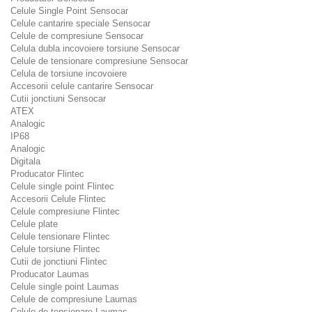
Celule Single Point Sensocar
Celule cantarire speciale Sensocar
Celule de compresiune Sensocar
Celula dubla incovoiere torsiune Sensocar
Celule de tensionare compresiune Sensocar
Celula de torsiune incovoiere
Accesorii celule cantarire Sensocar
Cutii jonctiuni Sensocar
ATEX
Analogic
IP68
Analogic
Digitala
Producator Flintec
Celule single point Flintec
Accesorii Celule Flintec
Celule compresiune Flintec
Celule plate
Celule tensionare Flintec
Celule torsiune Flintec
Cutii de jonctiuni Flintec
Producator Laumas
Celule single point Laumas
Celule de compresiune Laumas
Celule de tensionare Laumas