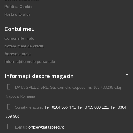
Politica Cookie
Harta site-ului
Contul meu
Comenzile mele
Notele mele de credit
Adresele mele
Informaţiile mele personale
Informații despre magazin
DATA SPEED SRL, Str. Corneliu Coposu, nr. 103 400235 Cluj
Napoca Romania
Sunați-ne acum:
Tel: 0264 566 473, Tel: 0735 803 121, Tel: 0364
739 908
E-mail:
office@dataspeed.ro