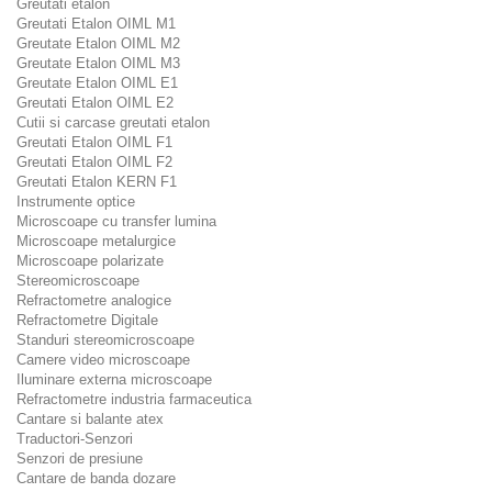
Greutati etalon
Greutati Etalon OIML M1
Greutate Etalon OIML M2
Greutate Etalon OIML M3
Greutate Etalon OIML E1
Greutati Etalon OIML E2
Cutii si carcase greutati etalon
Greutati Etalon OIML F1
Greutati Etalon OIML F2
Greutati Etalon KERN F1
Instrumente optice
Microscoape cu transfer lumina
Microscoape metalurgice
Microscoape polarizate
Stereomicroscoape
Refractometre analogice
Refractometre Digitale
Standuri stereomicroscoape
Camere video microscoape
Iluminare externa microscoape
Refractometre industria farmaceutica
Cantare si balante atex
Traductori-Senzori
Senzori de presiune
Cantare de banda dozare