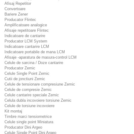
Afisaj Repetitor
Convertoare
Bariere Zener
Producator Flintec
Amplificatoare analogice
Afisaje repetitoare Flintec
Indicatoare de cantarire
Producator LCM System
Indicatoare cantarire LCM
Indicatoare portabile de mana LCM
Afisaje -aparatura de masura-control LCM
Celule de sarcina / Doze cantarire
Producator Zemic
Celule Single Point Zemic
Cutii de jonctiuni Zemic
Celule de tensionare compresiune Zemic
Celule de compresie Zemic
Celule cantarire speciale Zemic
Celula dubla incovoiere torsiune Zemic
Celule de torsiune incovoiere
Kit montaj
Timbre marci tensiometrice
Celule single point Miniatura
Producator Dini Argeo
Celule Single Point Dini Argeo