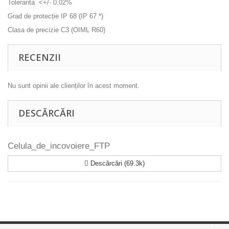
Toleranta <+/- 0,02%
Grad de protecție IP 68 (IP 67 *)
Clasa de precizie C3 (OIML R60)
RECENZII
Nu sunt opinii ale clienților în acest moment.
DESCĂRCĂRI
Celula_de_incovoiere_FTP
Descărcări (69.3k)