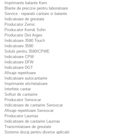
Imprimante balante Kern
Blante de precizie pentru laboratoare
Service - reparatii cantare si balante
Indicatoare de greutate
Producator Zemic
Producator Kern& Sohn
Producator Dini Argeo
Indicatoare 3590 Touch
Indicatoare 3590
Solutii pentru 3590/CPWE
Indicatoare CPW
Indicatoare DFW
Indicatoare DGT
Afisaje repetitoare
Indicatoare autocantarire
Imprimante etichetatoare
Interfete cantar
Softuri de cantarire
Producator Sensocar
Indicatoare de cantarire Sensocar
Afisaje repetitoare Sensocar
Producator Laumas
Indicatoare de cantarire Laumas
Transmitatoare de greutate
Sisteme dozaj pentru diverse aplicatii