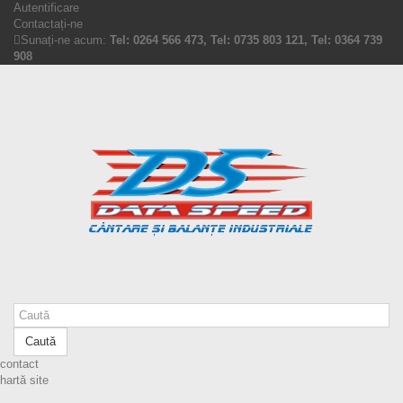
Autentificare
Contactați-ne
Sunați-ne acum:
Tel: 0264 566 473, Tel: 0735 803 121, Tel: 0364 739
908
Caută
contact
hartă site