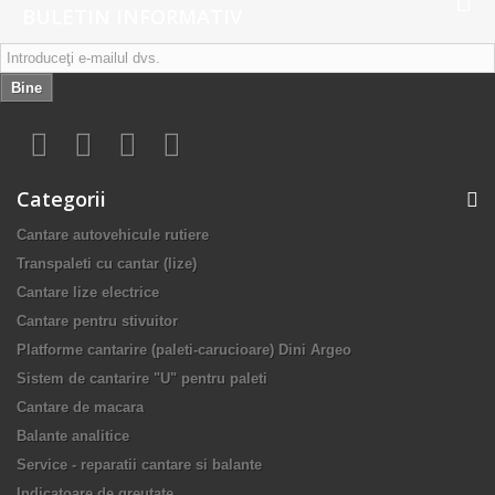
BULETIN INFORMATIV
Bine
Categorii
Cantare autovehicule rutiere
Transpaleti cu cantar (lize)
Cantare lize electrice
Cantare pentru stivuitor
Platforme cantarire (paleti-carucioare) Dini Argeo
Sistem de cantarire "U" pentru paleti
Cantare de macara
Balante analitice
Service - reparatii cantare si balante
Indicatoare de greutate