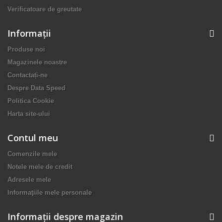
Verificatoare de greutate
Informaţii
Produse noi
Magazinele noastre
Contactați-ne
Despre Data Speed
Politica Cookie
Harta site-ului
Contul meu
Comenzile mele
Notele mele de credit
Adresele mele
Informaţiile mele personale
Informații despre magazin