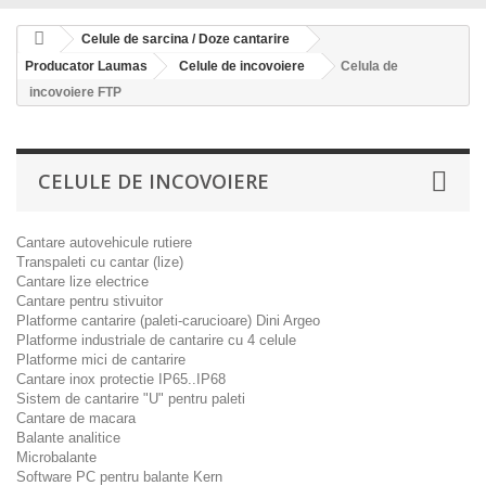
Celule de sarcina / Doze cantarire
Producator Laumas
Celule de incovoiere
Celula de
incovoiere FTP
CELULE DE INCOVOIERE
Cantare autovehicule rutiere
Transpaleti cu cantar (lize)
Cantare lize electrice
Cantare pentru stivuitor
Platforme cantarire (paleti-carucioare) Dini Argeo
Platforme industriale de cantarire cu 4 celule
Platforme mici de cantarire
Cantare inox protectie IP65..IP68
Sistem de cantarire "U" pentru paleti
Cantare de macara
Balante analitice
Microbalante
Software PC pentru balante Kern