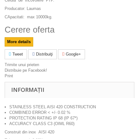
Celula de incovoiere FTP.
Producator: Laumas
CApacitati: max 10000kg.
Cerere oferta
More details
Tweet
Distribuiţi
Google+
Trimite unui prieten
Distribuie pe Facebook!
Print
INFORMAȚII
STAINLESS STEEL AISI 420 CONSTRUCTION
COMBINED ERROR < +/- 0.02 %
PROTECTION RATING IP 68 (IP 67*)
ACCURACY CLASS C3 (OIML R60)
Construit din inox AISI 420