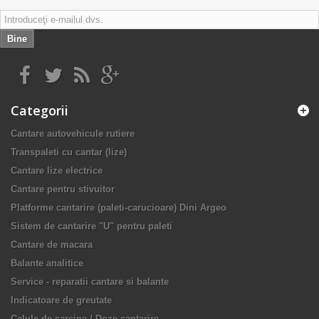
Bine
Categorii
Cantare autovehicule rutiere
Transpaleti cu cantar (lize)
Cantare lize electrice
Cantare pentru stivuitor
Platforme cantarire (paleti-carucioare) Dini Argeo
Sistem de cantarire "U" pentru paleti
Cantare de macara
Balante analitice
Service - reparatii cantare si balante
Indicatoare de greutate
Celule de sarcina / Doze cantarire