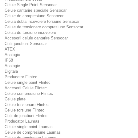
Celule Single Point Sensocar
Celule cantarire speciale Sensocar
Celule de compresiune Sensocar
Celula dubla incovoiere torsiune Sensocar
Celule de tensionare compresiune Sensocar
Celula de torsiune incovoiere
Accesorii celule cantarire Sensocar
Cutii jonctiuni Sensocar
ATEX
Analogic
IP68
Analogic
Digitala
Producator Flintec
Celule single point Flintec
Accesorii Celule Flintec
Celule compresiune Flintec
Celule plate
Celule tensionare Flintec
Celule torsiune Flintec
Cutii de jonctiuni Flintec
Producator Laumas
Celule single point Laumas
Celule de compresiune Laumas
Celule de tensionare Laumas