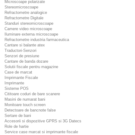
Microscoape polarizate
Stereomicroscoape
Refractometre analogice
Refractometre Digitale
Standuri stereomicroscoape
Camere video microscoape
Iluminare externa microscoape
Refractometre industria farmaceutica
Cantare si balante atex
Traductori-Senzori
Senzori de presiune
Cantare de banda dozare
Solutii fiscale pentru magazine
Case de marcat
Imprimante Fiscale
Imprimante
Sisteme POS
Cititoare coduri de bare scanere
Masini de numarat bani
Monitoare touch screen
Detectoare de bancnote false
Sertare de bani
Accesorii si dispozitive GPRS si 3G Datecs
Role de hartie
Service case marcat si imprimante fiscale