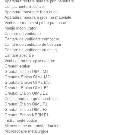
Aparatura testare duritate prin penetrare
Echipamente Speciale.
Aparatura masurare forta cuplu
Aparatura masurare grosime materiale
Verificare metale si pietre pretioase
Mediu inconjurator
Cantare de verificare
Cantare de verificare compacte
Cantare de verificare de buzunar
Cantare de verificare cu carlig
Cantare speciale
Verificari metrologice cantare
Greutati etalon
Greutati Etalon OIML M1
Greutate Etalon OIML M2
Greutate Etalon OIML M3
Greutate Etalon OIML E1
Greutati Etalon OIML E2
Cutii si carcase greutati etalon
Greutati Etalon OIML F1
Greutati Etalon OIML F2
Greutati Etalon KERN F1
Instrumente optice
Microscoape cu transfer lumina
Microscoape metalurgice