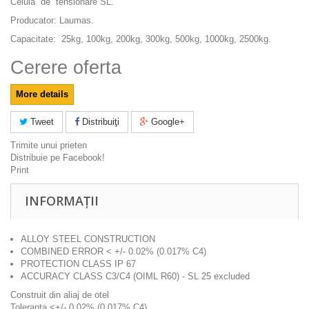
Celula de tensionare SL.
Producator: Laumas.
Capacitate: 25kg, 100kg, 200kg, 300kg, 500kg, 1000kg, 2500kg.
Cerere oferta
More details
Tweet
Distribuiţi
Google+
Trimite unui prieten
Distribuie pe Facebook!
Print
INFORMAȚII
ALLOY STEEL CONSTRUCTION
COMBINED ERROR < +/- 0.02% (0.017% C4)
PROTECTION CLASS IP 67
ACCURACY CLASS C3/C4 (OIML R60) - SL 25 excluded
Construit din aliaj de otel
Toleranta <+/- 0,02% (0,017% C4)