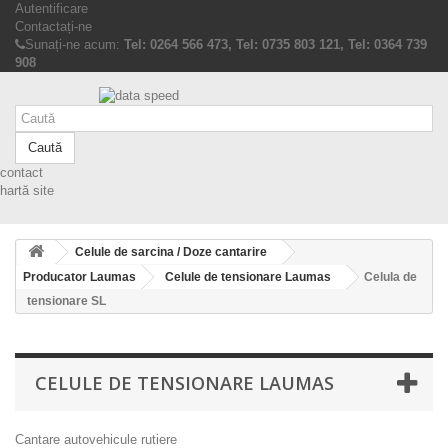
Autentificare
Contactați-ne
Sunați-ne acum:
Tel: 0264 566 473, Tel: 0735 803 121, Tel: 0364 739
908
Caută
contact
hartă site
Celule de sarcina / Doze cantarire
Producator Laumas
Celule de tensionare Laumas
Celula de
tensionare SL
CELULE DE TENSIONARE LAUMAS
Cantare autovehicule rutiere