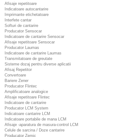
Afisaje repetitoare
Indicatoare autocantarire
Imprimante etichetatoare
Interfete cantar
Softuri de cantarire
Producator Sensocar
Indicatoare de cantarire Sensocar
Afisaje repetitoare Sensocar
Producator Laumas
Indicatoare de cantarire Laumas
Transmitatoare de greutate
Sisteme dozaj pentru diverse aplicatii
Afisaj Repetitor
Convertoare
Bariere Zener
Producator Flintec
Amplificatoare analogice
Afisaje repetitoare Flintec
Indicatoare de cantarire
Producator LCM System
Indicatoare cantarire LCM
Indicatoare portabile de mana LCM
Afisaje -aparatura de masura-control LCM
Celule de sarcina / Doze cantarire
Producator Zemic