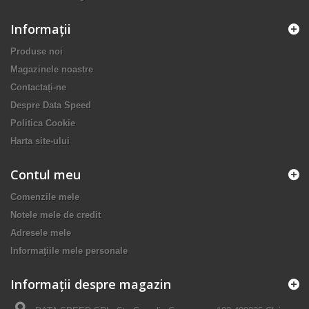
Informaţii
Produse noi
Magazinele noastre
Contactați-ne
Despre Data Speed
Politica Cookie
Harta site-ului
Contul meu
Comenzile mele
Notele mele de credit
Adresele mele
Informaţiile mele personale
Informații despre magazin