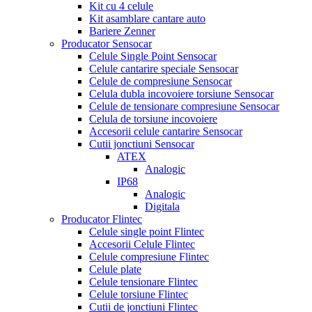
Kit cu 4 celule
Kit asamblare cantare auto
Bariere Zenner
Producator Sensocar
Celule Single Point Sensocar
Celule cantarire speciale Sensocar
Celule de compresiune Sensocar
Celula dubla incovoiere torsiune Sensocar
Celule de tensionare compresiune Sensocar
Celula de torsiune incovoiere
Accesorii celule cantarire Sensocar
Cutii jonctiuni Sensocar
ATEX
Analogic
IP68
Analogic
Digitala
Producator Flintec
Celule single point Flintec
Accesorii Celule Flintec
Celule compresiune Flintec
Celule plate
Celule tensionare Flintec
Celule torsiune Flintec
Cutii de jonctiuni Flintec