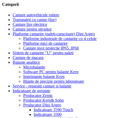
Categorii
Cantare autovehicule rutiere
Transpaleti cu cantar (lize)
Cantare lize electrice
Cantare pentru stivuitor
Platforme cantarire (paleti-carucioare) Dini Argeo
Platforme industriale de cantarire cu 4 celule
Platforme mici de cantarire
Cantare inox protectie IP65..IP68
Sistem de cantarire "U" pentru paleti
Cantare de macara
Balante analitice
Microbalante
Software PC pentru balante Kern
Imprimante balante Kern
Blante de precizie pentru laboratoare
Service - reparatii cantare si balante
Indicatoare de greutate
Producator Zemic
Producator Kern& Sohn
Producator Dini Argeo
Indicatoare 3590 Touch
Indicatoare 3590