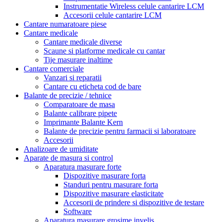
Instrumentatie Wireless celule cantarire LCM
Accesorii celule cantarire LCM
Cantare numaratoare piese
Cantare medicale
Cantare medicale diverse
Scaune si platforme medicale cu cantar
Tije masurare inaltime
Cantare comerciale
Vanzari si reparatii
Cantare cu eticheta cod de bare
Balante de precizie / tehnice
Comparatoare de masa
Balante calibrare pipete
Imprimante Balante Kern
Balante de precizie pentru farmacii si laboratoare
Accesorii
Analizoare de umiditate
Aparate de masura si control
Aparatura masurare forte
Dispozitive masurare forta
Standuri pentru masurare forta
Dispozitive masurare elasticitate
Accesorii de prindere si dispozitive de testare
Software
Aparatura masurare grosime invelis