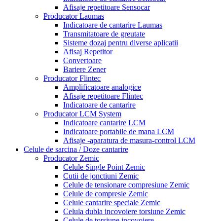
Afisaje repetitoare Sensocar
Producator Laumas
Indicatoare de cantarire Laumas
Transmitatoare de greutate
Sisteme dozaj pentru diverse aplicatii
Afisaj Repetitor
Convertoare
Bariere Zener
Producator Flintec
Amplificatoare analogice
Afisaje repetitoare Flintec
Indicatoare de cantarire
Producator LCM System
Indicatoare cantarire LCM
Indicatoare portabile de mana LCM
Afisaje -aparatura de masura-control LCM
Celule de sarcina / Doze cantarire
Producator Zemic
Celule Single Point Zemic
Cutii de jonctiuni Zemic
Celule de tensionare compresiune Zemic
Celule de compresie Zemic
Celule cantarire speciale Zemic
Celula dubla incovoiere torsiune Zemic
Celule de torsiune incovoiere