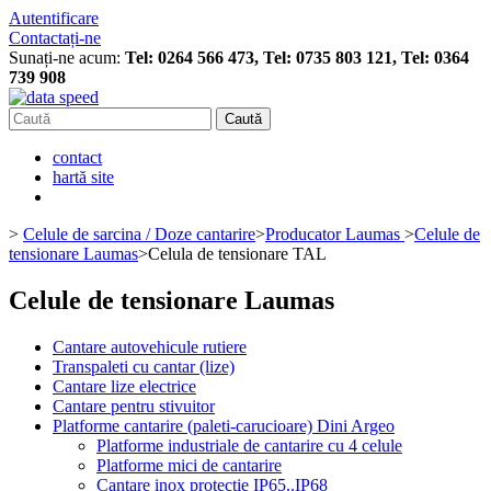
Autentificare
Contactați-ne
Sunați-ne acum:
Tel: 0264 566 473, Tel: 0735 803 121, Tel: 0364
739 908
Caută
contact
hartă site
>
Celule de sarcina / Doze cantarire
>
Producator Laumas
>
Celule de
tensionare Laumas
>
Celula de tensionare TAL
Celule de tensionare Laumas
Cantare autovehicule rutiere
Transpaleti cu cantar (lize)
Cantare lize electrice
Cantare pentru stivuitor
Platforme cantarire (paleti-carucioare) Dini Argeo
Platforme industriale de cantarire cu 4 celule
Platforme mici de cantarire
Cantare inox protectie IP65..IP68