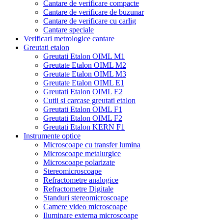
Cantare de verificare compacte
Cantare de verificare de buzunar
Cantare de verificare cu carlig
Cantare speciale
Verificari metrologice cantare
Greutati etalon
Greutati Etalon OIML M1
Greutate Etalon OIML M2
Greutate Etalon OIML M3
Greutate Etalon OIML E1
Greutati Etalon OIML E2
Cutii si carcase greutati etalon
Greutati Etalon OIML F1
Greutati Etalon OIML F2
Greutati Etalon KERN F1
Instrumente optice
Microscoape cu transfer lumina
Microscoape metalurgice
Microscoape polarizate
Stereomicroscoape
Refractometre analogice
Refractometre Digitale
Standuri stereomicroscoape
Camere video microscoape
Iluminare externa microscoape