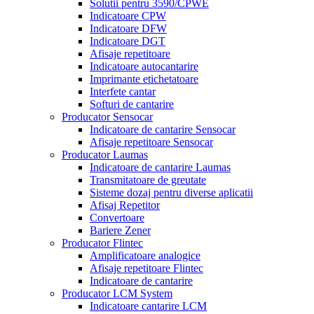
Solutii pentru 3590/CPWE
Indicatoare CPW
Indicatoare DFW
Indicatoare DGT
Afisaje repetitoare
Indicatoare autocantarire
Imprimante etichetatoare
Interfete cantar
Softuri de cantarire
Producator Sensocar
Indicatoare de cantarire Sensocar
Afisaje repetitoare Sensocar
Producator Laumas
Indicatoare de cantarire Laumas
Transmitatoare de greutate
Sisteme dozaj pentru diverse aplicatii
Afisaj Repetitor
Convertoare
Bariere Zener
Producator Flintec
Amplificatoare analogice
Afisaje repetitoare Flintec
Indicatoare de cantarire
Producator LCM System
Indicatoare cantarire LCM