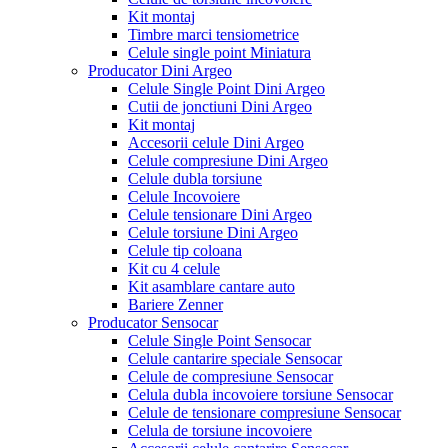
Kit montaj
Timbre marci tensiometrice
Celule single point Miniatura
Producator Dini Argeo
Celule Single Point Dini Argeo
Cutii de jonctiuni Dini Argeo
Kit montaj
Accesorii celule Dini Argeo
Celule compresiune Dini Argeo
Celule dubla torsiune
Celule Incovoiere
Celule tensionare Dini Argeo
Celule torsiune Dini Argeo
Celule tip coloana
Kit cu 4 celule
Kit asamblare cantare auto
Bariere Zenner
Producator Sensocar
Celule Single Point Sensocar
Celule cantarire speciale Sensocar
Celule de compresiune Sensocar
Celula dubla incovoiere torsiune Sensocar
Celule de tensionare compresiune Sensocar
Celula de torsiune incovoiere