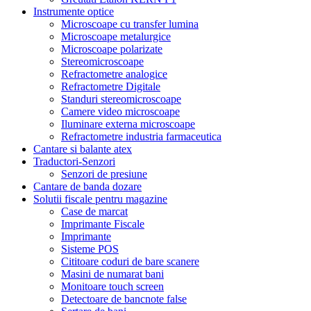
Instrumente optice
Microscoape cu transfer lumina
Microscoape metalurgice
Microscoape polarizate
Stereomicroscoape
Refractometre analogice
Refractometre Digitale
Standuri stereomicroscoape
Camere video microscoape
Iluminare externa microscoape
Refractometre industria farmaceutica
Cantare si balante atex
Traductori-Senzori
Senzori de presiune
Cantare de banda dozare
Solutii fiscale pentru magazine
Case de marcat
Imprimante Fiscale
Imprimante
Sisteme POS
Cititoare coduri de bare scanere
Masini de numarat bani
Monitoare touch screen
Detectoare de bancnote false