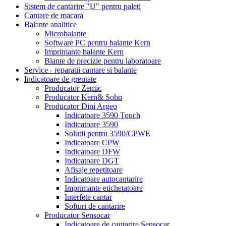
Sistem de cantarire "U" pentru paleti
Cantare de macara
Balante analitice
Microbalante
Software PC pentru balante Kern
Imprimante balante Kern
Blante de precizie pentru laboratoare
Service - reparatii cantare si balante
Indicatoare de greutate
Producator Zemic
Producator Kern& Sohn
Producator Dini Argeo
Indicatoare 3590 Touch
Indicatoare 3590
Solutii pentru 3590/CPWE
Indicatoare CPW
Indicatoare DFW
Indicatoare DGT
Afisaje repetitoare
Indicatoare autocantarire
Imprimante etichetatoare
Interfete cantar
Softuri de cantarire
Producator Sensocar
Indicatoare de cantarire Sensocar