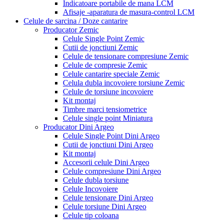
Indicatoare portabile de mana LCM
Afisaje -aparatura de masura-control LCM
Celule de sarcina / Doze cantarire
Producator Zemic
Celule Single Point Zemic
Cutii de jonctiuni Zemic
Celule de tensionare compresiune Zemic
Celule de compresie Zemic
Celule cantarire speciale Zemic
Celula dubla incovoiere torsiune Zemic
Celule de torsiune incovoiere
Kit montaj
Timbre marci tensiometrice
Celule single point Miniatura
Producator Dini Argeo
Celule Single Point Dini Argeo
Cutii de jonctiuni Dini Argeo
Kit montaj
Accesorii celule Dini Argeo
Celule compresiune Dini Argeo
Celule dubla torsiune
Celule Incovoiere
Celule tensionare Dini Argeo
Celule torsiune Dini Argeo
Celule tip coloana