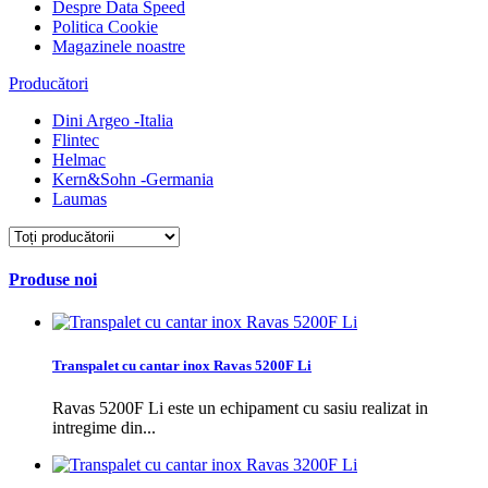
Despre Data Speed
Politica Cookie
Magazinele noastre
Producători
Dini Argeo -Italia
Flintec
Helmac
Kern&Sohn -Germania
Laumas
Produse noi
Transpalet cu cantar inox Ravas 5200F Li
Ravas 5200F Li este un echipament cu sasiu realizat in
intregime din...