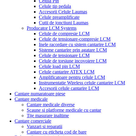
Celula Pin
Celule tip pedala
Accesorii Celule Laumas
Celule preamplificate
Cutii de jonctiuni Laumas
Producator LCM Systems
Celule de compresie LCM
Celule de tensionare-compresie LCM
Inele racordare cu sistem cantarire LCM
Sisteme cantarire prin agatare LCM
Celule de tensionare LCM
Celule de torsiune incovoiere LCM
Celule load pin LCM
Celule cantarire ATEX LCM
Amplificatoare pentru celule LCM
Instrumentatie Wireless celule cantarire LCM
Accesorii celule cantarire LCM
Cantare numaratoare piese
Cantare medicale
Cantare medicale diverse
Scaune si platforme medicale cu cantar
Tije masurare inaltime
Cantare comerciale
Vanzari si reparatii
Cantare cu eticheta cod de bare