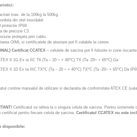
ristici:
citati max. de la 100kg la 500kg.
onibila din otel inoxidabil.
 protectie IP68.
a de precizie C3.
xiune protejata prin cablu.
tarea OIML si certificatele de atestare pot fi valabile la cerere.
NAL) Certificat CCATEX
– celulele de sarcina pot fi folosite in zone riscant
o
o
X II 1G Ex ia IIC T6 (Ta – 20 ÷ + 40
C) TX (Ta -20÷ + 65
C) Ga
o
o
o
o
X II 1D Ex ta IIIC TX
C (Ta – 20 ÷ + 40
C) TX
C (Ta -20÷ + 65
C) Da IP6
catul contine manualul de utilizare si declaratia de conformitate ATEX CE (vala
TANT!
Certificatul se refera la o singura celula de sarcina. Pentru sistemel
 certificat pentru fiecare celula de sarcina.
Certificatul CCATEX nu este inclu
 disponibile: