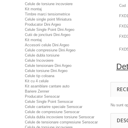
Celule de torsiune incovoiere
Cod
Kit montaj
Timbre marci tensiometrice
FXD
Celule single point Miniatura
Producator Dini Argeo
FXD
Celule Single Point Dini Argeo
Cutii de jonctiuni Dini Argeo
FXD
Kit montaj
Accesorii celule Dini Argeo
FXD
Celule compresiune Dini Argeo
Celule dubla torsiune
Celule Incovoiere
Det
Celule tensionare Dini Argeo
Celule torsiune Dini Argeo
Celule tip coloana
Kit cu 4 celule
Kit asamblare cantare auto
REC
Bariere Zenner
Producator Sensocar
Celule Single Point Sensocar
Nu sunt op
Celule cantarire speciale Sensocar
Celule de compresiune Sensocar
Celula dubla incovoiere torsiune Sensocar
DES
Celule de tensionare compresiune Sensocar
Celula de torsiune incovoiere