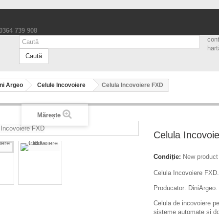
 0364 739 908
con
hart
Caută
ni Argeo
Celule Incovoiere
Celula Incovoiere FXD
Mărește
Celula Incovoi
Condiție:
New product
Celula Incovoiere FXD.
Producator: DiniArgeo.
Celula de incovoiere pe
sisteme automate si d