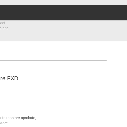
tact
ă site
ere FXD
ntru cantare aprobate,
ozare.