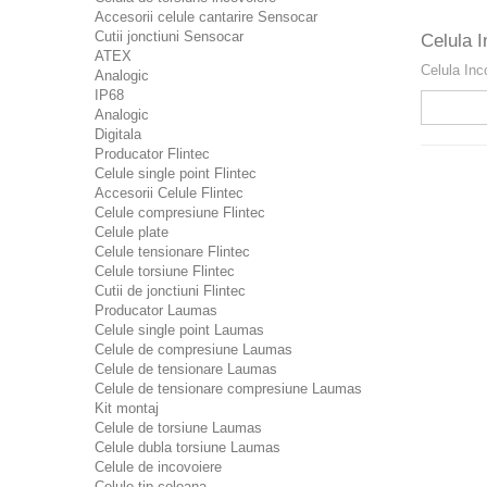
Accesorii celule cantarire Sensocar
Cutii jonctiuni Sensocar
Celula 
ATEX
Celula In
Analogic
IP68
Analogic
Digitala
Producator Flintec
Celule single point Flintec
Accesorii Celule Flintec
Celule compresiune Flintec
Celule plate
Celule tensionare Flintec
Celule torsiune Flintec
Cutii de jonctiuni Flintec
Producator Laumas
Celule single point Laumas
Celule de compresiune Laumas
Celule de tensionare Laumas
Celule de tensionare compresiune Laumas
Kit montaj
Celule de torsiune Laumas
Celule dubla torsiune Laumas
Celule de incovoiere
Celule tip coloana