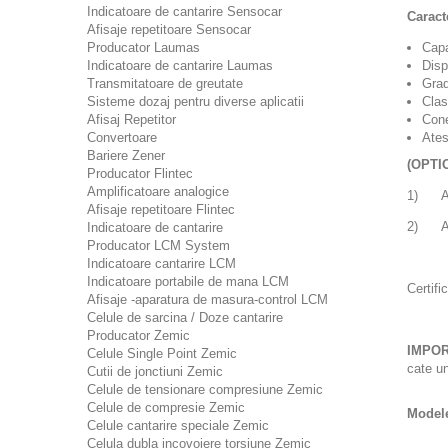
Indicatoare de cantarire Sensocar
Caracte
Afisaje repetitoare Sensocar
Producator Laumas
Capa
Indicatoare de cantarire Laumas
Disp
Transmitatoare de greutate
Grad
Sisteme dozaj pentru diverse aplicatii
Clas
Afisaj Repetitor
Cone
Convertoare
Ates
Bariere Zener
(OPTIO
Producator Flintec
Amplificatoare analogice
1) ATE
Afisaje repetitoare Flintec
2) ATE
Indicatoare de cantarire
Producator LCM System
Indicatoare cantarire LCM
Indicatoare portabile de mana LCM
Certifi
Afisaje -aparatura de masura-control LCM
Celule de sarcina / Doze cantarire
Producator Zemic
IMPOR
Celule Single Point Zemic
cate un
Cutii de jonctiuni Zemic
Celule de tensionare compresiune Zemic
Celule de compresie Zemic
Modele
Celule cantarire speciale Zemic
Celula dubla incovoiere torsiune Zemic