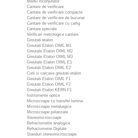
Mediu inconjurator
Cantare de verificare
Cantare de verificare compacte
Cantare de verificare de buzunar
Cantare de verificare cu carlig
Cantare speciale
Verificari metrologice cantare
Greutati etalon
Greutati Etalon OIML M1
Greutate Etalon OIML M2
Greutate Etalon OIML M3
Greutate Etalon OIML E1
Greutati Etalon OIML E2
Cutii si carcase greutati etalon
Greutati Etalon OIML F1
Greutati Etalon OIML F2
Greutati Etalon KERN F1
Instrumente optice
Microscoape cu transfer lumina
Microscoape metalurgice
Microscoape polarizate
Stereomicroscoape
Refractometre analogice
Refractometre Digitale
Standuri stereomicroscoape