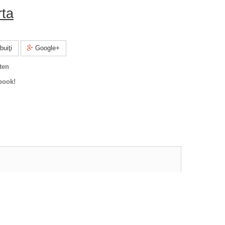
rta
buiţi
Google+
ten
book!