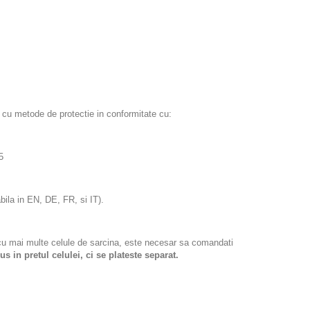
e cu metode de protectie in conformitate cu:
5
bila in EN, DE, FR, si IT).
e cu mai multe celule de sarcina, este necesar sa comandati
s in pretul celulei, ci se plateste separat.