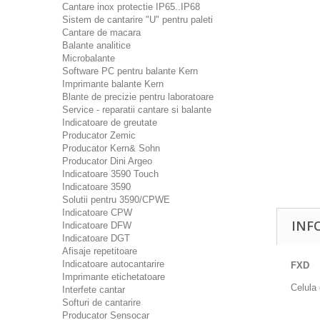
Cantare inox protectie IP65..IP68
Sistem de cantarire "U" pentru paleti
Cantare de macara
Balante analitice
Microbalante
Software PC pentru balante Kern
Imprimante balante Kern
Blante de precizie pentru laboratoare
Service - reparatii cantare si balante
Indicatoare de greutate
Producator Zemic
Producator Kern& Sohn
Producator Dini Argeo
Indicatoare 3590 Touch
Indicatoare 3590
Solutii pentru 3590/CPWE
Indicatoare CPW
INF
Indicatoare DFW
Indicatoare DGT
Afisaje repetitoare
Indicatoare autocantarire
FXD
Imprimante etichetatoare
Celula
Interfete cantar
Softuri de cantarire
Producator Sensocar