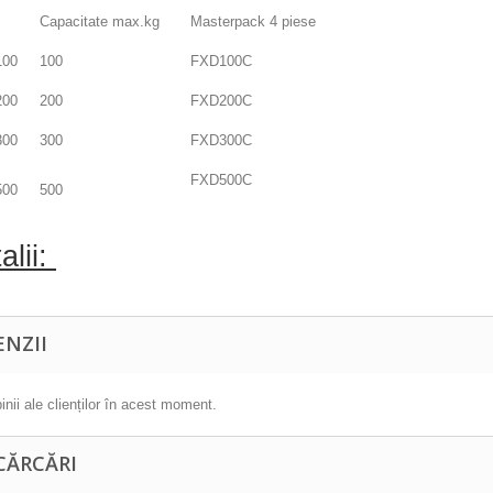
Capacitate max.kg
Masterpack 4 piese
100
100
FXD100C
200
200
FXD200C
300
300
FXD300C
FXD500C
500
500
alii:
ENZII
inii ale clienților în acest moment.
CĂRCĂRI