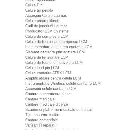
Celula Pin
Celule tip pedala
Accesorii Celule Laumas
Celule preamplificate
Cutii de jonctiuni Laumas
Producator LCM Systems
Celule de compresie LCM
Celule de tensionare-compresie LCM
Inele racordare cu sistem cantarire LCM
Sisteme cantarire prin agatare LCM
Celule de tensionare LCM
Celule de torsiune incovoiere LCM
Celule load pin LCM
Celule cantarire ATEX LCM
Amplificatoare pentru celule LCM
Instrumentatie Wireless celule cantarire LCM
Accesorii celule cantarire LCM
Cantare numaratoare piese
Cantare medicale
Cantare medicale diverse
Scaune si platforme medicale cu cantar
Tije masurare inaltime
Cantare comerciale
Vanzari si reparatii