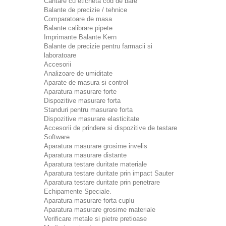
Cantare cu eticheta cod de bare
Balante de precizie / tehnice
Comparatoare de masa
Balante calibrare pipete
Imprimante Balante Kern
Balante de precizie pentru farmacii si
laboratoare
Accesorii
Analizoare de umiditate
Aparate de masura si control
Aparatura masurare forte
Dispozitive masurare forta
Standuri pentru masurare forta
Dispozitive masurare elasticitate
Accesorii de prindere si dispozitive de testare
Software
Aparatura masurare grosime invelis
Aparatura masurare distante
Aparatura testare duritate materiale
Aparatura testare duritate prin impact Sauter
Aparatura testare duritate prin penetrare
Echipamente Speciale.
Aparatura masurare forta cuplu
Aparatura masurare grosime materiale
Verificare metale si pietre pretioase