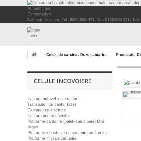
Autentificare
Contactați-ne
Sunați-ne acum:
Tel: 0264 566 473, Tel: 0735 803 121, Tel:
Celule de sarcina / Doze cantarire
Producator Di
CELULE INCOVOIERE
Cantare autovehicule rutiere
Transpaleti cu cantar (lize)
Cantare lize electrice
Cantare pentru stivuitor
Platforme cantarire (paleti-carucioare) Dini
Argeo
Platforme industriale de cantarire cu 4 celule
Platforme mici de cantarire