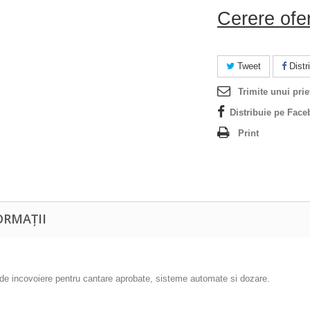
Cerere ofe
Tweet
Distri
Trimite unui prie
Distribuie pe Face
Print
ORMAȚII
 de incovoiere pentru cantare aprobate, sisteme automate si dozare.