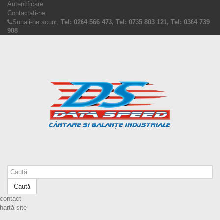
Autentificare
Contactați-ne
Sunați-ne acum:
Tel: 0264 566 473, Tel: 0735 803 121, Tel: 0364 739
908
Caută
contact
hartă site