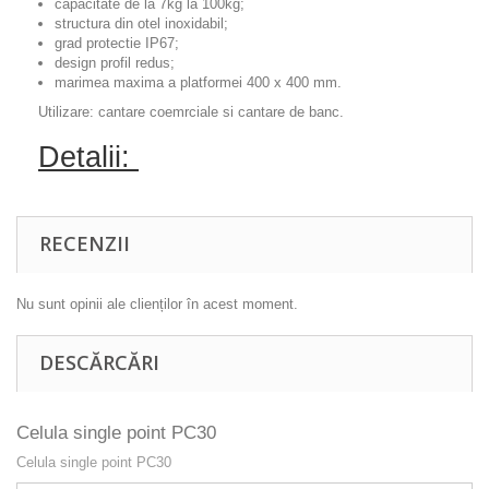
capacitate de la 7kg la 100kg;
structura din otel inoxidabil;
grad protectie IP67;
design profil redus;
marimea maxima a platformei 400 x 400 mm.
Utilizare: cantare coemrciale si cantare de banc.
Detalii:
RECENZII
Nu sunt opinii ale clienților în acest moment.
DESCĂRCĂRI
Celula single point PC30
Celula single point PC30