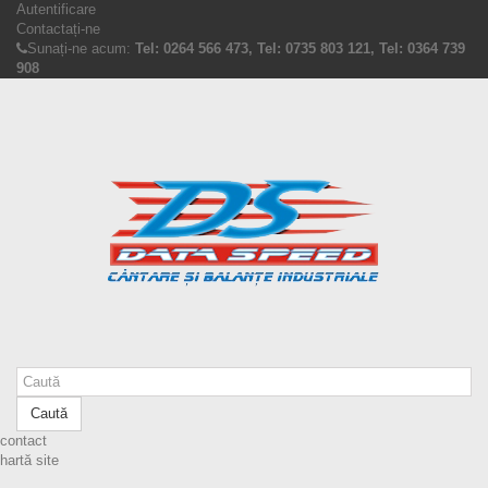
Autentificare
Contactați-ne
Sunați-ne acum:
Tel: 0264 566 473, Tel: 0735 803 121, Tel: 0364 739
908
Caută
contact
hartă site