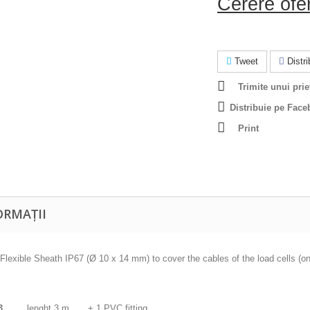
Cerere ofe
Tweet
Distrib
Trimite unui prie
Distribuie pe Face
Print
ORMAȚII
lexible Sheath IP67 (Ø 10 x 14 mm) to cover the cables of the load cells (onl
3
lenght 3 m
+ 1 PVC fitting