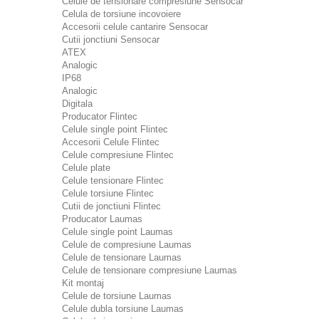
Celule de tensionare compresiune Sensocar
Celula de torsiune incovoiere
Accesorii celule cantarire Sensocar
Cutii jonctiuni Sensocar
ATEX
Analogic
IP68
Analogic
Digitala
Producator Flintec
Celule single point Flintec
Accesorii Celule Flintec
Celule compresiune Flintec
Celule plate
Celule tensionare Flintec
Celule torsiune Flintec
Cutii de jonctiuni Flintec
Producator Laumas
Celule single point Laumas
Celule de compresiune Laumas
Celule de tensionare Laumas
Celule de tensionare compresiune Laumas
Kit montaj
Celule de torsiune Laumas
Celule dubla torsiune Laumas