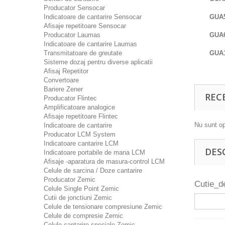
Producator Sensocar
Indicatoare de cantarire Sensocar
GUA
Afisaje repetitoare Sensocar
Producator Laumas
GUA
Indicatoare de cantarire Laumas
Transmitatoare de greutate
GUA
Sisteme dozaj pentru diverse aplicatii
Afisaj Repetitor
Convertoare
Bariere Zener
REC
Producator Flintec
Amplificatoare analogice
Afisaje repetitoare Flintec
Nu sunt op
Indicatoare de cantarire
Producator LCM System
Indicatoare cantarire LCM
DES
Indicatoare portabile de mana LCM
Afisaje -aparatura de masura-control LCM
Celule de sarcina / Doze cantarire
Producator Zemic
Cutie_d
Celule Single Point Zemic
Cutii de jonctiuni Zemic
Celule de tensionare compresiune Zemic
Celule de compresie Zemic
Celule cantarire speciale Zemic