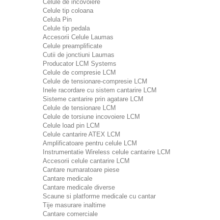
Celule de incovoiere
Celule tip coloana
Celula Pin
Celule tip pedala
Accesorii Celule Laumas
Celule preamplificate
Cutii de jonctiuni Laumas
Producator LCM Systems
Celule de compresie LCM
Celule de tensionare-compresie LCM
Inele racordare cu sistem cantarire LCM
Sisteme cantarire prin agatare LCM
Celule de tensionare LCM
Celule de torsiune incovoiere LCM
Celule load pin LCM
Celule cantarire ATEX LCM
Amplificatoare pentru celule LCM
Instrumentatie Wireless celule cantarire LCM
Accesorii celule cantarire LCM
Cantare numaratoare piese
Cantare medicale
Cantare medicale diverse
Scaune si platforme medicale cu cantar
Tije masurare inaltime
Cantare comerciale