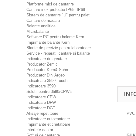
Platforme mici de cantarire
Cantare inox protectie IP65..IP68
Sistem de cantarire "U" pentru paleti
Cantare de macara
Balante analitice
Microbalante
Software PC pentru balante Kern
Imprimante balante Kern
Blante de precizie pentru laboratoare
Service - reparatii cantare si balante
Indicatoare de greutate
Producator Zemic
Producator Kern& Sohn
Producator Dini Argeo
Indicatoare 3590 Touch
Indicatoare 3590
Solutii pentru 3590/CPWE
INF
Indicatoare CPW
Indicatoare DFW
Indicatoare DGT
Afisaje repetitoare
PVC F
Indicatoare autocantarire
Imprimante etichetatoare
Interfete cantar
Softuri de cantarire
GUA