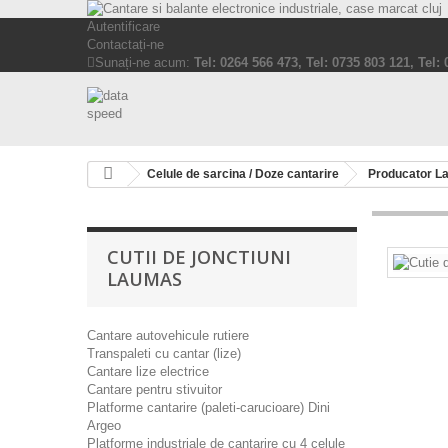
Autentificare
Contactați-ne
Sunați-ne acum:
Tel: 0264 566 473, Tel: 0735 803 121, Tel:
Celule de sarcina / Doze cantarire
Producator L
CUTII DE JONCTIUNI
LAUMAS
Cantare autovehicule rutiere
Transpaleti cu cantar (lize)
Cantare lize electrice
Cantare pentru stivuitor
Platforme cantarire (paleti-carucioare) Dini
Argeo
Platforme industriale de cantarire cu 4 celule