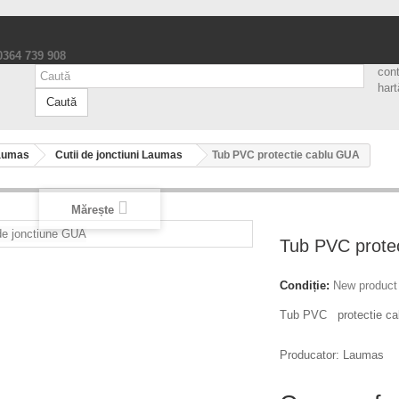
 0364 739 908
con
hart
Caută
aumas
Cutii de jonctiuni Laumas
Tub PVC protectie cablu GUA
Mărește
Tub PVC prote
Condiție:
New product
Tub PVC protectie c
Producator: Laumas