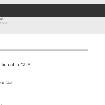
tact
ă site
ctie cablu GUA
ablu GUA