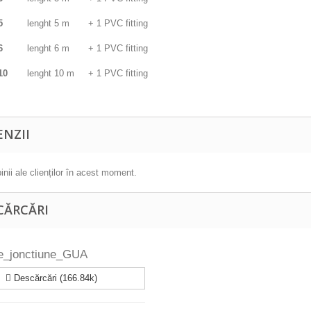
5
lenght 5 m
+ 1 PVC fitting
6
lenght 6 m
+ 1 PVC fitting
10
lenght 10 m
+ 1 PVC fitting
ENZII
inii ale clienților în acest moment.
CĂRCĂRI
e_jonctiune_GUA
Descărcări (166.84k)