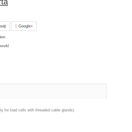
rta
uiţi
Google+
ten
book!
y for load cells with threaded cable glands).