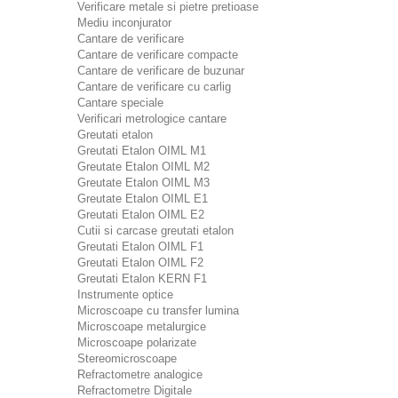
Verificare metale si pietre pretioase
Mediu inconjurator
Cantare de verificare
Cantare de verificare compacte
Cantare de verificare de buzunar
Cantare de verificare cu carlig
Cantare speciale
Verificari metrologice cantare
Greutati etalon
Greutati Etalon OIML M1
Greutate Etalon OIML M2
Greutate Etalon OIML M3
Greutate Etalon OIML E1
Greutati Etalon OIML E2
Cutii si carcase greutati etalon
Greutati Etalon OIML F1
Greutati Etalon OIML F2
Greutati Etalon KERN F1
Instrumente optice
Microscoape cu transfer lumina
Microscoape metalurgice
Microscoape polarizate
Stereomicroscoape
Refractometre analogice
Refractometre Digitale