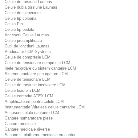
Celule de torsiune Laumas
Celule dubla torsiune Laumas
Celule de incovoiere
Celule tip coloana
Celula Pin
Celule tip pedala
Accesorii Celule Laumas
Celule preamplificate
Cutii de jonctiuni Laumas
Producator LCM Systems
Celule de compresie LCM
Celule de tensionare-compresie LCM
Inele racordare cu sistem cantarire LCM
Sisteme cantarire prin agatare LCM
Celule de tensionare LCM
Celule de torsiune incovoiere LCM
Celule load pin LCM
Celule cantarire ATEX LCM
Amplificatoare pentru celule LCM
Instrumentatie Wireless celule cantarire LCM
Accesorii celule cantarire LCM
Cantare numaratoare piese
Cantare medicale
Cantare medicale diverse
Scaune si platforme medicale cu cantar