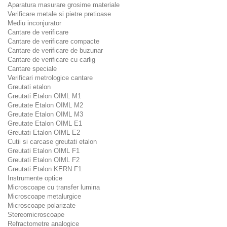
Aparatura masurare grosime materiale
Verificare metale si pietre pretioase
Mediu inconjurator
Cantare de verificare
Cantare de verificare compacte
Cantare de verificare de buzunar
Cantare de verificare cu carlig
Cantare speciale
Verificari metrologice cantare
Greutati etalon
Greutati Etalon OIML M1
Greutate Etalon OIML M2
Greutate Etalon OIML M3
Greutate Etalon OIML E1
Greutati Etalon OIML E2
Cutii si carcase greutati etalon
Greutati Etalon OIML F1
Greutati Etalon OIML F2
Greutati Etalon KERN F1
Instrumente optice
Microscoape cu transfer lumina
Microscoape metalurgice
Microscoape polarizate
Stereomicroscoape
Refractometre analogice