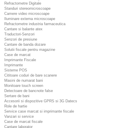
Refractometre Digitale
Standuri stereomicroscoape
Camere video microscoape
Iluminare externa microscoape
Refractometre industria farmaceutica
Cantare si balante atex
Traductori-Senzori
Senzori de presiune
Cantare de banda dozare
Solutii fiscale pentru magazine
Case de marcat
Imprimante Fiscale
Imprimante
Sisteme POS
Cititoare coduri de bare scanere
Masini de numarat bani
Monitoare touch screen
Detectoare de bancnote false
Sertare de bani
Accesorii si dispozitive GPRS si 3G Datecs
Role de hartie
Service case marcat si imprimante fiscale
Vanzari si service
Case de marcat fiscale
Cantare laborator