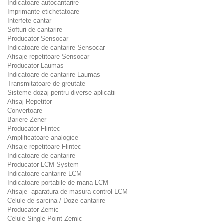
Indicatoare autocantarire
Imprimante etichetatoare
Interfete cantar
Softuri de cantarire
Producator Sensocar
Indicatoare de cantarire Sensocar
Afisaje repetitoare Sensocar
Producator Laumas
Indicatoare de cantarire Laumas
Transmitatoare de greutate
Sisteme dozaj pentru diverse aplicatii
Afisaj Repetitor
Convertoare
Bariere Zener
Producator Flintec
Amplificatoare analogice
Afisaje repetitoare Flintec
Indicatoare de cantarire
Producator LCM System
Indicatoare cantarire LCM
Indicatoare portabile de mana LCM
Afisaje -aparatura de masura-control LCM
Celule de sarcina / Doze cantarire
Producator Zemic
Celule Single Point Zemic