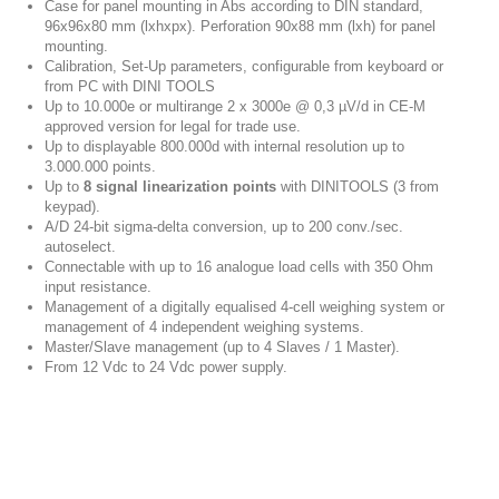
Case for panel mounting in Abs according to DIN standard,
96x96x80 mm (lxhxpx). Perforation 90x88 mm (lxh) for panel
mounting.
Calibration, Set-Up parameters, configurable from keyboard or
from PC with DINI TOOLS
Up to 10.000e or multirange 2 x 3000e @ 0,3 µV/d in CE-M
approved version for legal for trade use.
Up to displayable 800.000d with internal resolution up to
3.000.000 points.
Up to
8 signal linearization points
with DINITOOLS (3 from
keypad).
A/D 24-bit sigma-delta conversion, up to 200 conv./sec.
autoselect.
Connectable with up to 16 analogue load cells with 350 Ohm
input resistance.
Management of a digitally equalised 4-cell weighing system or
management of 4 independent weighing systems.
Master/Slave management (up to 4 Slaves / 1 Master).
From 12 Vdc to 24 Vdc power supply.