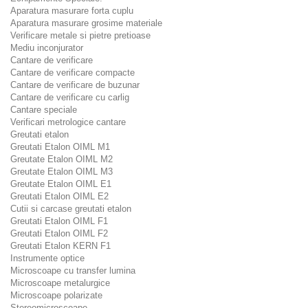
Aparatura masurare forta cuplu
Aparatura masurare grosime materiale
Verificare metale si pietre pretioase
Mediu inconjurator
Cantare de verificare
Cantare de verificare compacte
Cantare de verificare de buzunar
Cantare de verificare cu carlig
Cantare speciale
Verificari metrologice cantare
Greutati etalon
Greutati Etalon OIML M1
Greutate Etalon OIML M2
Greutate Etalon OIML M3
Greutate Etalon OIML E1
Greutati Etalon OIML E2
Cutii si carcase greutati etalon
Greutati Etalon OIML F1
Greutati Etalon OIML F2
Greutati Etalon KERN F1
Instrumente optice
Microscoape cu transfer lumina
Microscoape metalurgice
Microscoape polarizate
Stereomicroscoape