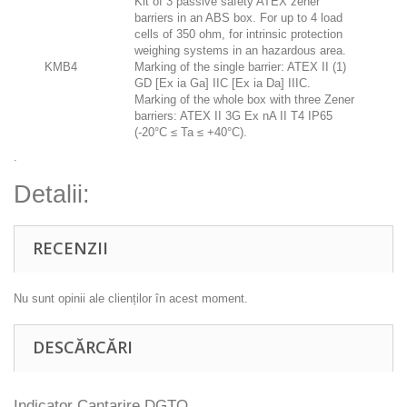
Kit of 3 passive safety ATEX zener
barriers in an ABS box. For up to 4 load
cells of 350 ohm, for intrinsic protection
weighing systems in an hazardous area.
KMB4
Marking of the single barrier: ATEX II (1)
GD [Ex ia Ga] IIC [Ex ia Da] IIIC.
Marking of the whole box with three Zener
barriers: ATEX II 3G Ex nA II T4 IP65
(-20°C ≤ Ta ≤ +40°C).
.
Detalii:
RECENZII
Nu sunt opinii ale clienților în acest moment.
DESCĂRCĂRI
Indicator Cantarire DGTQ