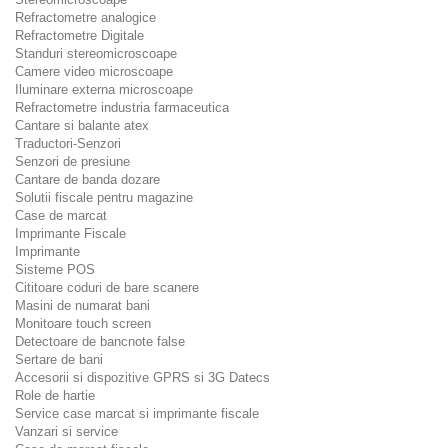
Refractometre analogice
Refractometre Digitale
Standuri stereomicroscoape
Camere video microscoape
Iluminare externa microscoape
Refractometre industria farmaceutica
Cantare si balante atex
Traductori-Senzori
Senzori de presiune
Cantare de banda dozare
Solutii fiscale pentru magazine
Case de marcat
Imprimante Fiscale
Imprimante
Sisteme POS
Cititoare coduri de bare scanere
Masini de numarat bani
Monitoare touch screen
Detectoare de bancnote false
Sertare de bani
Accesorii si dispozitive GPRS si 3G Datecs
Role de hartie
Service case marcat si imprimante fiscale
Vanzari si service