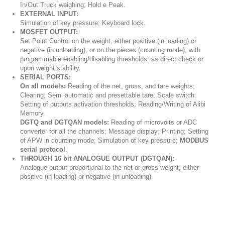
In/Out Truck weighing; Hold e Peak.
EXTERNAL INPUT:
Simulation of key pressure; Keyboard lock.
MOSFET OUTPUT:
Set Point Control on the weight, either positive (in loading) or
negative (in unloading), or on the pieces (counting mode), with
programmable enabling/disabling thresholds, as direct check or
upon weight stability.
SERIAL PORTS:
On all models:
Reading of the net, gross, and tare weights;
Clearing; Semi automatic and presettable tare; Scale switch;
Setting of outputs activation thresholds; Reading/Writing of Alibi
Memory.
DGTQ and DGTQAN models:
Reading of microvolts or ADC
converter for all the channels; Message display; Printing; Setting
of APW in counting mode; Simulation of key pressure;
MODBUS
serial protocol
.
THROUGH 16 bit ANALOGUE OUTPUT (DGTQAN):
Analogue output proportional to the net or gross weight, either
positive (in loading) or negative (in unloading).