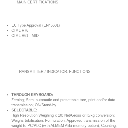
MAIN CERTIFICATIONS
EC Type Approval (EN45501)
OIML R76
OIML R61 - MID
TRANSMITTER / INDICATOR: FUNCTIONS
THROUGH KEYBOARD:
Zeroing; Semi automatic and presettable tare, print and/or data
transmission; ON/Stand-by.
SELECTABLE:
High Resolution Weighing x 10; Net/Gross or lb/kg conversion;
Weighs totalisation; Formulation; Approved transmission of the
weight to PC/PLC (with ALMEM Alibi memory option); Counting;