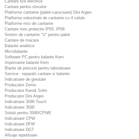
Cantare lize electrice
Cantare pentru stivuitor
Platforme cantarire (paleti-carucioare) Dini Argeo
Platforme industriale de cantarire cu 4 celule
Platforme mici de cantarire
Cantare inox protectie IP65..IP68
Sistem de cantarire "U" pentru paleti
Cantare de macara
Balante analitice
Microbalante
Software PC pentru balante Kern
Imprimante balante Kern
Blante de precizie pentru laboratoare
Service - reparatii cantare si balante
Indicatoare de greutate
Producator Zemic
Producator Kern& Sohn
Producator Dini Argeo
Indicatoare 3590 Touch
Indicatoare 3590
Solutii pentru 3590/CPWE
Indicatoare CPW
Indicatoare DFW
Indicatoare DGT
Afisaje repetitoare