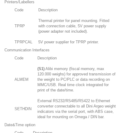
Printers/Labellers
Code
Description
Thermal printer for panel mounting. Fitted
TPRP
with connection cable, 5V power supply
(power adapter not included).
TPRPCAL
5V power supplier for TPRP printer.
Communication Interfaces
Code
Description
(S1)
Alibi memory (fiscal memory, max
120.000 weighs) for approved transmission of
ALMEM
the weight to PC/PLC or data recording on
MMC/USB. Real time clock integrated for
print of the date/time.
External RS232/RS485/RS422 to Ethernet
converter connectable to all Dini Argeo weight
SETHDIN
indicators via the serial port, with ABS case,
ideal for mounting on Omega / DIN bar.
Date&Time option
Code
Description