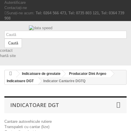
Autentificare
Contactați-ne
Sunați-ne acum:
Tel: 0264 566 473, Tel: 0735 803 121, Tel: 0364 739
908
Caută
contact
hartă site
Indicatoare de greutate
Producator Dini Argeo
Indicatoare DGT
Indicator Cantarire DGTQ
INDICATOARE DGT
Cantare autovehicule rutiere
Transpaleti cu cantar (lize)