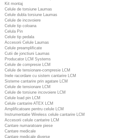
Kit montaj
Celule de torsiune Laumas
Celule dubla torsiune Laumas
Celule de incovoiere
Celule tip coloana
Celula Pin
Celule tip pedala
Accesorii Celule Laumas
Celule preamplificate
Cutii de jonctiuni Laumas
Producator LCM Systems
Celule de compresie LCM
Celule de tensionare-compresie LCM
Inele racordare cu sistem cantarire LCM
Sisteme cantarire prin agatare LCM
Celule de tensionare LCM
Celule de torsiune incovoiere LCM
Celule load pin LCM
Celule cantarire ATEX LCM
Amplificatoare pentru celule LCM
Instrumentatie Wireless celule cantarire LCM
Accesorii celule cantarire LCM
Cantare numaratoare piese
Cantare medicale
Cantare medicale diverse