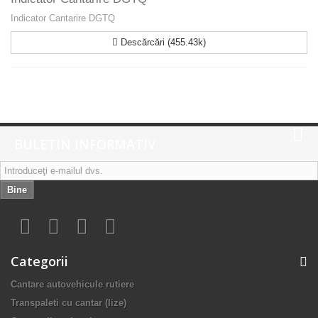
Indicator Cantarire DGTQ
Descărcări (455.43k)
BULETIN INFORMATIV
Bine
Categorii
Cantare autovehicule rutiere
Transpaleti cu cantar (lize)