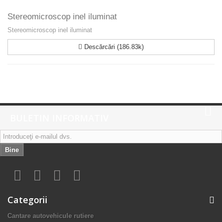
Stereomicroscop inel iluminat
Stereomicroscop inel iluminat
Descărcări (186.83k)
BULETIN INFORMATIV
Bine
Categorii
Cantare autovehicule rutiere