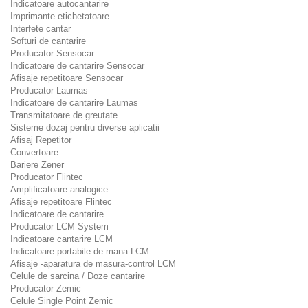
Indicatoare autocantarire
Imprimante etichetatoare
Interfete cantar
Softuri de cantarire
Producator Sensocar
Indicatoare de cantarire Sensocar
Afisaje repetitoare Sensocar
Producator Laumas
Indicatoare de cantarire Laumas
Transmitatoare de greutate
Sisteme dozaj pentru diverse aplicatii
Afisaj Repetitor
Convertoare
Bariere Zener
Producator Flintec
Amplificatoare analogice
Afisaje repetitoare Flintec
Indicatoare de cantarire
Producator LCM System
Indicatoare cantarire LCM
Indicatoare portabile de mana LCM
Afisaje -aparatura de masura-control LCM
Celule de sarcina / Doze cantarire
Producator Zemic
Celule Single Point Zemic