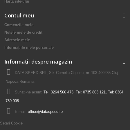
Harta site-ului
Contul meu
Comenzile mele
Notele mele de credit
Adresele mele
Informaţiile mele personale
Informații despre magazin
DATA SPEED SRL, Str. Corneliu Coposu, nr. 103 400235 Cluj
Napoca Romania
Sunați-ne acum:
Tel: 0264 566 473, Tel: 0735 803 121, Tel: 0364
739 908
E-mail:
office@dataspeed.ro
Setari Cookie