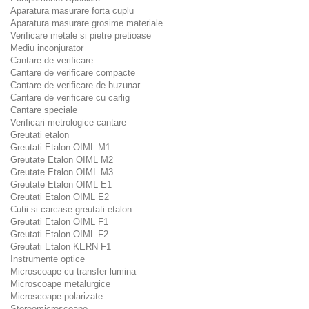
Aparatura masurare forta cuplu
Aparatura masurare grosime materiale
Verificare metale si pietre pretioase
Mediu inconjurator
Cantare de verificare
Cantare de verificare compacte
Cantare de verificare de buzunar
Cantare de verificare cu carlig
Cantare speciale
Verificari metrologice cantare
Greutati etalon
Greutati Etalon OIML M1
Greutate Etalon OIML M2
Greutate Etalon OIML M3
Greutate Etalon OIML E1
Greutati Etalon OIML E2
Cutii si carcase greutati etalon
Greutati Etalon OIML F1
Greutati Etalon OIML F2
Greutati Etalon KERN F1
Instrumente optice
Microscoape cu transfer lumina
Microscoape metalurgice
Microscoape polarizate
Stereomicroscoape