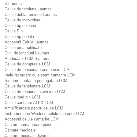
Kit montaj
Celule de torsiune Laumas
Celule dubla torsiune Laumas
Celule de incovoiere
Celule tip coloana
Celula Pin
Celule tip pedala
Accesorii Celule Laumas
Celule preamplificate
Cutii de jonctiuni Laumas
Producator LCM Systems
Celule de compresie LCM
Celule de tensionare-compresie LCM
Inele racordare cu sistem cantarire LCM
Sisteme cantarire prin agatare LCM
Celule de tensionare LCM
Celule de torsiune incovoiere LCM
Celule load pin LCM
Celule cantarire ATEX LCM
Amplificatoare pentru celule LCM
Instrumentatie Wireless celule cantarire LCM
Accesorii celule cantarire LCM
Cantare numaratoare piese
Cantare medicale
Cantare medicale diverse