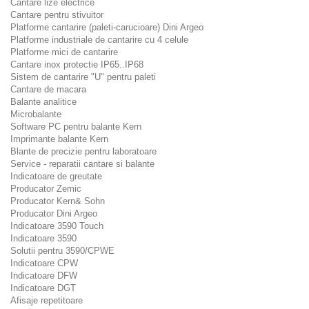
Cantare lize electrice
Cantare pentru stivuitor
Platforme cantarire (paleti-carucioare) Dini Argeo
Platforme industriale de cantarire cu 4 celule
Platforme mici de cantarire
Cantare inox protectie IP65..IP68
Sistem de cantarire "U" pentru paleti
Cantare de macara
Balante analitice
Microbalante
Software PC pentru balante Kern
Imprimante balante Kern
Blante de precizie pentru laboratoare
Service - reparatii cantare si balante
Indicatoare de greutate
Producator Zemic
Producator Kern& Sohn
Producator Dini Argeo
Indicatoare 3590 Touch
Indicatoare 3590
Solutii pentru 3590/CPWE
Indicatoare CPW
Indicatoare DFW
Indicatoare DGT
Afisaje repetitoare