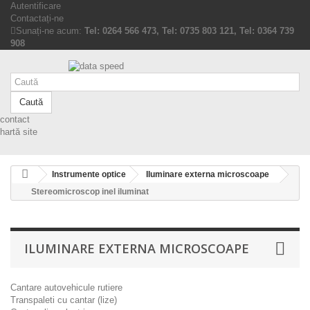
Autentificare
Contactați-ne
Sunați-ne acum:
Tel: 0264 566 473, Tel: 0735 803 121, Tel: 0364 739
908
Caută
contact
hartă site
Instrumente optice
Iluminare externa microscoape
Stereomicroscop inel iluminat
ILUMINARE EXTERNA MICROSCOAPE
Cantare autovehicule rutiere
Transpaleti cu cantar (lize)