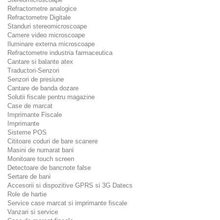
Refractometre analogice
Refractometre Digitale
Standuri stereomicroscoape
Camere video microscoape
Iluminare externa microscoape
Refractometre industria farmaceutica
Cantare si balante atex
Traductori-Senzori
Senzori de presiune
Cantare de banda dozare
Solutii fiscale pentru magazine
Case de marcat
Imprimante Fiscale
Imprimante
Sisteme POS
Cititoare coduri de bare scanere
Masini de numarat bani
Monitoare touch screen
Detectoare de bancnote false
Sertare de bani
Accesorii si dispozitive GPRS si 3G Datecs
Role de hartie
Service case marcat si imprimante fiscale
Vanzari si service