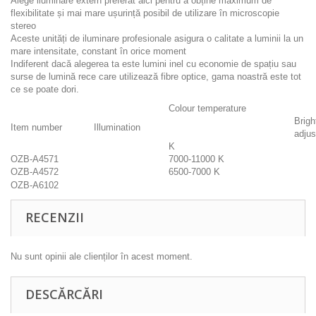
Alege iluminare extern preferat aici pentru a obține maximum de
flexibilitate și mai mare ușurință posibil de utilizare în microscopie
stereo
Aceste unități de iluminare profesionale asigura o calitate a luminii la un
mare intensitate, constant în orice moment
Indiferent dacă alegerea ta este lumini inel cu economie de spațiu sau
surse de lumină rece care utilizează fibre optice, gama noastră este tot
ce se poate dori.
Colour temperature
Brigh
Item number
Illumination
adjus
K
OZB-A4571
7000-11000 K
1
OZB-A4572
6500-7000 K
1
OZB-A6102
0
RECENZII
Nu sunt opinii ale clienților în acest moment.
DESCĂRCĂRI