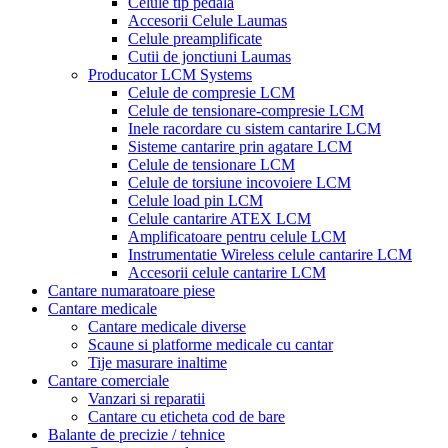
Celule tip pedala
Accesorii Celule Laumas
Celule preamplificate
Cutii de jonctiuni Laumas
Producator LCM Systems
Celule de compresie LCM
Celule de tensionare-compresie LCM
Inele racordare cu sistem cantarire LCM
Sisteme cantarire prin agatare LCM
Celule de tensionare LCM
Celule de torsiune incovoiere LCM
Celule load pin LCM
Celule cantarire ATEX LCM
Amplificatoare pentru celule LCM
Instrumentatie Wireless celule cantarire LCM
Accesorii celule cantarire LCM
Cantare numaratoare piese
Cantare medicale
Cantare medicale diverse
Scaune si platforme medicale cu cantar
Tije masurare inaltime
Cantare comerciale
Vanzari si reparatii
Cantare cu eticheta cod de bare
Balante de precizie / tehnice