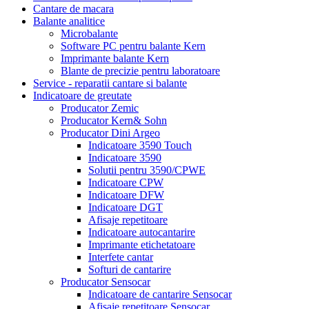
Cantare de macara
Balante analitice
Microbalante
Software PC pentru balante Kern
Imprimante balante Kern
Blante de precizie pentru laboratoare
Service - reparatii cantare si balante
Indicatoare de greutate
Producator Zemic
Producator Kern& Sohn
Producator Dini Argeo
Indicatoare 3590 Touch
Indicatoare 3590
Solutii pentru 3590/CPWE
Indicatoare CPW
Indicatoare DFW
Indicatoare DGT
Afisaje repetitoare
Indicatoare autocantarire
Imprimante etichetatoare
Interfete cantar
Softuri de cantarire
Producator Sensocar
Indicatoare de cantarire Sensocar
Afisaje repetitoare Sensocar