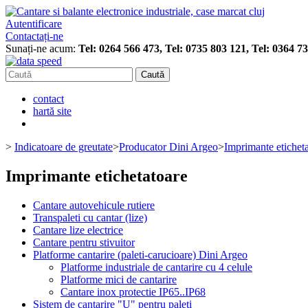
Autentificare
Contactați-ne
Sunați-ne acum:
Tel: 0264 566 473, Tel: 0735 803 121, Tel: 0364 7
Caută
contact
hartă site
>
Indicatoare de greutate
>
Producator Dini Argeo
>
Imprimante etichet
Imprimante etichetatoare
Cantare autovehicule rutiere
Transpaleti cu cantar (lize)
Cantare lize electrice
Cantare pentru stivuitor
Platforme cantarire (paleti-carucioare) Dini Argeo
Platforme industriale de cantarire cu 4 celule
Platforme mici de cantarire
Cantare inox protectie IP65..IP68
Sistem de cantarire "U" pentru paleti