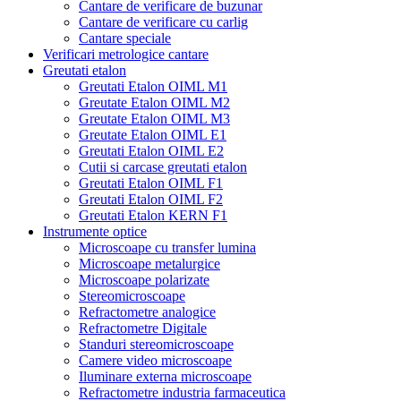
Cantare de verificare de buzunar
Cantare de verificare cu carlig
Cantare speciale
Verificari metrologice cantare
Greutati etalon
Greutati Etalon OIML M1
Greutate Etalon OIML M2
Greutate Etalon OIML M3
Greutate Etalon OIML E1
Greutati Etalon OIML E2
Cutii si carcase greutati etalon
Greutati Etalon OIML F1
Greutati Etalon OIML F2
Greutati Etalon KERN F1
Instrumente optice
Microscoape cu transfer lumina
Microscoape metalurgice
Microscoape polarizate
Stereomicroscoape
Refractometre analogice
Refractometre Digitale
Standuri stereomicroscoape
Camere video microscoape
Iluminare externa microscoape
Refractometre industria farmaceutica