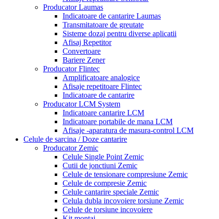
Producator Laumas
Indicatoare de cantarire Laumas
Transmitatoare de greutate
Sisteme dozaj pentru diverse aplicatii
Afisaj Repetitor
Convertoare
Bariere Zener
Producator Flintec
Amplificatoare analogice
Afisaje repetitoare Flintec
Indicatoare de cantarire
Producator LCM System
Indicatoare cantarire LCM
Indicatoare portabile de mana LCM
Afisaje -aparatura de masura-control LCM
Celule de sarcina / Doze cantarire
Producator Zemic
Celule Single Point Zemic
Cutii de jonctiuni Zemic
Celule de tensionare compresiune Zemic
Celule de compresie Zemic
Celule cantarire speciale Zemic
Celula dubla incovoiere torsiune Zemic
Celule de torsiune incovoiere
Kit montaj