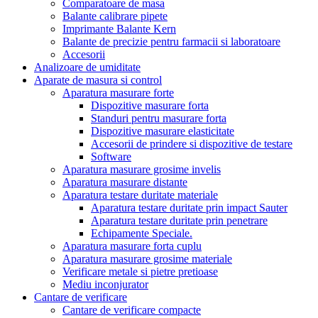
Comparatoare de masa
Balante calibrare pipete
Imprimante Balante Kern
Balante de precizie pentru farmacii si laboratoare
Accesorii
Analizoare de umiditate
Aparate de masura si control
Aparatura masurare forte
Dispozitive masurare forta
Standuri pentru masurare forta
Dispozitive masurare elasticitate
Accesorii de prindere si dispozitive de testare
Software
Aparatura masurare grosime invelis
Aparatura masurare distante
Aparatura testare duritate materiale
Aparatura testare duritate prin impact Sauter
Aparatura testare duritate prin penetrare
Echipamente Speciale.
Aparatura masurare forta cuplu
Aparatura masurare grosime materiale
Verificare metale si pietre pretioase
Mediu inconjurator
Cantare de verificare
Cantare de verificare compacte