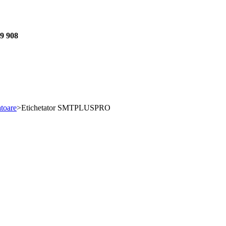
39 908
atoare
>
Etichetator SMTPLUSPRO