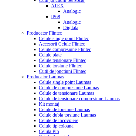
Cutii jonctiuni Sensocar
ATEX
Analogic
IP68
Analogic
Digitala
Producator Flintec
Celule single point Flintec
Accesorii Celule Flintec
Celule compresiune Flintec
Celule plate
Celule tensionare Flintec
Celule torsiune Flintec
Cutii de jonctiuni Flintec
Producator Laumas
Celule single point Laumas
Celule de compresiune Laumas
Celule de tensionare Laumas
Celule de tensionare compresiune Laumas
Kit montaj
Celule de torsiune Laumas
Celule dubla torsiune Laumas
Celule de incovoiere
Celule tip coloana
Celula Pin