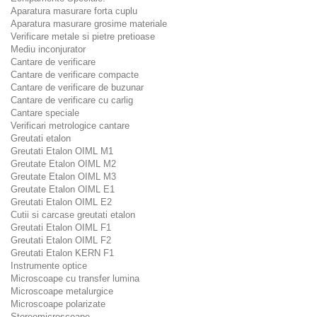
Aparatura masurare forta cuplu
Aparatura masurare grosime materiale
Verificare metale si pietre pretioase
Mediu inconjurator
Cantare de verificare
Cantare de verificare compacte
Cantare de verificare de buzunar
Cantare de verificare cu carlig
Cantare speciale
Verificari metrologice cantare
Greutati etalon
Greutati Etalon OIML M1
Greutate Etalon OIML M2
Greutate Etalon OIML M3
Greutate Etalon OIML E1
Greutati Etalon OIML E2
Cutii si carcase greutati etalon
Greutati Etalon OIML F1
Greutati Etalon OIML F2
Greutati Etalon KERN F1
Instrumente optice
Microscoape cu transfer lumina
Microscoape metalurgice
Microscoape polarizate
Stereomicroscoape