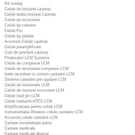
Kit montaj
Celule de torsiune Laumas
Celule dubla torsiune Laumas
Celule de incovoiere
Celule tip coloana
Celula Pin
Celule tip pedala
Accesorii Celule Laumas
Celule preamplificate
Cutii de jonctiuni Laumas
Producator LCM Systems
Celule de compresie LCM
Celule de tensionare-compresie LCM
Inele racordare cu sistem cantarire LCM
Sisteme cantarire prin agatare LCM
Celule de tensionare LCM
Celule de torsiune incovoiere LCM
Celule load pin LCM
Celule cantarire ATEX LCM
Amplificatoare pentru celule LCM
Instrumentatie Wireless celule cantarire LCM
Accesorii celule cantarire LCM
Cantare numaratoare piese
Cantare medicale
Cantare medicale diverse