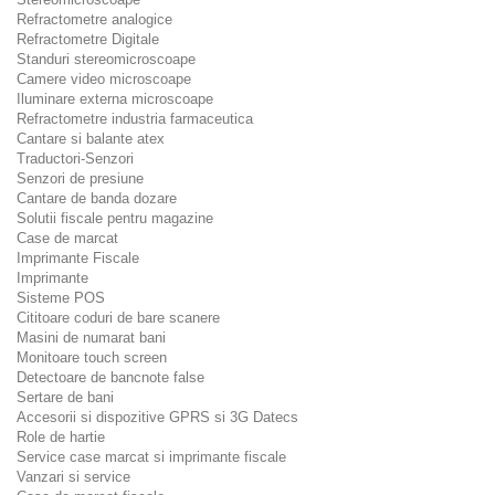
Refractometre analogice
Refractometre Digitale
Standuri stereomicroscoape
Camere video microscoape
Iluminare externa microscoape
Refractometre industria farmaceutica
Cantare si balante atex
Traductori-Senzori
Senzori de presiune
Cantare de banda dozare
Solutii fiscale pentru magazine
Case de marcat
Imprimante Fiscale
Imprimante
Sisteme POS
Cititoare coduri de bare scanere
Masini de numarat bani
Monitoare touch screen
Detectoare de bancnote false
Sertare de bani
Accesorii si dispozitive GPRS si 3G Datecs
Role de hartie
Service case marcat si imprimante fiscale
Vanzari si service