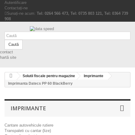
Autentificare
Contactați-ne
Sunați-ne acum:
Tel: 0264 566 473, Tel: 0735 803 121, Tel: 0364 739
908
Caută
contact
hartă site
Solutii fiscale pentru magazine
Imprimante
Imprimanta Datecs PP 60 BlackBerry
IMPRIMANTE
Cantare autovehicule rutiere
Transpaleti cu cantar (lize)