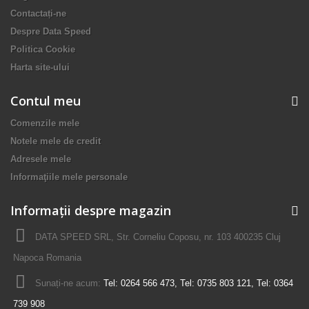
Contactați-ne
Despre Data Speed
Politica Cookie
Harta site-ului
Contul meu
Comenzile mele
Notele mele de credit
Adresele mele
Informaţiile mele personale
Informații despre magazin
DATA SPEED SRL, Str. Corneliu Coposu, nr. 103 400235 Cluj
Napoca Romania
Sunați-ne acum:
Tel: 0264 566 473, Tel: 0735 803 121, Tel: 0364
739 908