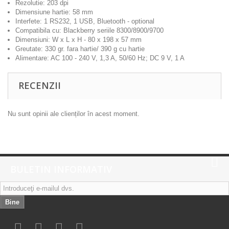
Rezolutie: 203 dpi
Dimensiune hartie: 58 mm
Interfete: 1 RS232, 1 USB, Bluetooth - optional
Compatibila cu: Blackberry seriile 8300/8900/9700
Dimensiuni: W x L x H - 80 x 198 x 57 mm
Greutate: 330 gr. fara hartie/ 390 g cu hartie
Alimentare: AC 100 - 240 V, 1,3 A, 50/60 Hz; DC 9 V, 1 A
RECENZII
Nu sunt opinii ale clienților în acest moment.
BULETIN INFORMATIV
Bine