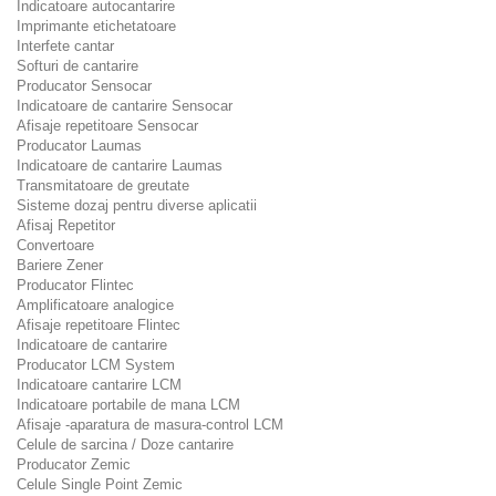
Indicatoare autocantarire
Imprimante etichetatoare
Interfete cantar
Softuri de cantarire
Producator Sensocar
Indicatoare de cantarire Sensocar
Afisaje repetitoare Sensocar
Producator Laumas
Indicatoare de cantarire Laumas
Transmitatoare de greutate
Sisteme dozaj pentru diverse aplicatii
Afisaj Repetitor
Convertoare
Bariere Zener
Producator Flintec
Amplificatoare analogice
Afisaje repetitoare Flintec
Indicatoare de cantarire
Producator LCM System
Indicatoare cantarire LCM
Indicatoare portabile de mana LCM
Afisaje -aparatura de masura-control LCM
Celule de sarcina / Doze cantarire
Producator Zemic
Celule Single Point Zemic