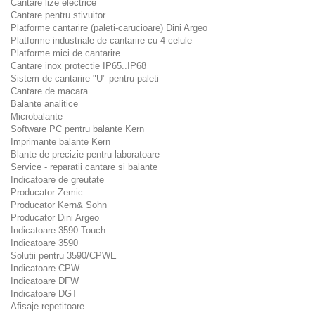
Cantare lize electrice
Cantare pentru stivuitor
Platforme cantarire (paleti-carucioare) Dini Argeo
Platforme industriale de cantarire cu 4 celule
Platforme mici de cantarire
Cantare inox protectie IP65..IP68
Sistem de cantarire "U" pentru paleti
Cantare de macara
Balante analitice
Microbalante
Software PC pentru balante Kern
Imprimante balante Kern
Blante de precizie pentru laboratoare
Service - reparatii cantare si balante
Indicatoare de greutate
Producator Zemic
Producator Kern& Sohn
Producator Dini Argeo
Indicatoare 3590 Touch
Indicatoare 3590
Solutii pentru 3590/CPWE
Indicatoare CPW
Indicatoare DFW
Indicatoare DGT
Afisaje repetitoare