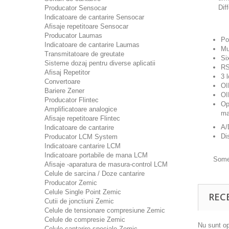
Dif
Producator Sensocar
Indicatoare de cantarire Sensocar
Afisaje repetitoare Sensocar
Producator Laumas
Po
Indicatoare de cantarire Laumas
Mu
Transmitatoare de greutate
Si
Sisteme dozaj pentru diverse aplicatii
RS
Afisaj Repetitor
3 
Convertoare
OI
Bariere Zener
OI
Producator Flintec
Op
Amplificatoare analogice
ma
Afisaje repetitoare Flintec
A/
Indicatoare de cantarire
Di
Producator LCM System
Indicatoare cantarire LCM
Indicatoare portabile de mana LCM
Some 
Afisaje -aparatura de masura-control LCM
Celule de sarcina / Doze cantarire
Producator Zemic
Celule Single Point Zemic
REC
Cutii de jonctiuni Zemic
Celule de tensionare compresiune Zemic
Celule de compresie Zemic
Nu sunt op
Celule cantarire speciale Zemic