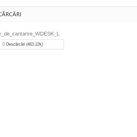
CĂRCĂRI
or_de_cantarire_WDESK_L
Descărcări (463.22k)