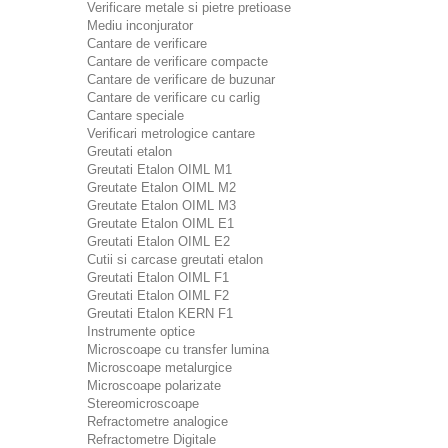
Verificare metale si pietre pretioase
Mediu inconjurator
Cantare de verificare
Cantare de verificare compacte
Cantare de verificare de buzunar
Cantare de verificare cu carlig
Cantare speciale
Verificari metrologice cantare
Greutati etalon
Greutati Etalon OIML M1
Greutate Etalon OIML M2
Greutate Etalon OIML M3
Greutate Etalon OIML E1
Greutati Etalon OIML E2
Cutii si carcase greutati etalon
Greutati Etalon OIML F1
Greutati Etalon OIML F2
Greutati Etalon KERN F1
Instrumente optice
Microscoape cu transfer lumina
Microscoape metalurgice
Microscoape polarizate
Stereomicroscoape
Refractometre analogice
Refractometre Digitale