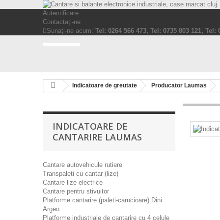
Autentificare
Contactați-ne
Sunați-ne acum:
Tel: 0264 566 473, Tel: 0735 803 121, Tel:
Indicatoare de greutate
Producator Laumas
INDICATOARE DE
CANTARIRE LAUMAS
Cantare autovehicule rutiere
Transpaleti cu cantar (lize)
Cantare lize electrice
Cantare pentru stivuitor
Platforme cantarire (paleti-carucioare) Dini
Argeo
Platforme industriale de cantarire cu 4 celule