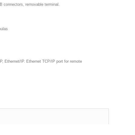
SUB connectors, removable terminal.
mulas
, Ethernet/IP. Ethernet TCP/IP port for remote