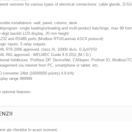
ferent versions for various types of electrical connections: cable glands, D-
ssible installations: wall, panel, column, desk
ltiprogram: single loading/unloading and multi-product batchings, max 99 for
x-digit backlit LCD display, 20 mm height
232 and RS485 ports (Modbus RTU/Laumas ASCII protocol)
logic inputs, 5 relay outputs
ML R76:2006 approved, class III, 10000 divis. 0.2μV/VSI
ML R61 approved - WELMEC Guide 8.8:2011 (M.I.D.)
tional fieldbuses: Profibus DP, DeviceNet, CANopen, Profinet IO, Modbus/TCP
nagement via internet from PC, smartphone or tablet, etc.
D converter 24bit (16000000 points) 4.8 kHz
splay range 999999
optional features:
ENZII
inii ale clienților în acest moment.