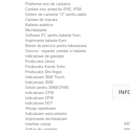
Platforme mici de cantarire
Cantare inox protectie IP65..IP68
Sistem de cantarire "U" pentru paleti
Cantare de macara
Balante analitice
Microbalante
Software PC pentru balante Kern
Imprimante balante Kern
Blante de precizie pentru laboratoare
Service - reparatii cantare si balante
Indicatoare de greutate
Producator Zemic
Producator Kern& Sohn
Producator Dini Argeo
Indicatoare 3590 Touch
Indicatoare 3590
Solutii pentru 3590/CPWE
INF
Indicatoare CPW
Indicatoare DFW
Indicatoare DGT
Afisaje repetitoare
Indicatoare autocantarire
Imprimante etichetatoare
ABS
Interfete cantar
tim
Softuri de cantarire