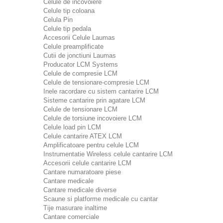
Celule de incovoiere
Celule tip coloana
Celula Pin
Celule tip pedala
Accesorii Celule Laumas
Celule preamplificate
Cutii de jonctiuni Laumas
Producator LCM Systems
Celule de compresie LCM
Celule de tensionare-compresie LCM
Inele racordare cu sistem cantarire LCM
Sisteme cantarire prin agatare LCM
Celule de tensionare LCM
Celule de torsiune incovoiere LCM
Celule load pin LCM
Celule cantarire ATEX LCM
Amplificatoare pentru celule LCM
Instrumentatie Wireless celule cantarire LCM
Accesorii celule cantarire LCM
Cantare numaratoare piese
Cantare medicale
Cantare medicale diverse
Scaune si platforme medicale cu cantar
Tije masurare inaltime
Cantare comerciale