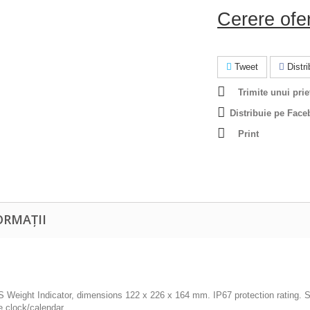
Cerere ofe
Tweet
Distrib
Trimite unui prie
Distribuie pe Face
Print
ORMAȚII
 Weight Indicator, dimensions 122 x 226 x 164 mm. IP67 protection rating. 
e clock/calendar.