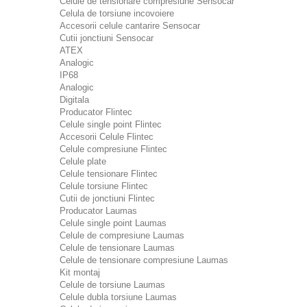
Celule de tensionare compresiune Sensocar
Celula de torsiune incovoiere
Accesorii celule cantarire Sensocar
Cutii jonctiuni Sensocar
ATEX
Analogic
IP68
Analogic
Digitala
Producator Flintec
Celule single point Flintec
Accesorii Celule Flintec
Celule compresiune Flintec
Celule plate
Celule tensionare Flintec
Celule torsiune Flintec
Cutii de jonctiuni Flintec
Producator Laumas
Celule single point Laumas
Celule de compresiune Laumas
Celule de tensionare Laumas
Celule de tensionare compresiune Laumas
Kit montaj
Celule de torsiune Laumas
Celule dubla torsiune Laumas