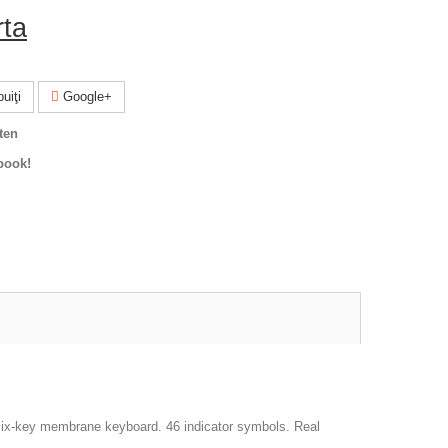
rta
uiţi
Google+
ten
book!
Six-key membrane keyboard. 46 indicator symbols. Real