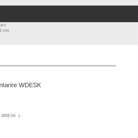
tact
ă site
antarire WDESK
re WDESK L.