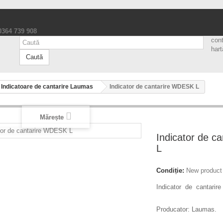
 0364 739 908
con
hart
Caută
Indicatoare de cantarire Laumas
Indicator de cantarire WDESK L
Mărește
Indicator de c
L
Condiție:
New product
Indicator de cantari
Producator: Laumas.