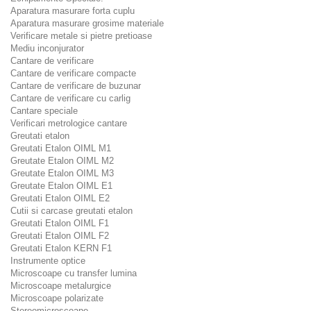
Aparatura masurare forta cuplu
Aparatura masurare grosime materiale
Verificare metale si pietre pretioase
Mediu inconjurator
Cantare de verificare
Cantare de verificare compacte
Cantare de verificare de buzunar
Cantare de verificare cu carlig
Cantare speciale
Verificari metrologice cantare
Greutati etalon
Greutati Etalon OIML M1
Greutate Etalon OIML M2
Greutate Etalon OIML M3
Greutate Etalon OIML E1
Greutati Etalon OIML E2
Cutii si carcase greutati etalon
Greutati Etalon OIML F1
Greutati Etalon OIML F2
Greutati Etalon KERN F1
Instrumente optice
Microscoape cu transfer lumina
Microscoape metalurgice
Microscoape polarizate
Stereomicroscoape