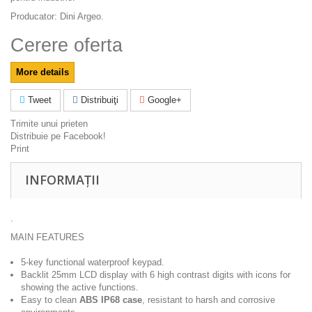
Producator: Dini Argeo.
Cerere oferta
More details
Tweet
Distribuiţi
Google+
Trimite unui prieten
Distribuie pe Facebook!
Print
INFORMAȚII
.
MAIN FEATURES
5-key functional waterproof keypad.
Backlit 25mm LCD display with 6 high contrast digits with icons for
showing the active functions.
Easy to clean
ABS IP68 case
, resistant to harsh and corrosive