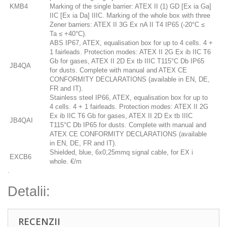
KMB4
Marking of the single barrier: ATEX II (1) GD [Ex ia Ga]
IIC [Ex ia Da] IIIC. Marking of the whole box with three
Zener barriers: ATEX II 3G Ex nA II T4 IP65 (-20°C ≤
Ta ≤ +40°C).
ABS IP67, ATEX, equalisation box for up to 4 cells. 4 +
1 fairleads. Protection modes: ATEX II 2G Ex ib IIC T6
Gb for gases, ATEX II 2D Ex tb IIIC T115°C Db IP65
JB4QA
for dusts. Complete with manual and ATEX CE
CONFORMITY DECLARATIONS (available in EN, DE,
FR and IT).
Stainless steel IP66, ATEX, equalisation box for up to
4 cells. 4 + 1 fairleads. Protection modes: ATEX II 2G
Ex ib IIC T6 Gb for gases, ATEX II 2D Ex tb IIIC
JB4QAI
T115°C Db IP65 for dusts. Complete with manual and
ATEX CE CONFORMITY DECLARATIONS (available
in EN, DE, FR and IT).
Shielded, blue, 6x0,25mmq signal cable, for EX i
EXCB6
whole. €/m
.
Detalii:
RECENZII