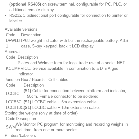
(optional RS485)
on screw terminal, configurable for PC, PLC, or
additional remote display.
RS232/C bidirectional port configurable for connection to printer or
labeller.
Available versions
Code
Description
DFWLB-
IP68 weight indicator with built‐in rechargeable battery. ABS
1
case, 5‐key keypad, backlit LCD display.
Approval
Code
Description
Plates and Welmec form for legal trade use of a scale. NET
KCEM
PRICE. Service available in combination to a Dini Argeo
indicator.
Junction Box / Boards - Cell cables
Code
Description
(S1)
Cable for connection between platform and indicator,
LCCBC
l=50cm. Female connector to be soldered.
LCCB5C
(S1)
LCCBC cable + 5m extension cable.
LCCB10C
(S1)
LCCBC cable + 10m extension cable.
Storing the weighs (only at time of order)
Code
Description
WeiMonitor PC program for monitoring and recording weighs in
SWM
real time, from one or more scales.
Printers/Labellers