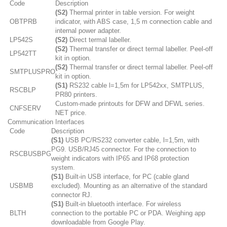
Code
Description
(S2)
Thermal printer in table version. For weight
OBTPRB
indicator, with ABS case, 1,5 m connection cable and
internal power adapter.
LP542S
(S2)
Direct termal labeller.
(S2)
Thermal transfer or direct termal labeller. Peel-off
LP542TT
kit in option.
(S2)
Thermal transfer or direct termal labeller. Peel-off
SMTPLUSPRO
kit in option.
(S1)
RS232 cable l=1,5m for LP542xx, SMTPLUS,
RSCBLP
PR80 printers.
Custom-made printouts for DFW and DFWL series.
CNFSERV
NET price.
Communication Interfaces
Code
Description
(S1)
USB PC/RS232 converter cable, l=1,5m, with
PG9. USB/RJ45 connector. For the connection to
RSCBUSBPG
weight indicators with IP65 and IP68 protection
system.
(S1)
Built-in USB interface, for PC (cable gland
USBMB
excluded). Mounting as an alternative of the standard
connector RJ.
(S1)
Built-in bluetooth interface. For wireless
BLTH
connection to the portable PC or PDA. Weighing app
downloadable from Google Play.