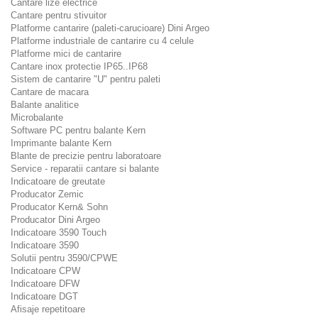
Cantare lize electrice
Cantare pentru stivuitor
Platforme cantarire (paleti-carucioare) Dini Argeo
Platforme industriale de cantarire cu 4 celule
Platforme mici de cantarire
Cantare inox protectie IP65..IP68
Sistem de cantarire "U" pentru paleti
Cantare de macara
Balante analitice
Microbalante
Software PC pentru balante Kern
Imprimante balante Kern
Blante de precizie pentru laboratoare
Service - reparatii cantare si balante
Indicatoare de greutate
Producator Zemic
Producator Kern& Sohn
Producator Dini Argeo
Indicatoare 3590 Touch
Indicatoare 3590
Solutii pentru 3590/CPWE
Indicatoare CPW
Indicatoare DFW
Indicatoare DGT
Afisaje repetitoare