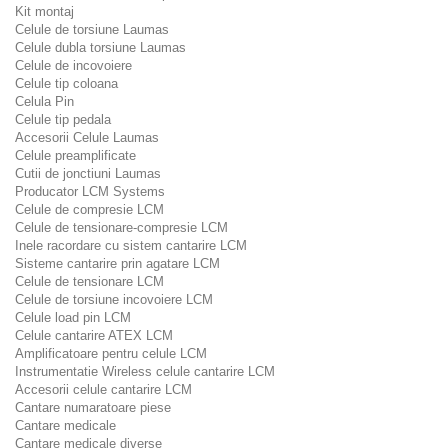
Kit montaj
Celule de torsiune Laumas
Celule dubla torsiune Laumas
Celule de incovoiere
Celule tip coloana
Celula Pin
Celule tip pedala
Accesorii Celule Laumas
Celule preamplificate
Cutii de jonctiuni Laumas
Producator LCM Systems
Celule de compresie LCM
Celule de tensionare-compresie LCM
Inele racordare cu sistem cantarire LCM
Sisteme cantarire prin agatare LCM
Celule de tensionare LCM
Celule de torsiune incovoiere LCM
Celule load pin LCM
Celule cantarire ATEX LCM
Amplificatoare pentru celule LCM
Instrumentatie Wireless celule cantarire LCM
Accesorii celule cantarire LCM
Cantare numaratoare piese
Cantare medicale
Cantare medicale diverse