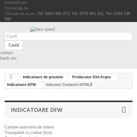
Autentificare
Contactați-ne
Sunați-ne acum:
Tel: 0264 566 473, Tel: 0735 803 121, Tel: 0364 739
908
Caută
contact
hartă site
Indicatoare de greutate
Producator Dini Argeo
Indicatoare DFW
Indicator Cantarire DFWLB
INDICATOARE DFW
Cantare autovehicule rutiere
Transpaleti cu cantar (lize)