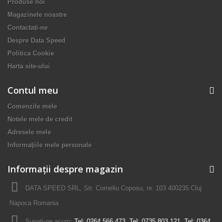
Produse noi
Magazinele noastre
Contactați-ne
Despre Data Speed
Politica Cookie
Harta site-ului
Contul meu
Comenzile mele
Notele mele de credit
Adresele mele
Informaţiile mele personale
Informații despre magazin
DATA SPEED SRL, Str. Corneliu Coposu, nr. 103 400235 Cluj
Napoca Romania
Sunați-ne acum:
Tel: 0264 566 473, Tel: 0735 803 121, Tel: 0364