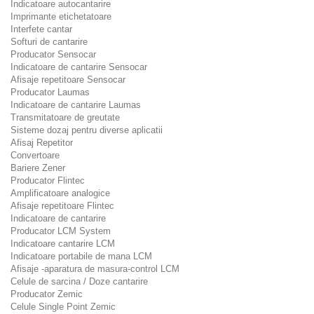
Indicatoare autocantarire
Imprimante etichetatoare
Interfete cantar
Softuri de cantarire
Producator Sensocar
Indicatoare de cantarire Sensocar
Afisaje repetitoare Sensocar
Producator Laumas
Indicatoare de cantarire Laumas
Transmitatoare de greutate
Sisteme dozaj pentru diverse aplicatii
Afisaj Repetitor
Convertoare
Bariere Zener
Producator Flintec
Amplificatoare analogice
Afisaje repetitoare Flintec
Indicatoare de cantarire
Producator LCM System
Indicatoare cantarire LCM
Indicatoare portabile de mana LCM
Afisaje -aparatura de masura-control LCM
Celule de sarcina / Doze cantarire
Producator Zemic
Celule Single Point Zemic