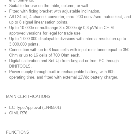
environments.
Suitable for use on the table, column, or wall.
Fitted with fixing bracket with adjustable inclination.
A/D 24 bit, 4 channel converter, max. 200 conv./sec. autoselect, and
up to 8 signal linearisation points.
Up to 10.000e or multirange 3 x 3000e @ 0,3 µV/d in CE-M
approved versions for legal for trade use.
Up to 1.000.000 displayable divisions with internal resolution up to
3.000.000 points.
Connection with up to 8 load cells with input resistance equal to 350
Ohm or up to 16 cells of 700 Ohm each.
Digital calibration and Set-Up from keypad or from PC through
DINITOOLS.
Power supply through built-in rechargeable battery, with 60h
operating time, and fitted with external 12Vdc battery charger.
MAIN CERTIFICATIONS
EC Type Approval (EN45501)
OIML R76
FUNCTIONS