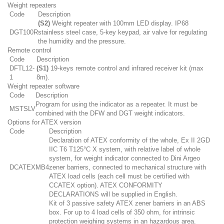
Weight repeaters
Code
Description
(S2)
Weight repeater with 100mm LED display. IP68
DGT100R
stainless steel case, 5-key keypad, air valve for regulating
the humidity and the pressure.
Remote control
Code
Description
DFTL12-
(S1)
19-keys remote control and infrared receiver kit (max
1
8m).
Weight repeater software
Code
Description
Program for using the indicator as a repeater. It must be
MSTSLV
combined with the DFW and DGT weight indicators.
Options for ATEX version
Code
Description
Declaration of ATEX conformity of the whole, Ex II 2GD
IIC T6 T125°C X system, with relative label of whole
system, for weight indicator connected to Dini Argeo
DCATEXMB4
zener barriers, connected to mechanical structure with
ATEX load cells (each cell must be certified with
CCATEX option). ATEX CONFORMITY
DECLARATIONS will be supplied in English.
Kit of 3 passive safety ATEX zener barriers in an ABS
box. For up to 4 load cells of 350 ohm, for intrinsic
protection weighing systems in an hazardous area.