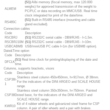
(S1)
Alibi memory (fiscal memory, max 120.000
weighs) for approved transmission of the weight to
ALMEM
PC/PLC or data recording on MMC/USB. Real time
clock integrated for print of the date/time.
(S1)
Built-in RS485 interface (mounting and cable
RS485C
gland excluded).
Connection cables
Code
Description
RSCBRJ
(S1)
RS232/C serial cable - DB9/RJ45 - l=1,5m.
RSCBRJ10M
(S1)
RS232/C serial cable - DB9/RJ45 - l=10m.
USBCABMB
USB/miniUSB PC cable l=1m (for USBMB option).
Date&Time option
Code
Description
(S1)
Real time clock for printing/displaying of the date and
DFCLK
time.
Columns, supports brackets, visors
Code
Description
Stainless steel column 450x450mm, h=917mm, Ø 38mm.
CSP38I-
For the indicators of the DINI ARGEO and SCALE HOUSE
1
range.
Stainless steel column 350x350mm, h=750mm. Painted
CSP38D
steel base, for the indicators of the DINI ARGEO and
SCALE HOUSE range.
Kit of 4 rubber wheels and galvanized steel frame for CSP
KWR10
column. A pair of idler wheels and a pair with brakes.