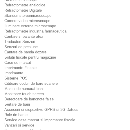
Refractometre analogice
Refractometre Digitale
Standuri stereomicroscoape
Camere video microscoape
Iluminare externa microscoape
Refractometre industria farmaceutica
Cantare si balante atex
Traductori-Senzori
Senzori de presiune
Cantare de banda dozare
Solutii fiscale pentru magazine
Case de marcat
Imprimante Fiscale
Imprimante
Sisteme POS
Cititoare coduri de bare scanere
Masini de numarat bani
Monitoare touch screen
Detectoare de bancnote false
Sertare de bani
Accesorii si dispozitive GPRS si 3G Datecs
Role de hartie
Service case marcat si imprimante fiscale
Vanzari si service