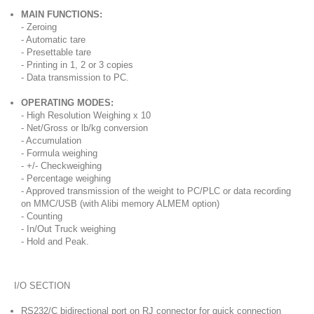
MAIN FUNCTIONS:
- Zeroing
- Automatic tare
- Presettable tare
- Printing in 1, 2 or 3 copies
- Data transmission to PC.
OPERATING MODES:
- High Resolution Weighing x 10
- Net/Gross or lb/kg conversion
- Accumulation
- Formula weighing
- +/- Checkweighing
- Percentage weighing
- Approved transmission of the weight to PC/PLC or data recording
on MMC/USB (with Alibi memory ALMEM option)
- Counting
- In/Out Truck weighing
- Hold and Peak.
I/O SECTION
RS232/C bidirectional port on RJ connector for quick connection