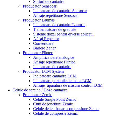
Softuri de cantarire
Producator Sensocar
Indicatoare de cantarire Sensocar
Afisaje repetitoare Sensocar
Producator Laumas
Indicatoare de cantarire Laumas
Transmitatoare de greutate
Sisteme dozaj pentru diverse aplicatii
Afisaj Repetitor
Convertoare
Bariere Zener
Producator Flintec
Amplificatoare analogice
Afisaje repetitoare Flintec
Indicatoare de cantarire
Producator LCM System
Indicatoare cantarire LCM
Indicatoare portabile de mana LCM
Afisaje -aparatura de masura-control LCM
Celule de sarcina / Doze cantarire
Producator Zemic
Celule Single Point Zemic
Cutii de jonctiuni Zemic
Celule de tensionare compresiune Zemic
Celule de compresie Zemic