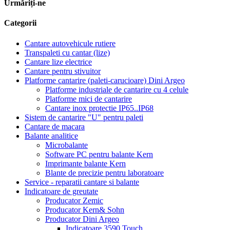
Urmăriți-ne
Categorii
Cantare autovehicule rutiere
Transpaleti cu cantar (lize)
Cantare lize electrice
Cantare pentru stivuitor
Platforme cantarire (paleti-carucioare) Dini Argeo
Platforme industriale de cantarire cu 4 celule
Platforme mici de cantarire
Cantare inox protectie IP65..IP68
Sistem de cantarire "U" pentru paleti
Cantare de macara
Balante analitice
Microbalante
Software PC pentru balante Kern
Imprimante balante Kern
Blante de precizie pentru laboratoare
Service - reparatii cantare si balante
Indicatoare de greutate
Producator Zemic
Producator Kern& Sohn
Producator Dini Argeo
Indicatoare 3590 Touch