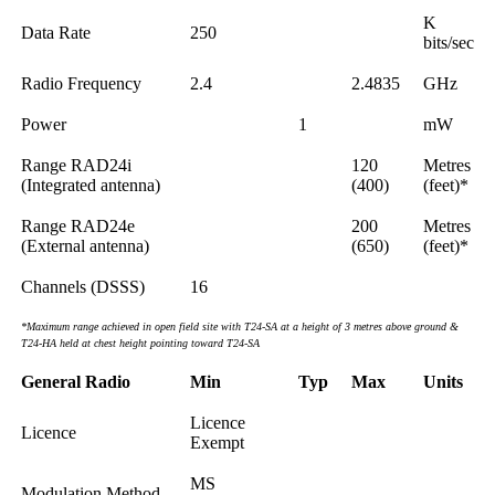
K
Data Rate
250
bits/sec
Radio Frequency
2.4
2.4835
GHz
Power
1
mW
Range RAD24i
120
Metres
(Integrated antenna)
(400)
(feet)*
Range RAD24e
200
Metres
(External antenna)
(650)
(feet)*
Channels (DSSS)
16
*Maximum range achieved in open field site with T24-SA at a height of 3 metres above ground &
T24-HA held at chest height pointing toward T24-SA
General Radio
Min
Typ
Max
Units
Licence
Licence
Exempt
MS
Modulation Method