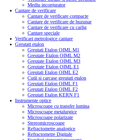
Mediu inconjurator
Cantare de verificare
Cantare de verificare compacte
Cantare de verificare de buzunar
Cantare de verificare cu carlig
Cantare speciale
Verificari metrologice cantare
Greutati etalon
Greutati Etalon OIML M1
Greutate Etalon OIML M2
Greutate Etalon OIML M3
Greutate Etalon OIML E1
Greutati Etalon OIML E2
Cutii si carcase greutati etalon
Greutati Etalon OIML F1
Greutati Etalon OIML F2
Greutati Etalon KERN F1
Instrumente optice
Microscoape cu transfer lumina
Microscoape metalurgice
Microscoape polarizate
Stereomicroscoape
Refractometre analogice
Refractometre Digitale
Standuri stereomicroscoape