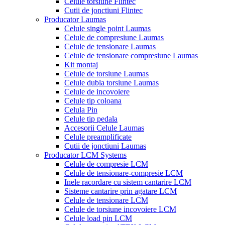
Celule torsiune Flintec
Cutii de jonctiuni Flintec
Producator Laumas
Celule single point Laumas
Celule de compresiune Laumas
Celule de tensionare Laumas
Celule de tensionare compresiune Laumas
Kit montaj
Celule de torsiune Laumas
Celule dubla torsiune Laumas
Celule de incovoiere
Celule tip coloana
Celula Pin
Celule tip pedala
Accesorii Celule Laumas
Celule preamplificate
Cutii de jonctiuni Laumas
Producator LCM Systems
Celule de compresie LCM
Celule de tensionare-compresie LCM
Inele racordare cu sistem cantarire LCM
Sisteme cantarire prin agatare LCM
Celule de tensionare LCM
Celule de torsiune incovoiere LCM
Celule load pin LCM