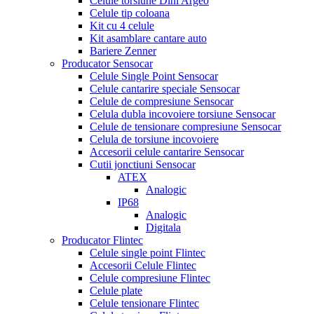
Celule torsiune Dini Argeo
Celule tip coloana
Kit cu 4 celule
Kit asamblare cantare auto
Bariere Zenner
Producator Sensocar
Celule Single Point Sensocar
Celule cantarire speciale Sensocar
Celule de compresiune Sensocar
Celula dubla incovoiere torsiune Sensocar
Celule de tensionare compresiune Sensocar
Celula de torsiune incovoiere
Accesorii celule cantarire Sensocar
Cutii jonctiuni Sensocar
ATEX
Analogic
IP68
Analogic
Digitala
Producator Flintec
Celule single point Flintec
Accesorii Celule Flintec
Celule compresiune Flintec
Celule plate
Celule tensionare Flintec