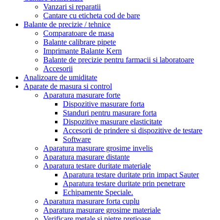
Vanzari si reparatii
Cantare cu eticheta cod de bare
Balante de precizie / tehnice
Comparatoare de masa
Balante calibrare pipete
Imprimante Balante Kern
Balante de precizie pentru farmacii si laboratoare
Accesorii
Analizoare de umiditate
Aparate de masura si control
Aparatura masurare forte
Dispozitive masurare forta
Standuri pentru masurare forta
Dispozitive masurare elasticitate
Accesorii de prindere si dispozitive de testare
Software
Aparatura masurare grosime invelis
Aparatura masurare distante
Aparatura testare duritate materiale
Aparatura testare duritate prin impact Sauter
Aparatura testare duritate prin penetrare
Echipamente Speciale.
Aparatura masurare forta cuplu
Aparatura masurare grosime materiale
Verificare metale si pietre pretioase