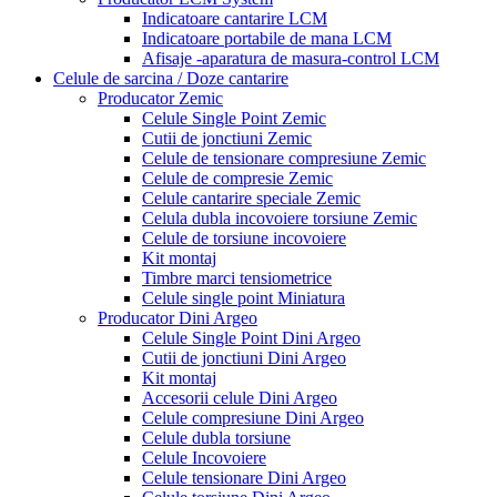
Indicatoare cantarire LCM
Indicatoare portabile de mana LCM
Afisaje -aparatura de masura-control LCM
Celule de sarcina / Doze cantarire
Producator Zemic
Celule Single Point Zemic
Cutii de jonctiuni Zemic
Celule de tensionare compresiune Zemic
Celule de compresie Zemic
Celule cantarire speciale Zemic
Celula dubla incovoiere torsiune Zemic
Celule de torsiune incovoiere
Kit montaj
Timbre marci tensiometrice
Celule single point Miniatura
Producator Dini Argeo
Celule Single Point Dini Argeo
Cutii de jonctiuni Dini Argeo
Kit montaj
Accesorii celule Dini Argeo
Celule compresiune Dini Argeo
Celule dubla torsiune
Celule Incovoiere
Celule tensionare Dini Argeo