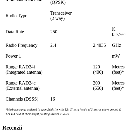
(QPSK)
Transceiver
Radio Type
(2 way)
K
Data Rate
250
bits/sec
Radio Frequency
2.4
2.4835
GHz
Power 1
mW
Range RAD24i
120
Metres
(Integrated antenna)
(400)
(feet)*
Range RAD24e
200
Metres
(External antenna)
(650)
(feet)*
Channels (DSSS)
16
*Maximum range achieved in open field site with T24-SA at a height of 3 metres above ground &
T24-HA held at chest height pointing toward T24-SA
Recenzii