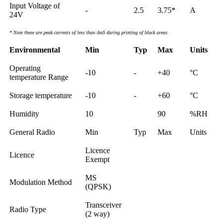
Input Voltage of
-
2.5
3.75*
A
24V
* Note these are peak currents of less than 4mS during printing of black areas
Environmental
Min
Typ
Max
Units
Operating
-10
-
+40
°C
temperature Range
Storage temperature
-10
-
+60
°C
Humidity
10
90
%RH
General Radio
Min
Typ
Max
Units
Licence
Licence
Exempt
MS
Modulation Method
(QPSK)
Transceiver
Radio Type
(2 way)