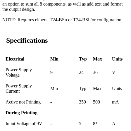
an option to sum all 8 components, as well as add text and format
the output design.
NOTE: Requires either a T24-BSu or T24-BSi for configuration.
Specifications
Electrical
Min
Typ
Max
Units
Power Supply
9
24
36
V
Voltage
Power Supply
Min
Typ
Max
Units
Current
Active not Printing
-
350
500
mA
During Printing
Input Voltage of 9V
-
5
8*
A