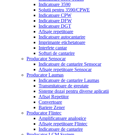
Indicatoare 3590
Solutii pentru 3590/CPWE
Indicatoare CPW
Indicatoare DFW
Indicatoare DGT
Afisaje repetitoare
Indicatoare autocantarire
Imprimante etichetatoare
Interfete cantar
Softuri de cantarire
Producator Sensocar
Indicatoare de cantarire Sensocar
Afisaje repetitoare Sensocar
Producator Laumas
Indicatoare de cantarire Laumas
Transmitatoare de greutate
Sisteme dozaj pentru diverse aplicatii
Afisaj Repetitor
Convertoare
Bariere Zener
Producator Flintec
Amplificatoare analogice
Afisaje repetitoare Flintec
Indicatoare de cantarire
Producator LCM System