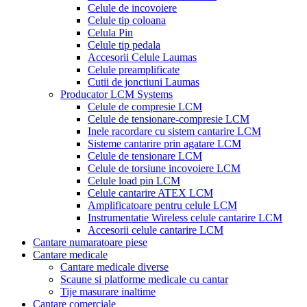
Celule de incovoiere
Celule tip coloana
Celula Pin
Celule tip pedala
Accesorii Celule Laumas
Celule preamplificate
Cutii de jonctiuni Laumas
Producator LCM Systems
Celule de compresie LCM
Celule de tensionare-compresie LCM
Inele racordare cu sistem cantarire LCM
Sisteme cantarire prin agatare LCM
Celule de tensionare LCM
Celule de torsiune incovoiere LCM
Celule load pin LCM
Celule cantarire ATEX LCM
Amplificatoare pentru celule LCM
Instrumentatie Wireless celule cantarire LCM
Accesorii celule cantarire LCM
Cantare numaratoare piese
Cantare medicale
Cantare medicale diverse
Scaune si platforme medicale cu cantar
Tije masurare inaltime
Cantare comerciale