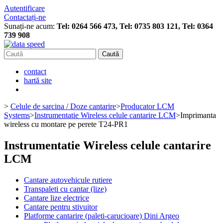
Autentificare
Contactați-ne
Sunați-ne acum:
Tel: 0264 566 473, Tel: 0735 803 121, Tel: 0364
739 908
Caută
contact
hartă site
>
Celule de sarcina / Doze cantarire
>
Producator LCM
Systems
>
Instrumentatie Wireless celule cantarire LCM
>
Imprimanta
wireless cu montare pe perete T24-PR1
Instrumentatie Wireless celule cantarire
LCM
Cantare autovehicule rutiere
Transpaleti cu cantar (lize)
Cantare lize electrice
Cantare pentru stivuitor
Platforme cantarire (paleti-carucioare) Dini Argeo