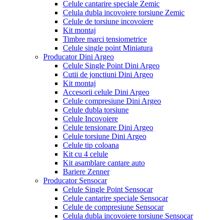
Celule cantarire speciale Zemic
Celula dubla incovoiere torsiune Zemic
Celule de torsiune incovoiere
Kit montaj
Timbre marci tensiometrice
Celule single point Miniatura
Producator Dini Argeo
Celule Single Point Dini Argeo
Cutii de jonctiuni Dini Argeo
Kit montaj
Accesorii celule Dini Argeo
Celule compresiune Dini Argeo
Celule dubla torsiune
Celule Incovoiere
Celule tensionare Dini Argeo
Celule torsiune Dini Argeo
Celule tip coloana
Kit cu 4 celule
Kit asamblare cantare auto
Bariere Zenner
Producator Sensocar
Celule Single Point Sensocar
Celule cantarire speciale Sensocar
Celule de compresiune Sensocar
Celula dubla incovoiere torsiune Sensocar