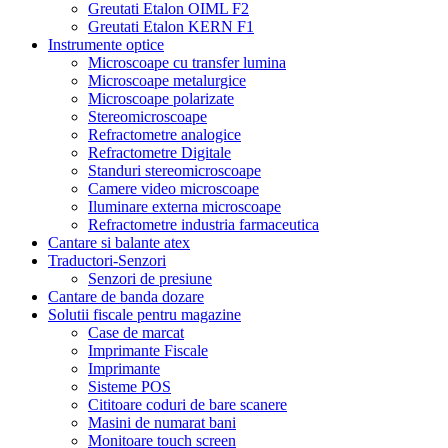
Greutati Etalon OIML F2
Greutati Etalon KERN F1
Instrumente optice
Microscoape cu transfer lumina
Microscoape metalurgice
Microscoape polarizate
Stereomicroscoape
Refractometre analogice
Refractometre Digitale
Standuri stereomicroscoape
Camere video microscoape
Iluminare externa microscoape
Refractometre industria farmaceutica
Cantare si balante atex
Traductori-Senzori
Senzori de presiune
Cantare de banda dozare
Solutii fiscale pentru magazine
Case de marcat
Imprimante Fiscale
Imprimante
Sisteme POS
Cititoare coduri de bare scanere
Masini de numarat bani
Monitoare touch screen