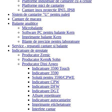
Platforme industriale de cantarire cu 4 celule
Platforme mici de cantarire
Cantare inox protectie IP65..IP68
Sistem de cantarire "U" pentru paleti
Cantare de macara
Balante analitice
Microbalante
Software PC pentru balante Kern
Imprimante balante Kern
Blante de precizie pentru laboratoare
Service - reparatii cantare si balante
Indicatoare de greutate
Producator Zemic
Producator Kern& Sohn
Producator Dini Argeo
Indicatoare 3590 Touch
Indicatoare 3590
Solutii pentru 3590/CPWE
Indicatoare CPW
Indicatoare DFW
Indicatoare DGT
Afisaje repetitoare
Indicatoare autocantarire
Imprimante etichetatoare
Interfete cantar