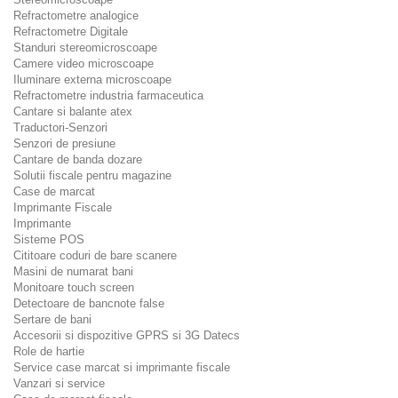
Refractometre analogice
Refractometre Digitale
Standuri stereomicroscoape
Camere video microscoape
Iluminare externa microscoape
Refractometre industria farmaceutica
Cantare si balante atex
Traductori-Senzori
Senzori de presiune
Cantare de banda dozare
Solutii fiscale pentru magazine
Case de marcat
Imprimante Fiscale
Imprimante
Sisteme POS
Cititoare coduri de bare scanere
Masini de numarat bani
Monitoare touch screen
Detectoare de bancnote false
Sertare de bani
Accesorii si dispozitive GPRS si 3G Datecs
Role de hartie
Service case marcat si imprimante fiscale
Vanzari si service