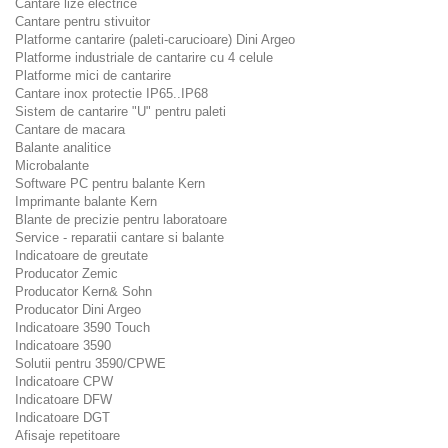
Cantare lize electrice
Cantare pentru stivuitor
Platforme cantarire (paleti-carucioare) Dini Argeo
Platforme industriale de cantarire cu 4 celule
Platforme mici de cantarire
Cantare inox protectie IP65..IP68
Sistem de cantarire "U" pentru paleti
Cantare de macara
Balante analitice
Microbalante
Software PC pentru balante Kern
Imprimante balante Kern
Blante de precizie pentru laboratoare
Service - reparatii cantare si balante
Indicatoare de greutate
Producator Zemic
Producator Kern& Sohn
Producator Dini Argeo
Indicatoare 3590 Touch
Indicatoare 3590
Solutii pentru 3590/CPWE
Indicatoare CPW
Indicatoare DFW
Indicatoare DGT
Afisaje repetitoare