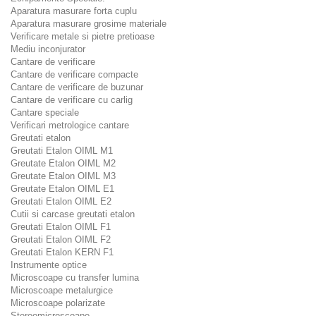
Aparatura masurare forta cuplu
Aparatura masurare grosime materiale
Verificare metale si pietre pretioase
Mediu inconjurator
Cantare de verificare
Cantare de verificare compacte
Cantare de verificare de buzunar
Cantare de verificare cu carlig
Cantare speciale
Verificari metrologice cantare
Greutati etalon
Greutati Etalon OIML M1
Greutate Etalon OIML M2
Greutate Etalon OIML M3
Greutate Etalon OIML E1
Greutati Etalon OIML E2
Cutii si carcase greutati etalon
Greutati Etalon OIML F1
Greutati Etalon OIML F2
Greutati Etalon KERN F1
Instrumente optice
Microscoape cu transfer lumina
Microscoape metalurgice
Microscoape polarizate
Stereomicroscoape