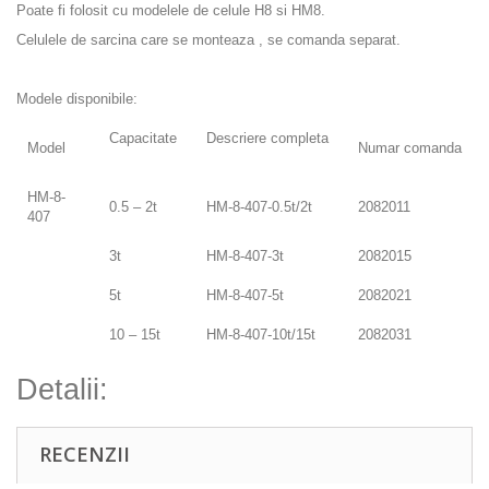
Poate fi folosit cu modelele de celule H8 si HM8.
Celulele de sarcina care se monteaza , se comanda separat.
Modele disponibile:
Capacitate
Descriere completa
Model
Numar comanda
HM-8-
0.5 – 2t
HM-8-407-0.5t/2t
2082011
407
3t
HM-8-407-3t
2082015
5t
HM-8-407-5t
2082021
10 – 15t
HM-8-407-10t/15t
2082031
Detalii:
RECENZII