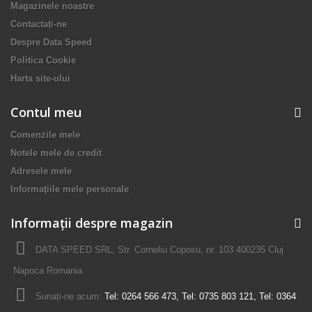
Magazinele noastre
Contactați-ne
Despre Data Speed
Politica Cookie
Harta site-ului
Contul meu
Comenzile mele
Notele mele de credit
Adresele mele
Informaţiile mele personale
Informații despre magazin
DATA SPEED SRL, Str. Corneliu Coposu, nr. 103 400235 Cluj
Napoca Romania
Sunați-ne acum:
Tel: 0264 566 473, Tel: 0735 803 121, Tel: 0364