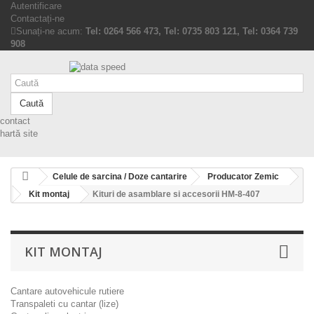
Autentificare
Contactați-ne
Sunați-ne acum:
Tel: 0264 566 473, Tel: 0735 803 121, Tel: 0364 739
908
Caută
contact
hartă site
Celule de sarcina / Doze cantarire
Producator Zemic
Kit montaj
Kituri de asamblare si accesorii HM-8-407
KIT MONTAJ
Cantare autovehicule rutiere
Transpaleti cu cantar (lize)