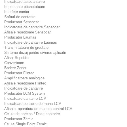
Indicatoare autocantarire
Imprimante etichetatoare
Interfete cantar
Softuri de cantarire
Producator Sensocar
Indicatoare de cantarire Sensocar
Afisaje repetitoare Sensocar
Producator Laumas
Indicatoare de cantarire Laumas
Transmitatoare de greutate
Sisteme dozaj pentru diverse aplicatii
Afisaj Repetitor
Convertoare
Bariere Zener
Producator Flintec
Amplificatoare analogice
Afisaje repetitoare Flintec
Indicatoare de cantarire
Producator LCM System
Indicatoare cantarire LCM
Indicatoare portabile de mana LCM
Afisaje -aparatura de masura-control LCM
Celule de sarcina / Doze cantarire
Producator Zemic
Celule Single Point Zemic