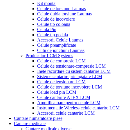
Kit montaj
Celule de torsiune Laumas
Celule dubla torsiune Laumas
Celule de incovoiere
Celule tip coloana
Celula Pin
Celule tip pedala
Accesorii Celule Laumas
Celule preamplificate
Cutii de jonctiuni Laumas
Producator LCM Systems
Celule de compresie LCM
Celule de tensionare-compresie LCM
Inele racordare cu sistem cantarire LCM
Sisteme cantarire prin agatare LCM
Celule de tensionare LCM
Celule de torsiune incovoiere LCM
Celule load pin LCM
Celule cantarire ATEX LCM
Amplificatoare pentru celule LCM
Instrumentatie Wireless celule cantarire LCM
Accesorii celule cantarire LCM
Cantare numaratoare piese
Cantare medicale
Cantare medicale diverse