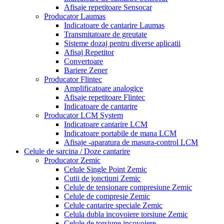
Afisaje repetitoare Sensocar
Producator Laumas
Indicatoare de cantarire Laumas
Transmitatoare de greutate
Sisteme dozaj pentru diverse aplicatii
Afisaj Repetitor
Convertoare
Bariere Zener
Producator Flintec
Amplificatoare analogice
Afisaje repetitoare Flintec
Indicatoare de cantarire
Producator LCM System
Indicatoare cantarire LCM
Indicatoare portabile de mana LCM
Afisaje -aparatura de masura-control LCM
Celule de sarcina / Doze cantarire
Producator Zemic
Celule Single Point Zemic
Cutii de jonctiuni Zemic
Celule de tensionare compresiune Zemic
Celule de compresie Zemic
Celule cantarire speciale Zemic
Celula dubla incovoiere torsiune Zemic
Celule de torsiune incovoiere