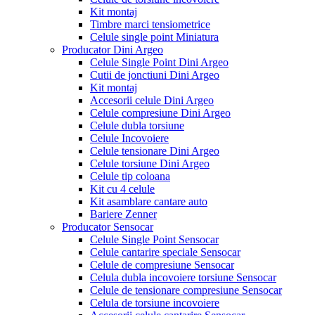
Kit montaj
Timbre marci tensiometrice
Celule single point Miniatura
Producator Dini Argeo
Celule Single Point Dini Argeo
Cutii de jonctiuni Dini Argeo
Kit montaj
Accesorii celule Dini Argeo
Celule compresiune Dini Argeo
Celule dubla torsiune
Celule Incovoiere
Celule tensionare Dini Argeo
Celule torsiune Dini Argeo
Celule tip coloana
Kit cu 4 celule
Kit asamblare cantare auto
Bariere Zenner
Producator Sensocar
Celule Single Point Sensocar
Celule cantarire speciale Sensocar
Celule de compresiune Sensocar
Celula dubla incovoiere torsiune Sensocar
Celule de tensionare compresiune Sensocar
Celula de torsiune incovoiere