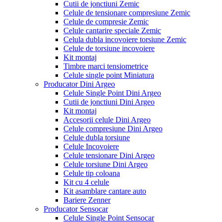
Cutii de jonctiuni Zemic
Celule de tensionare compresiune Zemic
Celule de compresie Zemic
Celule cantarire speciale Zemic
Celula dubla incovoiere torsiune Zemic
Celule de torsiune incovoiere
Kit montaj
Timbre marci tensiometrice
Celule single point Miniatura
Producator Dini Argeo
Celule Single Point Dini Argeo
Cutii de jonctiuni Dini Argeo
Kit montaj
Accesorii celule Dini Argeo
Celule compresiune Dini Argeo
Celule dubla torsiune
Celule Incovoiere
Celule tensionare Dini Argeo
Celule torsiune Dini Argeo
Celule tip coloana
Kit cu 4 celule
Kit asamblare cantare auto
Bariere Zenner
Producator Sensocar
Celule Single Point Sensocar