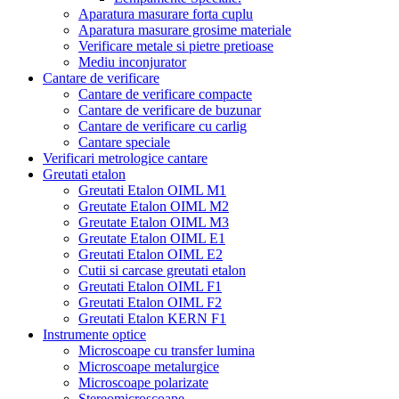
Aparatura masurare forta cuplu
Aparatura masurare grosime materiale
Verificare metale si pietre pretioase
Mediu inconjurator
Cantare de verificare
Cantare de verificare compacte
Cantare de verificare de buzunar
Cantare de verificare cu carlig
Cantare speciale
Verificari metrologice cantare
Greutati etalon
Greutati Etalon OIML M1
Greutate Etalon OIML M2
Greutate Etalon OIML M3
Greutate Etalon OIML E1
Greutati Etalon OIML E2
Cutii si carcase greutati etalon
Greutati Etalon OIML F1
Greutati Etalon OIML F2
Greutati Etalon KERN F1
Instrumente optice
Microscoape cu transfer lumina
Microscoape metalurgice
Microscoape polarizate
Stereomicroscoape