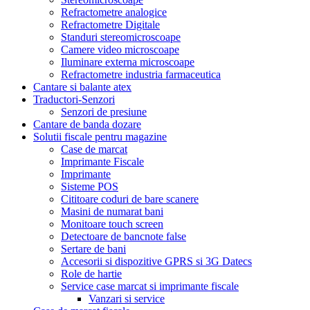
Refractometre analogice
Refractometre Digitale
Standuri stereomicroscoape
Camere video microscoape
Iluminare externa microscoape
Refractometre industria farmaceutica
Cantare si balante atex
Traductori-Senzori
Senzori de presiune
Cantare de banda dozare
Solutii fiscale pentru magazine
Case de marcat
Imprimante Fiscale
Imprimante
Sisteme POS
Cititoare coduri de bare scanere
Masini de numarat bani
Monitoare touch screen
Detectoare de bancnote false
Sertare de bani
Accesorii si dispozitive GPRS si 3G Datecs
Role de hartie
Service case marcat si imprimante fiscale
Vanzari si service