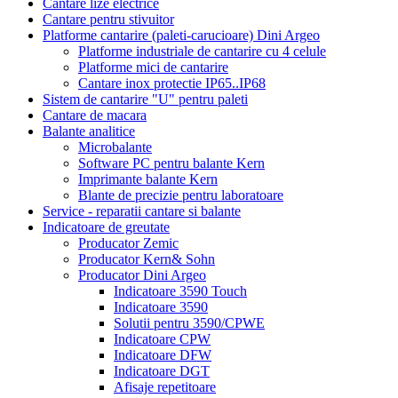
Cantare lize electrice
Cantare pentru stivuitor
Platforme cantarire (paleti-carucioare) Dini Argeo
Platforme industriale de cantarire cu 4 celule
Platforme mici de cantarire
Cantare inox protectie IP65..IP68
Sistem de cantarire "U" pentru paleti
Cantare de macara
Balante analitice
Microbalante
Software PC pentru balante Kern
Imprimante balante Kern
Blante de precizie pentru laboratoare
Service - reparatii cantare si balante
Indicatoare de greutate
Producator Zemic
Producator Kern& Sohn
Producator Dini Argeo
Indicatoare 3590 Touch
Indicatoare 3590
Solutii pentru 3590/CPWE
Indicatoare CPW
Indicatoare DFW
Indicatoare DGT
Afisaje repetitoare