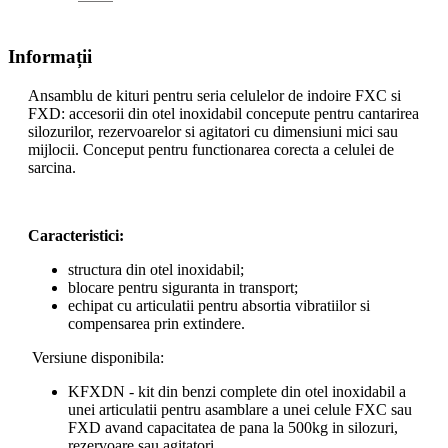
Informații
Ansamblu de kituri pentru seria celulelor de indoire FXC si
FXD: accesorii din otel inoxidabil concepute pentru cantarirea
silozurilor, rezervoarelor si agitatori cu dimensiuni mici sau
mijlocii. Conceput pentru functionarea corecta a celulei de
sarcina.
Caracteristici:
structura din otel inoxidabil;
blocare pentru siguranta in transport;
echipat cu articulatii pentru absortia vibratiilor si
compensarea prin extindere.
Versiune disponibila:
KFXDN - kit din benzi complete din otel inoxidabil a
unei articulatii pentru asamblare a unei celule FXC sau
FXD avand capacitatea de pana la 500kg in silozuri,
rezervoare sau agitatori.