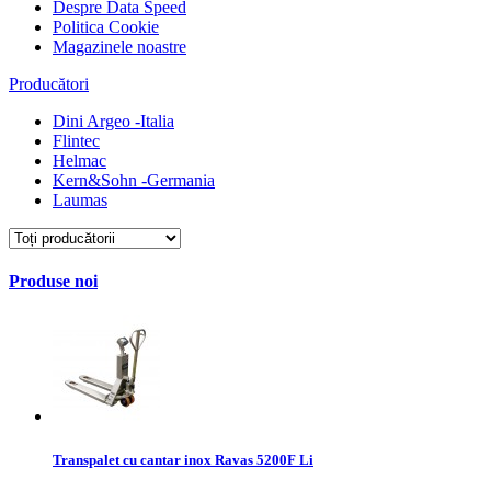
Despre Data Speed
Politica Cookie
Magazinele noastre
Producători
Dini Argeo -Italia
Flintec
Helmac
Kern&Sohn -Germania
Laumas
Produse noi
Transpalet cu cantar inox Ravas 5200F Li