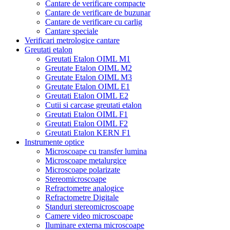
Cantare de verificare compacte
Cantare de verificare de buzunar
Cantare de verificare cu carlig
Cantare speciale
Verificari metrologice cantare
Greutati etalon
Greutati Etalon OIML M1
Greutate Etalon OIML M2
Greutate Etalon OIML M3
Greutate Etalon OIML E1
Greutati Etalon OIML E2
Cutii si carcase greutati etalon
Greutati Etalon OIML F1
Greutati Etalon OIML F2
Greutati Etalon KERN F1
Instrumente optice
Microscoape cu transfer lumina
Microscoape metalurgice
Microscoape polarizate
Stereomicroscoape
Refractometre analogice
Refractometre Digitale
Standuri stereomicroscoape
Camere video microscoape
Iluminare externa microscoape