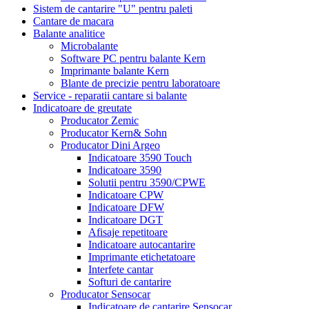
Sistem de cantarire "U" pentru paleti
Cantare de macara
Balante analitice
Microbalante
Software PC pentru balante Kern
Imprimante balante Kern
Blante de precizie pentru laboratoare
Service - reparatii cantare si balante
Indicatoare de greutate
Producator Zemic
Producator Kern& Sohn
Producator Dini Argeo
Indicatoare 3590 Touch
Indicatoare 3590
Solutii pentru 3590/CPWE
Indicatoare CPW
Indicatoare DFW
Indicatoare DGT
Afisaje repetitoare
Indicatoare autocantarire
Imprimante etichetatoare
Interfete cantar
Softuri de cantarire
Producator Sensocar
Indicatoare de cantarire Sensocar