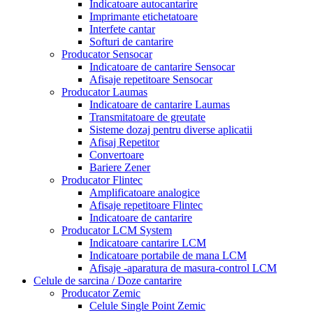
Indicatoare autocantarire
Imprimante etichetatoare
Interfete cantar
Softuri de cantarire
Producator Sensocar
Indicatoare de cantarire Sensocar
Afisaje repetitoare Sensocar
Producator Laumas
Indicatoare de cantarire Laumas
Transmitatoare de greutate
Sisteme dozaj pentru diverse aplicatii
Afisaj Repetitor
Convertoare
Bariere Zener
Producator Flintec
Amplificatoare analogice
Afisaje repetitoare Flintec
Indicatoare de cantarire
Producator LCM System
Indicatoare cantarire LCM
Indicatoare portabile de mana LCM
Afisaje -aparatura de masura-control LCM
Celule de sarcina / Doze cantarire
Producator Zemic
Celule Single Point Zemic