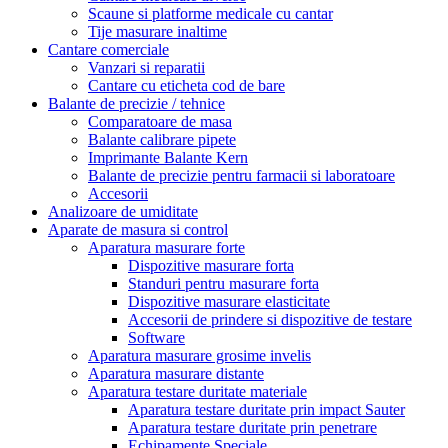
Scaune si platforme medicale cu cantar
Tije masurare inaltime
Cantare comerciale
Vanzari si reparatii
Cantare cu eticheta cod de bare
Balante de precizie / tehnice
Comparatoare de masa
Balante calibrare pipete
Imprimante Balante Kern
Balante de precizie pentru farmacii si laboratoare
Accesorii
Analizoare de umiditate
Aparate de masura si control
Aparatura masurare forte
Dispozitive masurare forta
Standuri pentru masurare forta
Dispozitive masurare elasticitate
Accesorii de prindere si dispozitive de testare
Software
Aparatura masurare grosime invelis
Aparatura masurare distante
Aparatura testare duritate materiale
Aparatura testare duritate prin impact Sauter
Aparatura testare duritate prin penetrare
Echipamente Speciale.