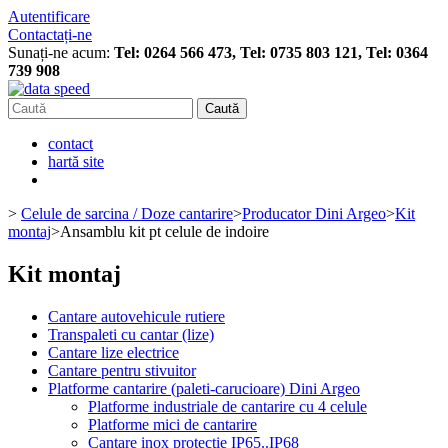
Autentificare
Contactați-ne
Sunați-ne acum:
Tel: 0264 566 473, Tel: 0735 803 121, Tel: 0364
739 908
Caută
contact
hartă site
>
Celule de sarcina / Doze cantarire
>
Producator Dini Argeo
>
Kit
montaj
>
Ansamblu kit pt celule de indoire
Kit montaj
Cantare autovehicule rutiere
Transpaleti cu cantar (lize)
Cantare lize electrice
Cantare pentru stivuitor
Platforme cantarire (paleti-carucioare) Dini Argeo
Platforme industriale de cantarire cu 4 celule
Platforme mici de cantarire
Cantare inox protectie IP65..IP68