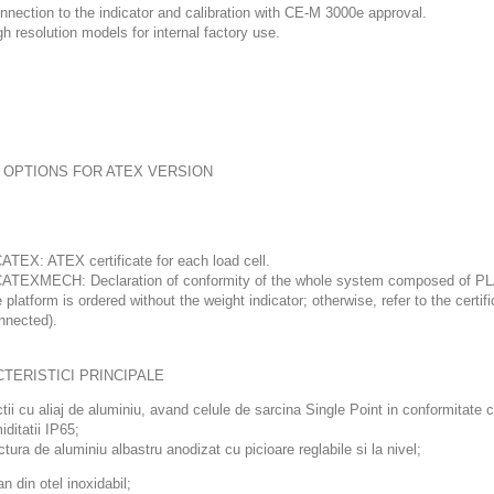
nnection to the indicator and calibration with CE-M 3000e approval.
gh resolution models for internal factory use.
OPTIONS FOR ATEX VERSION
ATEX: ATEX certificate for each load cell.
ATEXMECH: Declaration of conformity of the whole system composed of
e platform is ordered without the weight indicator; otherwise, refer to the certific
nnected).
TERISTICI PRINCIPALE
tii cu aliaj de aluminiu, avand celule de sarcina Single Point in conformitate 
iditatii IP65;
ctura de aluminiu albastru anodizat cu picioare reglabile si la nivel;
an din otel inoxidabil;