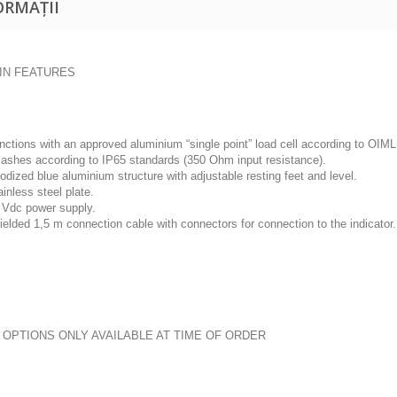
ORMAȚII
IN FEATURES
nctions with an approved aluminium “single point” load cell according to OIML
lashes according to IP65 standards (350 Ohm input resistance).
odized blue aluminium structure with adjustable resting feet and level.
ainless steel plate.
 Vdc power supply.
ielded 1,5 m connection cable with connectors for connection to the indicator.
OPTIONS ONLY AVAILABLE AT TIME OF ORDER