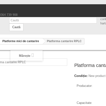
 0364 739 908
con
hart
Caută
Platforme mici de cantarire
Platforma cantarire RPLC
Mărește
Platforma cant
Condiție:
New product
Producator:
Capacitate: