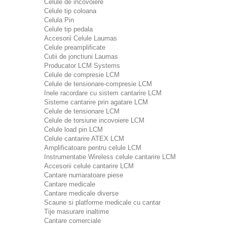
Celule de incovoiere
Celule tip coloana
Celula Pin
Celule tip pedala
Accesorii Celule Laumas
Celule preamplificate
Cutii de jonctiuni Laumas
Producator LCM Systems
Celule de compresie LCM
Celule de tensionare-compresie LCM
Inele racordare cu sistem cantarire LCM
Sisteme cantarire prin agatare LCM
Celule de tensionare LCM
Celule de torsiune incovoiere LCM
Celule load pin LCM
Celule cantarire ATEX LCM
Amplificatoare pentru celule LCM
Instrumentatie Wireless celule cantarire LCM
Accesorii celule cantarire LCM
Cantare numaratoare piese
Cantare medicale
Cantare medicale diverse
Scaune si platforme medicale cu cantar
Tije masurare inaltime
Cantare comerciale