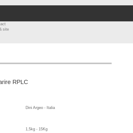
tact
ă site
arire RPLC
Dini Argeo - Italia
1,5kg - 15Kg