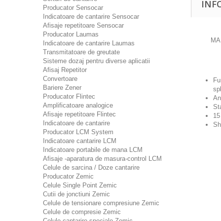
INF
Producator Sensocar
Indicatoare de cantarire Sensocar
Afisaje repetitoare Sensocar
Producator Laumas
MA
Indicatoare de cantarire Laumas
Transmitatoare de greutate
Sisteme dozaj pentru diverse aplicatii
Afisaj Repetitor
Convertoare
Fu
Bariere Zener
sp
Producator Flintec
An
Amplificatoare analogice
St
Afisaje repetitoare Flintec
15
Indicatoare de cantarire
Sh
Producator LCM System
Indicatoare cantarire LCM
Indicatoare portabile de mana LCM
Afisaje -aparatura de masura-control LCM
Celule de sarcina / Doze cantarire
Producator Zemic
Celule Single Point Zemic
Cutii de jonctiuni Zemic
Celule de tensionare compresiune Zemic
Celule de compresie Zemic
Celule cantarire speciale Zemic