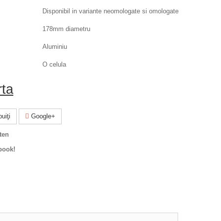
Disponibil in variante neomologate si omologate
178mm diametru
Aluminiu
O celula
rta
uiţi
Google+
ten
book!