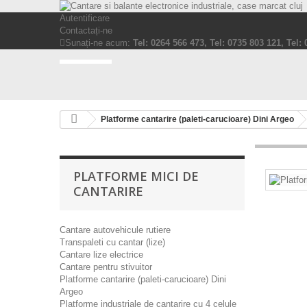
Autentificare
Contactați-ne
Sunați-ne acum:
Tel: 0264 566 473, Tel: 0735 803 121, Tel:
Platforme cantarire (paleti-carucioare) Dini Argeo
PLATFORME MICI DE
CANTARIRE
Cantare autovehicule rutiere
Transpaleti cu cantar (lize)
Cantare lize electrice
Cantare pentru stivuitor
Platforme cantarire (paleti-carucioare) Dini
Argeo
Platforme industriale de cantarire cu 4 celule