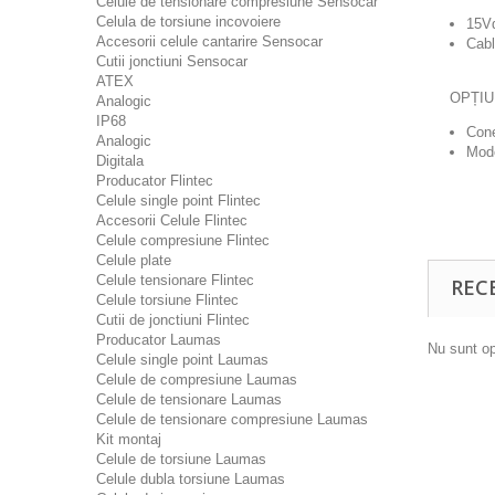
Celule de tensionare compresiune Sensocar
Celula de torsiune incovoiere
15Vd
Accesorii celule cantarire Sensocar
Cabl
Cutii jonctiuni Sensocar
ATEX
OPȚIU
Analogic
IP68
Cone
Analogic
Mode
Digitala
Producator Flintec
Celule single point Flintec
Accesorii Celule Flintec
Celule compresiune Flintec
Celule plate
Celule tensionare Flintec
REC
Celule torsiune Flintec
Cutii de jonctiuni Flintec
Producator Laumas
Nu sunt op
Celule single point Laumas
Celule de compresiune Laumas
Celule de tensionare Laumas
Celule de tensionare compresiune Laumas
Kit montaj
Celule de torsiune Laumas
Celule dubla torsiune Laumas