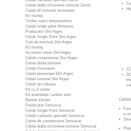
Co
Celula dubla incovoiere torsiune Zemic
Hi
Celule de torsiune incovoiere
Kit montaj
Timbre marci tensiometrice
Celule single point Miniatura
Producator Dini Argeo
Celule Single Point Dini Argeo
Cutii de jonctiuni Dini Argeo
Kit montaj
Accesorii celule Dini Argeo
Celule compresiune Dini Argeo
Celule dubla torsiune
Celule Incovoiere
CC
Celule tensionare Dini Argeo
DC
Celule torsiune Dini Argeo
th
Celule tip coloana
co
Kit cu 4 celule
Kit asamblare cantare auto
CARAC
Bariere Zenner
Producator Sensocar
Func
Celule Single Point Sensocar
a um
Celule cantarire speciale Sensocar
Stru
Celule de compresiune Sensocar
Celula dubla incovoiere torsiune Sensocar
Plat