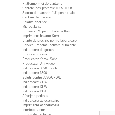
Platforme mici de cantarire
Cantare inox protectie IP65..IP68
Sistem de cantarire "U" pentru paleti
Cantare de macara
Balante analitice
Microbalante
Software PC pentru balante Kern
Imprimante balante Kern
Blante de precizie pentru laboratoare
Service - reparatii cantare si balante
Indicatoare de greutate
Producator Zemic
Producator Kern& Sohn
Producator Dini Argeo
Indicatoare 3590 Touch
Indicatoare 3590
Solutii pentru 3590/CPWE
Indicatoare CPW
Indicatoare DFW
Indicatoare DGT
Afisaje repetitoare
Indicatoare autocantarire
Imprimante etichetatoare
Interfete cantar
Softuri de cantarire