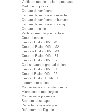
Verificare metale si pietre pretioase
Mediu inconjurator
Cantare de verificare
Cantare de verificare compacte
Cantare de verificare de buzunar
Cantare de verificare cu carlig
Cantare speciale
Verificari metrologice cantare
Greutati etalon
Greutati Etalon OIML M1
Greutate Etalon OIML M2
Greutate Etalon OIML M3
Greutate Etalon OIML E1
Greutati Etalon OIML E2
Cutii si carcase greutati etalon
Greutati Etalon OIML F1
Greutati Etalon OIML F2
Greutati Etalon KERN F1
Instrumente optice
Microscoape cu transfer lumina
Microscoape metalurgice
Microscoape polarizate
Stereomicroscoape
Refractometre analogice
Refractometre Digitale