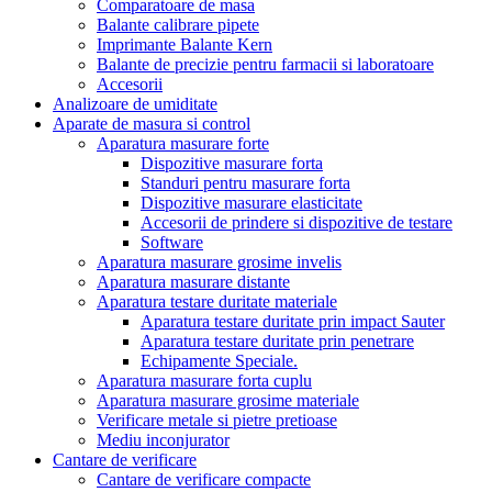
Comparatoare de masa
Balante calibrare pipete
Imprimante Balante Kern
Balante de precizie pentru farmacii si laboratoare
Accesorii
Analizoare de umiditate
Aparate de masura si control
Aparatura masurare forte
Dispozitive masurare forta
Standuri pentru masurare forta
Dispozitive masurare elasticitate
Accesorii de prindere si dispozitive de testare
Software
Aparatura masurare grosime invelis
Aparatura masurare distante
Aparatura testare duritate materiale
Aparatura testare duritate prin impact Sauter
Aparatura testare duritate prin penetrare
Echipamente Speciale.
Aparatura masurare forta cuplu
Aparatura masurare grosime materiale
Verificare metale si pietre pretioase
Mediu inconjurator
Cantare de verificare
Cantare de verificare compacte