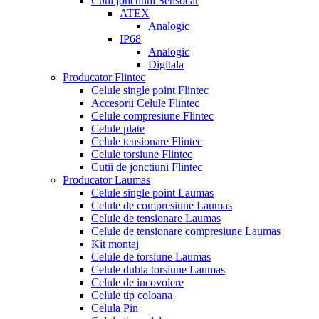
Cutii jonctiuni Sensocar
ATEX
Analogic
IP68
Analogic
Digitala
Producator Flintec
Celule single point Flintec
Accesorii Celule Flintec
Celule compresiune Flintec
Celule plate
Celule tensionare Flintec
Celule torsiune Flintec
Cutii de jonctiuni Flintec
Producator Laumas
Celule single point Laumas
Celule de compresiune Laumas
Celule de tensionare Laumas
Celule de tensionare compresiune Laumas
Kit montaj
Celule de torsiune Laumas
Celule dubla torsiune Laumas
Celule de incovoiere
Celule tip coloana
Celula Pin