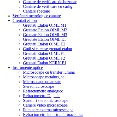
Cantare de verificare de buzunar
Cantare de verificare cu carlig
Cantare speciale
Verificari metrologice cantare
Greutati etalon
Greutati Etalon OIML M1
Greutate Etalon OIML M2
Greutate Etalon OIML M3
Greutate Etalon OIML E1
Greutati Etalon OIML E2
Cutii si carcase greutati etalon
Greutati Etalon OIML F1
Greutati Etalon OIML F2
Greutati Etalon KERN F1
Instrumente optice
Microscoape cu transfer lumina
Microscoape metalurgice
Microscoape polarizate
Stereomicroscoape
Refractometre analogice
Refractometre Digitale
Standuri stereomicroscoape
Camere video microscoape
Iluminare externa microscoape
Refractometre industria farmaceutica