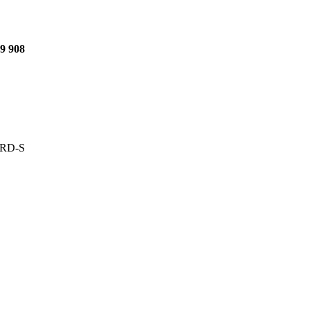
39 908
 ORD-S