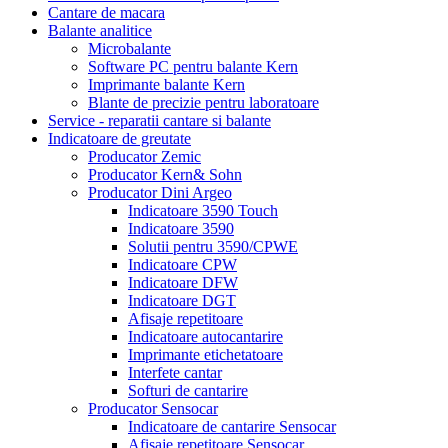
Cantare de macara
Balante analitice
Microbalante
Software PC pentru balante Kern
Imprimante balante Kern
Blante de precizie pentru laboratoare
Service - reparatii cantare si balante
Indicatoare de greutate
Producator Zemic
Producator Kern& Sohn
Producator Dini Argeo
Indicatoare 3590 Touch
Indicatoare 3590
Solutii pentru 3590/CPWE
Indicatoare CPW
Indicatoare DFW
Indicatoare DGT
Afisaje repetitoare
Indicatoare autocantarire
Imprimante etichetatoare
Interfete cantar
Softuri de cantarire
Producator Sensocar
Indicatoare de cantarire Sensocar
Afisaje repetitoare Sensocar