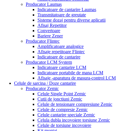
Producator Laumas
Indicatoare de cantarire Laumas
Transmitatoare de greutate
Sisteme dozaj pentru diverse aplicatii
Afisaj Repetitor
Convertoare
Bariere Zener
Producator Flintec
Amplificatoare analogice
Afisaje repetitoare Flintec
Indicatoare de cantarire
Producator LCM System
Indicatoare cantarire LCM
Indicatoare portabile de mana LCM
Afisaje -aparatura de masura-control LCM
Celule de sarcina / Doze cantarire
Producator Zemic
Celule Single Point Zemic
Cutii de jonctiuni Zemic
Celule de tensionare compresiune Zemic
Celule de compresie Zemic
Celule cantarire speciale Zemic
Celula dubla incovoiere torsiune Zemic
Celule de torsiune incovoiere
Kit montaj