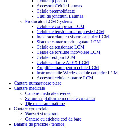
Celule tip pedala
Accesorii Celule Laumas
Celule preamplificate
Cutii de jonctiuni Laumas
Producator LCM Systems
Celule de compresie LCM
Celule de tensionare-compresie LCM
Inele racordare cu sistem cantarire LCM
Sisteme cantarire prin agatare LCM
Celule de tensionare LCM
Celule de torsiune incovoiere LCM
Celule load pin LCM
Celule cantarire ATEX LCM
Amplificatoare pentru celule LCM
Instrumentatie Wireless celule cantarire LCM
Accesorii celule cantarire LCM
Cantare numaratoare piese
Cantare medicale
Cantare medicale diverse
Scaune si platforme medicale cu cantar
Tije masurare inaltime
Cantare comerciale
Vanzari si reparatii
Cantare cu eticheta cod de bare
Balante de precizie / tehnice