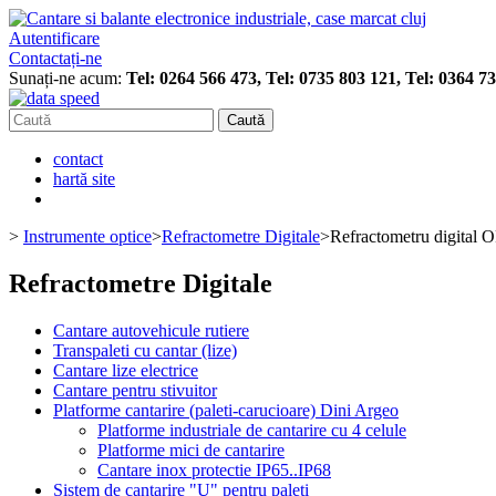
Autentificare
Contactați-ne
Sunați-ne acum:
Tel: 0264 566 473, Tel: 0735 803 121, Tel: 0364 7
Caută
contact
hartă site
>
Instrumente optice
>
Refractometre Digitale
>
Refractometru digital
Refractometre Digitale
Cantare autovehicule rutiere
Transpaleti cu cantar (lize)
Cantare lize electrice
Cantare pentru stivuitor
Platforme cantarire (paleti-carucioare) Dini Argeo
Platforme industriale de cantarire cu 4 celule
Platforme mici de cantarire
Cantare inox protectie IP65..IP68
Sistem de cantarire "U" pentru paleti