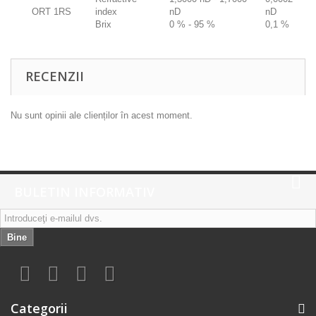
ORT 1RS
index
nD
nD
Brix
0 % - 95 %
0,1 %
RECENZII
Nu sunt opinii ale clienților în acest moment.
BULETIN INFORMATIV
Bine
Categorii