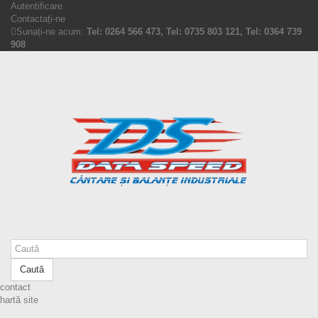
Autentificare
Contactați-ne
Sunați-ne acum:
Tel: 0264 566 473, Tel: 0735 803 121, Tel: 0364 739
908
Caută
contact
hartă site