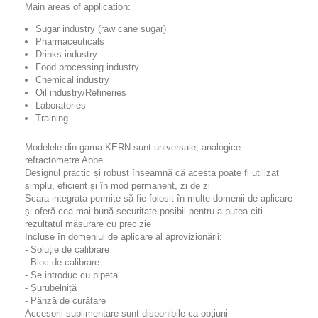
Main areas of application:
Sugar industry (raw cane sugar)
Pharmaceuticals
Drinks industry
Food processing industry
Chemical industry
Oil industry/Refineries
Laboratories
Training
Modelele din gama KERN sunt universale, analogice
refractometre Abbe
Designul practic și robust înseamnă că acesta poate fi utilizat
simplu, eficient și în mod permanent, zi de zi
Scara integrata permite să fie folosit în multe domenii de aplicare
și oferă cea mai bună securitate posibil pentru a putea citi
rezultatul măsurare cu precizie
Incluse în domeniul de aplicare al aprovizionării:
- Soluție de calibrare
- Bloc de calibrare
- Se introduc cu pipeta
- Șurubelniță
- Pânză de curățare
Accesorii suplimentare sunt disponibile ca opțiuni