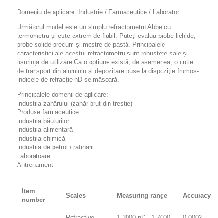
Domeniu de aplicare: Industrie / Farmaceutice / Laborator
Următorul model este un simplu refractometru Abbe cu
termometru și este extrem de fiabil. Puteți evalua probe lichide,
probe solide precum și mostre de pastă. Principalele
caracteristici ale acestui refractometru sunt robustețe sale și
ușurința de utilizare Ca o opțiune există, de asemenea, o cutie
de transport din aluminiu și depozitare puse la dispoziție frumos-.
Indicele de refracție nD se măsoară.
Principalele domenii de aplicare:
Industria zahărului (zahăr brut din trestie)
Produse farmaceutice
Industria băuturilor
Industria alimentară
Industria chimică
Industria de petrol / rafinarii
Laboratoare
Antrenament
Item
Scales
Measuring range
Accuracy
number
Refractive
1,3000 nD - 1,7000
0,0002