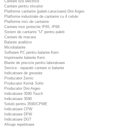
Cantare lize electrice
Cantare pentru stivuitor
Platforme cantarire (paleti-carucioare) Dini Argeo
Platforme industriale de cantarire cu 4 celule
Platforme mici de cantarire
Cantare inox protectie IP65..IP68
Sistem de cantarire "U" pentru paleti
Cantare de macara
Balante analitice
Microbalante
Software PC pentru balante Kern
Imprimante balante Kern
Blante de precizie pentru laboratoare
Service - reparatii cantare si balante
Indicatoare de greutate
Producator Zemic
Producator Kern& Sohn
Producator Dini Argeo
Indicatoare 3590 Touch
Indicatoare 3590
Solutii pentru 3590/CPWE
Indicatoare CPW
Indicatoare DFW
Indicatoare DGT
Afisaje repetitoare