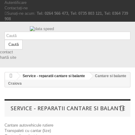
Autentificare
Contactați-ne
Sunați-ne acum:
Tel: 0264 566 473, Tel: 0735 803 121, Tel: 0364 739
908
Caută
contact
hartă site
Service - reparatii cantare si balante
Cantare si balante
Craiova
SERVICE - REPARATII CANTARE SI BALANTE
Cantare autovehicule rutiere
Transpaleti cu cantar (lize)