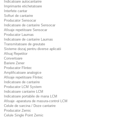
Indicatoare autocantarire
Imprimante etichetatoare
Interfete cantar
Softuri de cantarire
Producator Sensocar
Indicatoare de cantarire Sensocar
Afisaje repetitoare Sensocar
Producator Laumas
Indicatoare de cantarire Laumas
Transmitatoare de greutate
Sisteme dozaj pentru diverse aplicatii
Afisaj Repetitor
Convertoare
Bariere Zener
Producator Flintec
Amplificatoare analogice
Afisaje repetitoare Flintec
Indicatoare de cantarire
Producator LCM System
Indicatoare cantarire LCM
Indicatoare portabile de mana LCM
Afisaje -aparatura de masura-control LCM
Celule de sarcina / Doze cantarire
Producator Zemic
Celule Single Point Zemic