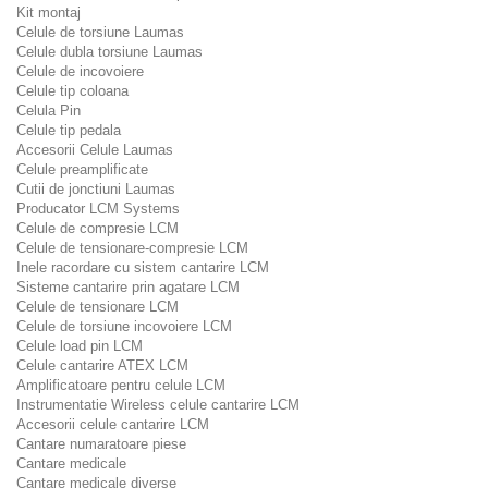
Kit montaj
Celule de torsiune Laumas
Celule dubla torsiune Laumas
Celule de incovoiere
Celule tip coloana
Celula Pin
Celule tip pedala
Accesorii Celule Laumas
Celule preamplificate
Cutii de jonctiuni Laumas
Producator LCM Systems
Celule de compresie LCM
Celule de tensionare-compresie LCM
Inele racordare cu sistem cantarire LCM
Sisteme cantarire prin agatare LCM
Celule de tensionare LCM
Celule de torsiune incovoiere LCM
Celule load pin LCM
Celule cantarire ATEX LCM
Amplificatoare pentru celule LCM
Instrumentatie Wireless celule cantarire LCM
Accesorii celule cantarire LCM
Cantare numaratoare piese
Cantare medicale
Cantare medicale diverse