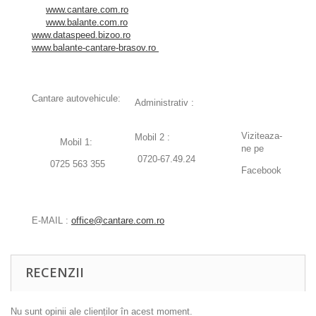
www.cantare.com.ro
www.balante.com.ro
www.dataspeed.bizoo.ro
www.balante-cantare-brasov.ro
Cantare autovehicule:
Administrativ :
Viziteaza-
Mobil 2 :
Mobil 1:
ne pe
0720-67.49.24
0725 563 355
Facebook
E-MAIL :
office@cantare.com.ro
RECENZII
Nu sunt opinii ale clienților în acest moment.