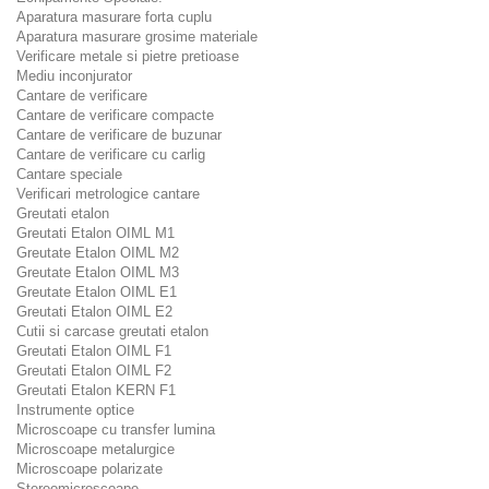
Aparatura masurare forta cuplu
Aparatura masurare grosime materiale
Verificare metale si pietre pretioase
Mediu inconjurator
Cantare de verificare
Cantare de verificare compacte
Cantare de verificare de buzunar
Cantare de verificare cu carlig
Cantare speciale
Verificari metrologice cantare
Greutati etalon
Greutati Etalon OIML M1
Greutate Etalon OIML M2
Greutate Etalon OIML M3
Greutate Etalon OIML E1
Greutati Etalon OIML E2
Cutii si carcase greutati etalon
Greutati Etalon OIML F1
Greutati Etalon OIML F2
Greutati Etalon KERN F1
Instrumente optice
Microscoape cu transfer lumina
Microscoape metalurgice
Microscoape polarizate
Stereomicroscoape