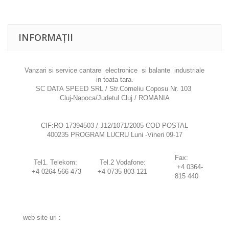
INFORMAȚII
Vanzari si service cantare electronice si balante industriale
in toata tara.
SC DATA SPEED SRL / Str.Corneliu Coposu Nr. 103
Cluj-Napoca/Judetul Cluj / ROMANIA
CIF:RO 17394503 / J12/1071/2005 COD POSTAL
400235 PROGRAM LUCRU Luni -Vineri 09-17
Fax:
Tel1. Telekom:
Tel.2 Vodafone:
+4 0364-
+4 0264-566 473
+4 0735 803 121
815 440
web site-uri :