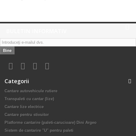
BULETIN INFORMATIV
Bine
Categorii
Cantare autovehicule rutiere
Transpaleti cu cantar (lize)
Cantare lize electrice
Cantare pentru stivuitor
Platforme cantarire (paleti-carucioare) Dini Argeo
Sistem de cantarire "U" pentru paleti