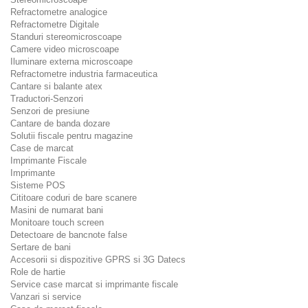
Refractometre analogice
Refractometre Digitale
Standuri stereomicroscoape
Camere video microscoape
Iluminare externa microscoape
Refractometre industria farmaceutica
Cantare si balante atex
Traductori-Senzori
Senzori de presiune
Cantare de banda dozare
Solutii fiscale pentru magazine
Case de marcat
Imprimante Fiscale
Imprimante
Sisteme POS
Cititoare coduri de bare scanere
Masini de numarat bani
Monitoare touch screen
Detectoare de bancnote false
Sertare de bani
Accesorii si dispozitive GPRS si 3G Datecs
Role de hartie
Service case marcat si imprimante fiscale
Vanzari si service