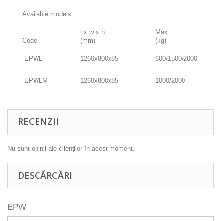
Available models
l x w x h
Max
Code
(mm)
(kg)
EPWL
1260x800x85
600/1500/2000
EPWLM
1260x800x85
1000/2000
RECENZII
Nu sunt opinii ale clienților în acest moment.
DESCĂRCĂRI
EPW