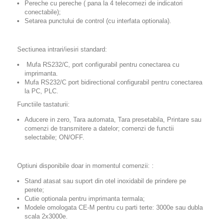
Pereche cu pereche ( pana la 4 telecomezi de indicatori
conectabile);
Setarea punctului de control (cu interfata optionala).
Sectiunea intrari/iesiri standard:
Mufa RS232/C, port configurabil pentru conectarea cu
imprimanta.
Mufa RS232/C port bidirectional configurabil pentru conectarea
la PC, PLC.
Functiile tastaturii:
Aducere in zero, Tara automata, Tara presetabila, Printare sau
comenzi de transmitere a datelor; comenzi de functii
selectabile; ON/OFF.
Optiuni disponibile doar in momentul comenzii: :
Stand atasat sau suport din otel inoxidabil de prindere pe
perete;
Cutie optionala pentru imprimanta termala;
Modele omologata CE-M pentru cu parti terte: 3000e sau dubla
scala 2x3000e.