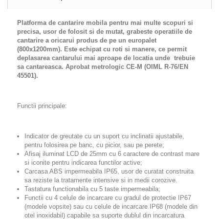
Platforma de cantarire mobila pentru mai multe scopuri si
precisa, usor de folosit si de mutat, grabeste operatiile de
cantarire a oricarui produs de pe un europalet
(800x1200mm). Este echipat cu roti si manere, ce permit
deplasarea cantarului mai aproape de locatia unde trebuie
sa cantareasca. Aprobat metrologic CE-M (OIML R-76/EN
45501).
Functii principale:
Indicator de greutate cu un suport cu inclinatii ajustabile,
pentru folosirea pe banc, cu picior, sau pe perete;
Afisaj iluminat LCD de 25mm cu 6 caractere de contrast mare
si iconite pentru indicarea functilor active;
Carcasa ABS impermeabila IP65, usor de curatat construita
sa reziste la tratamente intensive si in medii corozive.
Tastatura functionabila cu 5 taste impermeabila;
Functii cu 4 celule de incarcare cu gradul de protectie IP67
(modele vopsite) sau cu celule de incarcare IP68 (modele din
otel inoxidabil) capabile sa suporte dublul din incarcatura