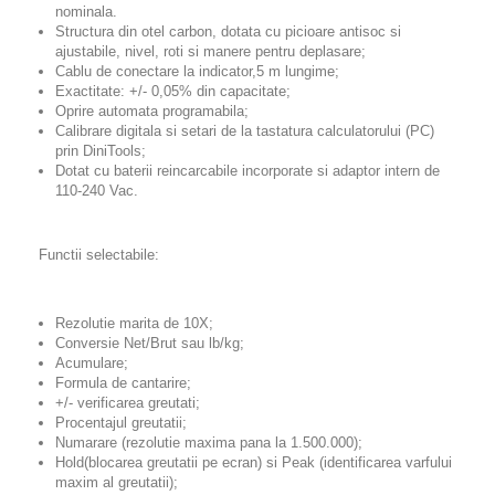
nominala.
Structura din otel carbon, dotata cu picioare antisoc si
ajustabile, nivel, roti si manere pentru deplasare;
Cablu de conectare la indicator,5 m lungime;
Exactitate: +/- 0,05% din capacitate;
Oprire automata programabila;
Calibrare digitala si setari de la tastatura calculatorului (PC)
prin DiniTools;
Dotat cu baterii reincarcabile incorporate si adaptor intern de
110-240 Vac.
Functii selectabile:
Rezolutie marita de 10X;
Conversie Net/Brut sau lb/kg;
Acumulare;
Formula de cantarire;
+/- verificarea greutati;
Procentajul greutatii;
Numarare (rezolutie maxima pana la 1.500.000);
Hold(blocarea greutatii pe ecran) si Peak (identificarea varfului
maxim al greutatii);