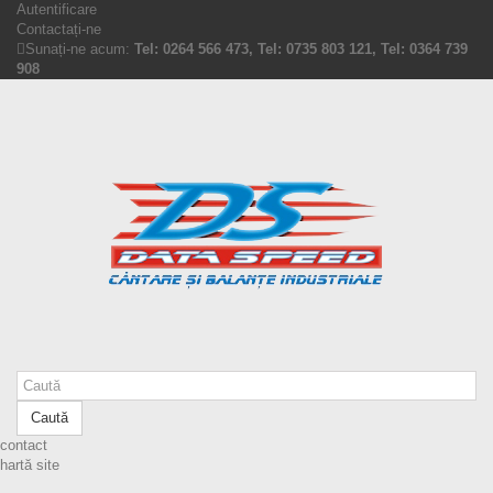
Autentificare
Contactați-ne
Sunați-ne acum:
Tel: 0264 566 473, Tel: 0735 803 121, Tel: 0364 739
908
Caută
contact
hartă site