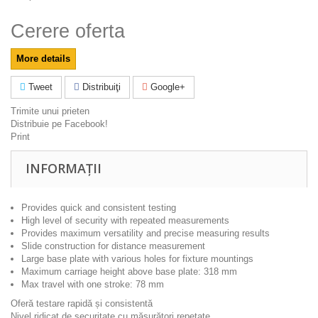
Cerere oferta
More details
Tweet
Distribuiţi
Google+
Trimite unui prieten
Distribuie pe Facebook!
Print
INFORMAȚII
Provides quick and consistent testing
High level of security with repeated measurements
Provides maximum versatility and precise measuring results
Slide construction for distance measurement
Large base plate with various holes for fixture mountings
Maximum carriage height above base plate: 318 mm
Max travel with one stroke: 78 mm
Oferă testare rapidă și consistentă
Nivel ridicat de securitate cu măsurători repetate