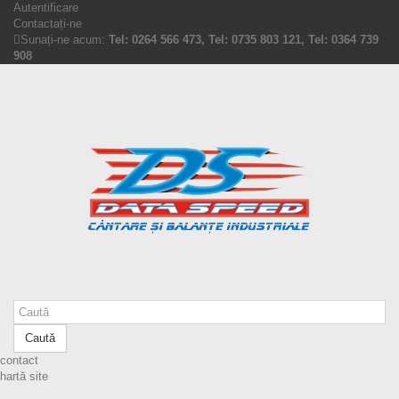
Autentificare
Contactați-ne
Sunați-ne acum:
Tel: 0264 566 473, Tel: 0735 803 121, Tel: 0364 739
908
Caută
contact
hartă site