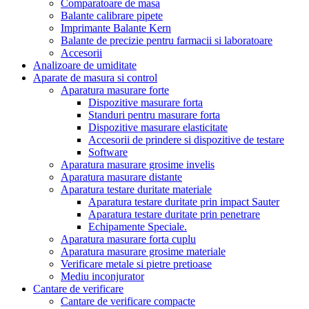
Comparatoare de masa
Balante calibrare pipete
Imprimante Balante Kern
Balante de precizie pentru farmacii si laboratoare
Accesorii
Analizoare de umiditate
Aparate de masura si control
Aparatura masurare forte
Dispozitive masurare forta
Standuri pentru masurare forta
Dispozitive masurare elasticitate
Accesorii de prindere si dispozitive de testare
Software
Aparatura masurare grosime invelis
Aparatura masurare distante
Aparatura testare duritate materiale
Aparatura testare duritate prin impact Sauter
Aparatura testare duritate prin penetrare
Echipamente Speciale.
Aparatura masurare forta cuplu
Aparatura masurare grosime materiale
Verificare metale si pietre pretioase
Mediu inconjurator
Cantare de verificare
Cantare de verificare compacte