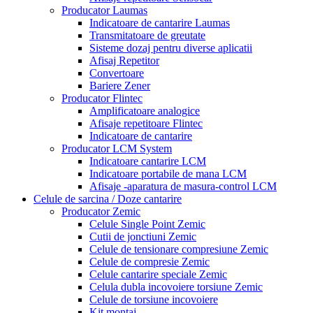
Producator Laumas
Indicatoare de cantarire Laumas
Transmitatoare de greutate
Sisteme dozaj pentru diverse aplicatii
Afisaj Repetitor
Convertoare
Bariere Zener
Producator Flintec
Amplificatoare analogice
Afisaje repetitoare Flintec
Indicatoare de cantarire
Producator LCM System
Indicatoare cantarire LCM
Indicatoare portabile de mana LCM
Afisaje -aparatura de masura-control LCM
Celule de sarcina / Doze cantarire
Producator Zemic
Celule Single Point Zemic
Cutii de jonctiuni Zemic
Celule de tensionare compresiune Zemic
Celule de compresie Zemic
Celule cantarire speciale Zemic
Celula dubla incovoiere torsiune Zemic
Celule de torsiune incovoiere
Kit montaj