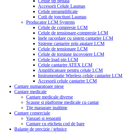
Celule tip pedala
Accesorii Celule Laumas
Celule preamplificate
Cutii de jonctiuni Laumas
Producator LCM Systems
Celule de compresie LCM
Celule de tensionare-compresie LCM
Inele racordare cu sistem cantarire LCM
Sisteme cantarire prin agatare LCM
Celule de tensionare LCM
Celule de torsiune incovoiere LCM
Celule load pin LCM
Celule cantarire ATEX LCM
Amplificatoare pentru celule LCM
Instrumentatie Wireless celule cantarire LCM
Accesorii celule cantarire LCM
Cantare numaratoare piese
Cantare medicale
Cantare medicale diverse
Scaune si platforme medicale cu cantar
Tije masurare inaltime
Cantare comerciale
Vanzari si reparatii
Cantare cu eticheta cod de bare
Balante de precizie / tehnice