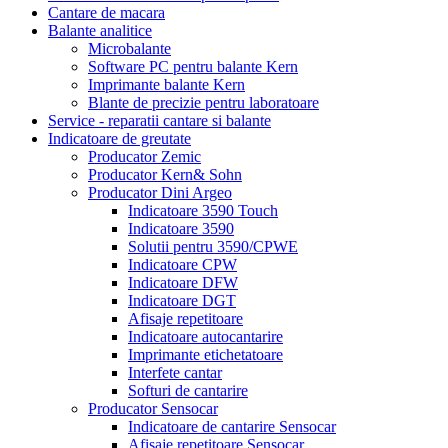
Cantare de macara
Balante analitice
Microbalante
Software PC pentru balante Kern
Imprimante balante Kern
Blante de precizie pentru laboratoare
Service - reparatii cantare si balante
Indicatoare de greutate
Producator Zemic
Producator Kern& Sohn
Producator Dini Argeo
Indicatoare 3590 Touch
Indicatoare 3590
Solutii pentru 3590/CPWE
Indicatoare CPW
Indicatoare DFW
Indicatoare DGT
Afisaje repetitoare
Indicatoare autocantarire
Imprimante etichetatoare
Interfete cantar
Softuri de cantarire
Producator Sensocar
Indicatoare de cantarire Sensocar
Afisaje repetitoare Sensocar