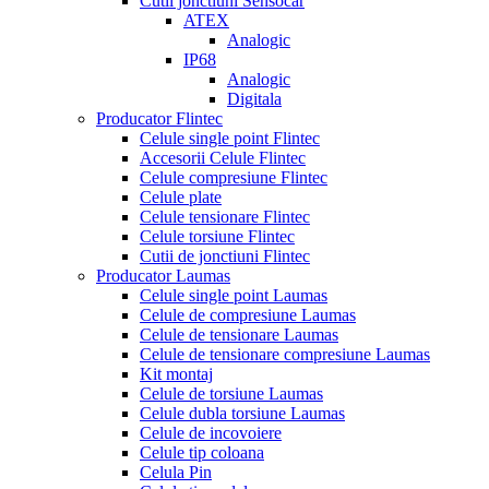
Cutii jonctiuni Sensocar
ATEX
Analogic
IP68
Analogic
Digitala
Producator Flintec
Celule single point Flintec
Accesorii Celule Flintec
Celule compresiune Flintec
Celule plate
Celule tensionare Flintec
Celule torsiune Flintec
Cutii de jonctiuni Flintec
Producator Laumas
Celule single point Laumas
Celule de compresiune Laumas
Celule de tensionare Laumas
Celule de tensionare compresiune Laumas
Kit montaj
Celule de torsiune Laumas
Celule dubla torsiune Laumas
Celule de incovoiere
Celule tip coloana
Celula Pin