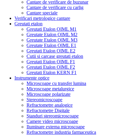
Cantare de verificare de buzunar
Cantare de verificare cu carlig
Cantare speciale
Verificari metrologice cantare
Greutati etalon
Greutati Etalon OIML M1
Greutate Etalon OIML M2
Greutate Etalon OIML M3
Greutate Etalon OIML E1
Greutati Etalon OIML E2
Cutii si carcase greutati etalon
Greutati Etalon OIML F1
Greutati Etalon OIML F2
Greutati Etalon KERN F1
Instrumente optice
Microscoape cu transfer lumina
Microscoape metalurgice
Microscoape polarizate
Stereomicroscoape
Refractometre analogice
Refractometre Digitale
Standuri stereomicroscoape
Camere video microscoape
Iluminare externa microscoape
Refractometre industria farmaceutica