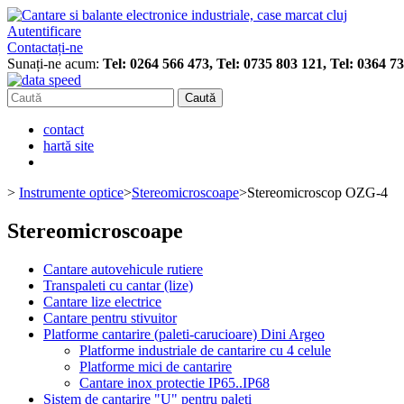
Autentificare
Contactați-ne
Sunați-ne acum:
Tel: 0264 566 473, Tel: 0735 803 121, Tel: 0364 7
Caută
contact
hartă site
>
Instrumente optice
>
Stereomicroscoape
>
Stereomicroscop OZG-4
Stereomicroscoape
Cantare autovehicule rutiere
Transpaleti cu cantar (lize)
Cantare lize electrice
Cantare pentru stivuitor
Platforme cantarire (paleti-carucioare) Dini Argeo
Platforme industriale de cantarire cu 4 celule
Platforme mici de cantarire
Cantare inox protectie IP65..IP68
Sistem de cantarire "U" pentru paleti