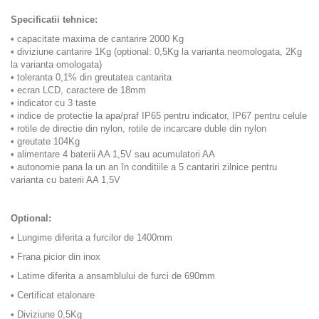
Specificatii tehnice:
•
capacitate maxima de cantarire 2000 Kg
•
diviziune cantarire 1Kg (optional: 0,5Kg la varianta neomologata, 2Kg
la varianta omologata)
•
toleranta 0,1% din greutatea cantarita
•
ecran LCD, caractere de 18mm
•
indicator cu 3 taste
•
indice de protectie la apa/praf IP65 pentru indicator, IP67 pentru celule
•
rotile de directie din nylon, rotile de incarcare duble din nylon
•
greutate 104Kg
•
alimentare 4 baterii AA 1,5V sau acumulatori AA
•
autonomie pana la un an în conditiile a 5 cantariri zilnice pentru
varianta cu baterii AA 1,5V
Optional:
•
Lungime diferita a furcilor de 1400mm
•
Frana picior din inox
•
Latime diferita a ansamblului de furci de 690mm
•
Certificat etalonare
•
Diviziune 0,5Kg