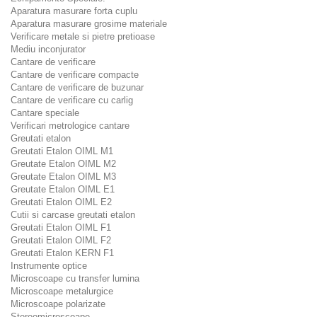
Aparatura masurare forta cuplu
Aparatura masurare grosime materiale
Verificare metale si pietre pretioase
Mediu inconjurator
Cantare de verificare
Cantare de verificare compacte
Cantare de verificare de buzunar
Cantare de verificare cu carlig
Cantare speciale
Verificari metrologice cantare
Greutati etalon
Greutati Etalon OIML M1
Greutate Etalon OIML M2
Greutate Etalon OIML M3
Greutate Etalon OIML E1
Greutati Etalon OIML E2
Cutii si carcase greutati etalon
Greutati Etalon OIML F1
Greutati Etalon OIML F2
Greutati Etalon KERN F1
Instrumente optice
Microscoape cu transfer lumina
Microscoape metalurgice
Microscoape polarizate
Stereomicroscoape