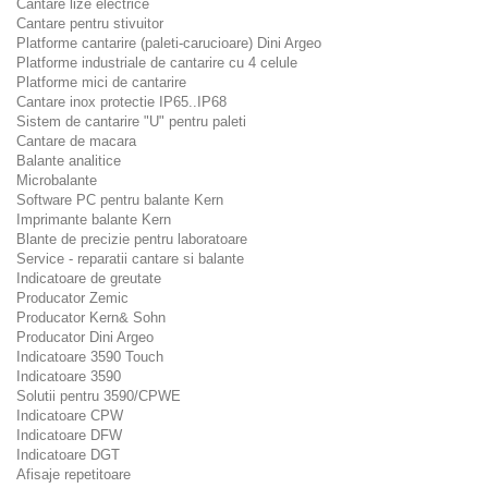
Cantare lize electrice
Cantare pentru stivuitor
Platforme cantarire (paleti-carucioare) Dini Argeo
Platforme industriale de cantarire cu 4 celule
Platforme mici de cantarire
Cantare inox protectie IP65..IP68
Sistem de cantarire "U" pentru paleti
Cantare de macara
Balante analitice
Microbalante
Software PC pentru balante Kern
Imprimante balante Kern
Blante de precizie pentru laboratoare
Service - reparatii cantare si balante
Indicatoare de greutate
Producator Zemic
Producator Kern& Sohn
Producator Dini Argeo
Indicatoare 3590 Touch
Indicatoare 3590
Solutii pentru 3590/CPWE
Indicatoare CPW
Indicatoare DFW
Indicatoare DGT
Afisaje repetitoare