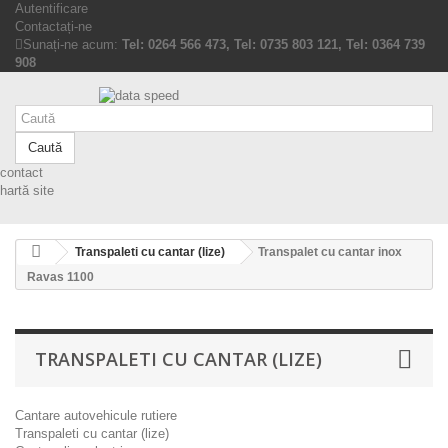
Autentificare
Contactați-ne
Sunați-ne acum:
Tel: 0264 566 473, Tel: 0735 803 121, Tel: 0364 739
908
Caută
contact
hartă site
Transpaleti cu cantar (lize)
Transpalet cu cantar inox
Ravas 1100
TRANSPALETI CU CANTAR (LIZE)
Cantare autovehicule rutiere
Transpaleti cu cantar (lize)