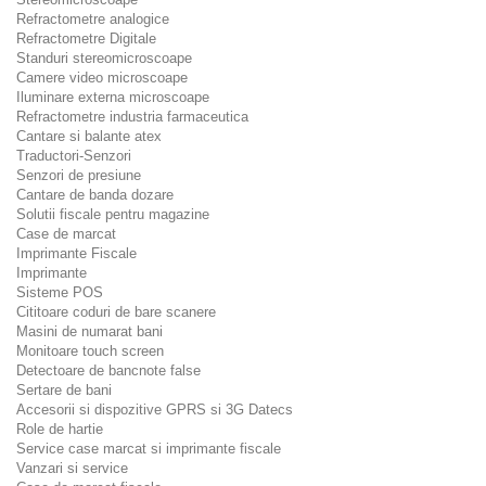
Refractometre analogice
Refractometre Digitale
Standuri stereomicroscoape
Camere video microscoape
Iluminare externa microscoape
Refractometre industria farmaceutica
Cantare si balante atex
Traductori-Senzori
Senzori de presiune
Cantare de banda dozare
Solutii fiscale pentru magazine
Case de marcat
Imprimante Fiscale
Imprimante
Sisteme POS
Cititoare coduri de bare scanere
Masini de numarat bani
Monitoare touch screen
Detectoare de bancnote false
Sertare de bani
Accesorii si dispozitive GPRS si 3G Datecs
Role de hartie
Service case marcat si imprimante fiscale
Vanzari si service