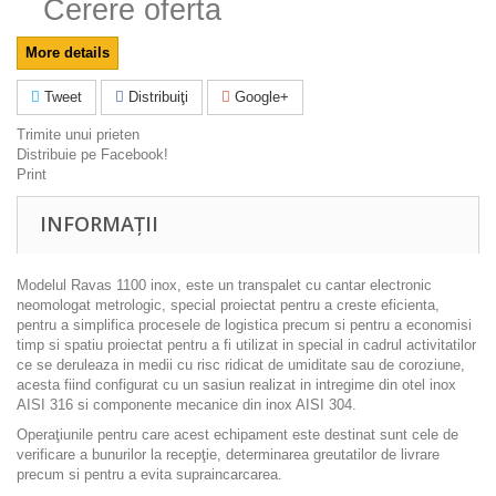
Cerere oferta
More details
Tweet
Distribuiţi
Google+
Trimite unui prieten
Distribuie pe Facebook!
Print
INFORMAȚII
Modelul Ravas 1100 inox, este un transpalet cu cantar electronic
neomologat metrologic, special proiectat pentru a creste eficienta,
pentru a simplifica procesele de logistica precum si pentru a economisi
timp si spatiu proiectat pentru a fi utilizat in special in cadrul activitatilor
ce se deruleaza in medii cu risc ridicat de umiditate sau de coroziune,
acesta fiind configurat cu un sasiun realizat in intregime din otel inox
AISI 316 si componente mecanice din inox AISI 304.
Operaţiunile pentru care acest echipament este destinat sunt cele de
verificare a bunurilor la recepţie, determinarea greutatilor de livrare
precum si pentru a evita supraincarcarea.