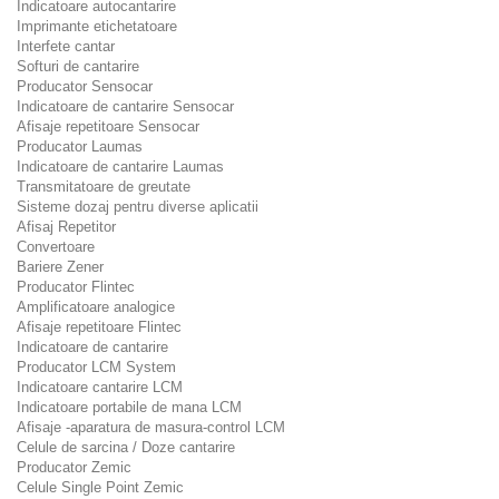
Indicatoare autocantarire
Imprimante etichetatoare
Interfete cantar
Softuri de cantarire
Producator Sensocar
Indicatoare de cantarire Sensocar
Afisaje repetitoare Sensocar
Producator Laumas
Indicatoare de cantarire Laumas
Transmitatoare de greutate
Sisteme dozaj pentru diverse aplicatii
Afisaj Repetitor
Convertoare
Bariere Zener
Producator Flintec
Amplificatoare analogice
Afisaje repetitoare Flintec
Indicatoare de cantarire
Producator LCM System
Indicatoare cantarire LCM
Indicatoare portabile de mana LCM
Afisaje -aparatura de masura-control LCM
Celule de sarcina / Doze cantarire
Producator Zemic
Celule Single Point Zemic