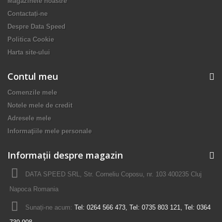
Magazinele noastre
Contactați-ne
Despre Data Speed
Politica Cookie
Harta site-ului
Contul meu
Comenzile mele
Notele mele de credit
Adresele mele
Informaţiile mele personale
Informații despre magazin
DATA SPEED SRL, Str. Corneliu Coposu, nr. 103 400235 Cluj
Napoca Romania
Sunați-ne acum:
Tel: 0264 566 473, Tel: 0735 803 121, Tel: 0364