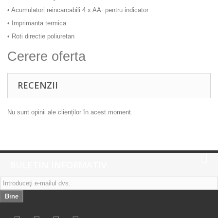
•
Acumulatori reincarcabili 4 x AA pentru indicator
•
Imprimanta termica
•
Roti directie poliuretan
Cerere oferta
RECENZII
Nu sunt opinii ale clienților în acest moment.
BULETIN INFORMATIV
Bine