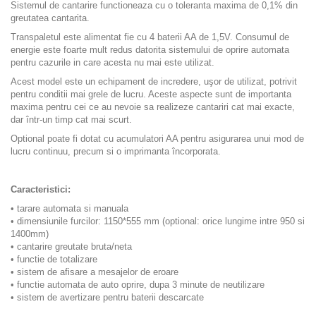
Sistemul de cantarire functioneaza cu o toleranta maxima de 0,1% din
greutatea cantarita.
Transpaletul este alimentat fie cu 4 baterii AA de 1,5V
. Consumul de
energie este foarte mult redus datorita sistemului de oprire automata
pentru cazurile in care acesta nu mai este utilizat.
Acest model este un echipament de incredere, uşor de utilizat, potrivit
pentru conditii mai grele de lucru. Aceste aspecte sunt de importanta
maxima pentru cei ce au nevoie sa realizeze cantariri cat mai exacte,
dar într-un timp cat mai scurt.
Optional poate fi dotat cu acumulatori AA pentru asigurarea unui mod de
lucru continuu, precum si o imprimanta încorporata.
Caracteristici:
•
tarare automata si manuala
•
dimensiunile furcilor: 1150*555 mm (optional: orice lungime intre 950 si
1400mm)
•
cantarire greutate bruta/neta
•
functie de totalizare
•
sistem de afisare a mesajelor de eroare
•
functie automata de auto oprire, dupa 3 minute de neutilizare
•
sistem de avertizare pentru baterii descarcate