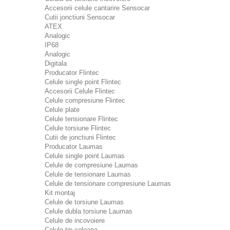
Accesorii celule cantarire Sensocar
Cutii jonctiuni Sensocar
ATEX
Analogic
IP68
Analogic
Digitala
Producator Flintec
Celule single point Flintec
Accesorii Celule Flintec
Celule compresiune Flintec
Celule plate
Celule tensionare Flintec
Celule torsiune Flintec
Cutii de jonctiuni Flintec
Producator Laumas
Celule single point Laumas
Celule de compresiune Laumas
Celule de tensionare Laumas
Celule de tensionare compresiune Laumas
Kit montaj
Celule de torsiune Laumas
Celule dubla torsiune Laumas
Celule de incovoiere
Celule tip coloana