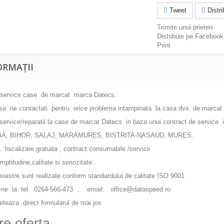
Tweet
Distrib
Trimite unui prieten
Distribuie pe Facebook
Print
ORMAȚII
i service case de marcat marca Datecs.
 sa ne contactati pentru orice problema intampinata la casa dvs. de marcat 
ervice/reparatii la case de marcat Datecs in baza unui contract de service i
BA, BIHOR, SALAJ, MARAMURES, BISTRITA-NASAUD, MURES.
 fiscalizare gratuita , contract consumabile /servicii
ptitudine,calitate si seriozitate .
 noastre sunt realizate conform standardului de calitate ISO 9001
i-ne la tel: 0264-566-473 , email: office@dataspeed.ro
teaza direct formularul de mai jos
re oferta