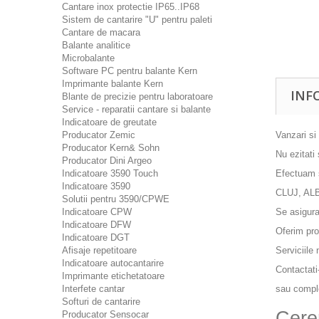
Cantare inox protectie IP65..IP68
Sistem de cantarire "U" pentru paleti
Cantare de macara
Balante analitice
Microbalante
Software PC pentru balante Kern
Imprimante balante Kern
INF
Blante de precizie pentru laboratoare
Service - reparatii cantare si balante
Indicatoare de greutate
Producator Zemic
Vanzari s
Producator Kern& Sohn
Nu ezitati
Producator Dini Argeo
Indicatoare 3590 Touch
Efectuam s
Indicatoare 3590
CLUJ, AL
Solutii pentru 3590/CPWE
Indicatoare CPW
Se asigura
Indicatoare DFW
Oferim prom
Indicatoare DGT
Afisaje repetitoare
Serviciile
Indicatoare autocantarire
Contactat
Imprimante etichetatoare
Interfete cantar
sau comple
Softuri de cantarire
Cere
Producator Sensocar