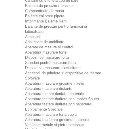
Cantare cu eticheta cod de bare
Balante de precizie / tehnice
Comparatoare de masa
Balante calibrare pipete
Imprimante Balante Kern
Balante de precizie pentru farmacii si
laboratoare
Accesorii
Analizoare de umiditate
Aparate de masura si control
Aparatura masurare forte
Dispozitive masurare forta
Standuri pentru masurare forta
Dispozitive masurare elasticitate
Accesorii de prindere si dispozitive de testare
Software
Aparatura masurare grosime invelis
Aparatura masurare distante
Aparatura testare duritate materiale
Aparatura testare duritate prin impact Sauter
Aparatura testare duritate prin penetrare
Echipamente Speciale.
Aparatura masurare forta cuplu
Aparatura masurare grosime materiale
Verificare metale si pietre pretioase