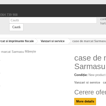
 0364 739 908
con
hart
Caută
cat si imprimante fiscale
Vanzari si service
case de marcat Sarmas
Mărește
case de 
Sarmasu
Condiție:
New product
Vanzari si service c
Cerere ofe
More details