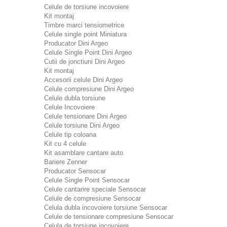
Celule de torsiune incovoiere
Kit montaj
Timbre marci tensiometrice
Celule single point Miniatura
Producator Dini Argeo
Celule Single Point Dini Argeo
Cutii de jonctiuni Dini Argeo
Kit montaj
Accesorii celule Dini Argeo
Celule compresiune Dini Argeo
Celule dubla torsiune
Celule Incovoiere
Celule tensionare Dini Argeo
Celule torsiune Dini Argeo
Celule tip coloana
Kit cu 4 celule
Kit asamblare cantare auto
Bariere Zenner
Producator Sensocar
Celule Single Point Sensocar
Celule cantarire speciale Sensocar
Celule de compresiune Sensocar
Celula dubla incovoiere torsiune Sensocar
Celule de tensionare compresiune Sensocar
Celula de torsiune incovoiere