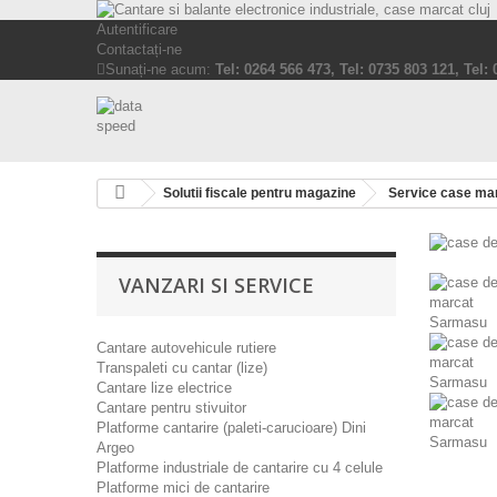
Autentificare
Contactați-ne
Sunați-ne acum:
Tel: 0264 566 473, Tel: 0735 803 121, Tel:
Solutii fiscale pentru magazine
Service case mar
VANZARI SI SERVICE
Cantare autovehicule rutiere
Transpaleti cu cantar (lize)
Cantare lize electrice
Cantare pentru stivuitor
Platforme cantarire (paleti-carucioare) Dini
Argeo
Platforme industriale de cantarire cu 4 celule
Platforme mici de cantarire