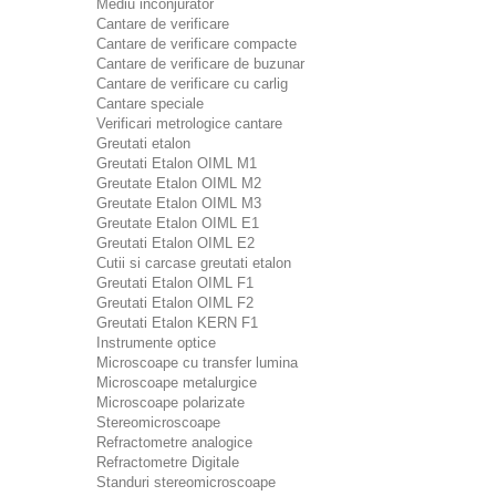
Mediu inconjurator
Cantare de verificare
Cantare de verificare compacte
Cantare de verificare de buzunar
Cantare de verificare cu carlig
Cantare speciale
Verificari metrologice cantare
Greutati etalon
Greutati Etalon OIML M1
Greutate Etalon OIML M2
Greutate Etalon OIML M3
Greutate Etalon OIML E1
Greutati Etalon OIML E2
Cutii si carcase greutati etalon
Greutati Etalon OIML F1
Greutati Etalon OIML F2
Greutati Etalon KERN F1
Instrumente optice
Microscoape cu transfer lumina
Microscoape metalurgice
Microscoape polarizate
Stereomicroscoape
Refractometre analogice
Refractometre Digitale
Standuri stereomicroscoape