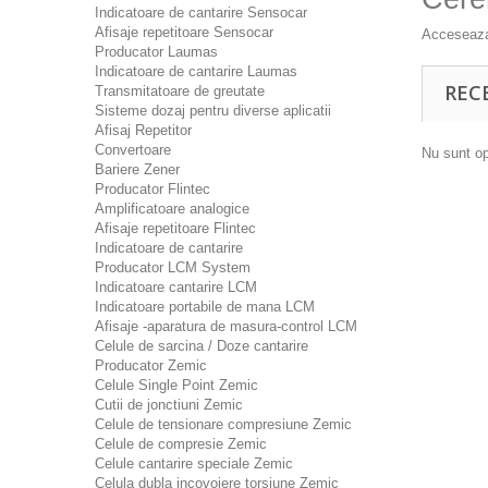
Indicatoare de cantarire Sensocar
Afisaje repetitoare Sensocar
Acceseaza
Producator Laumas
Indicatoare de cantarire Laumas
REC
Transmitatoare de greutate
Sisteme dozaj pentru diverse aplicatii
Afisaj Repetitor
Convertoare
Nu sunt op
Bariere Zener
Producator Flintec
Amplificatoare analogice
Afisaje repetitoare Flintec
Indicatoare de cantarire
Producator LCM System
Indicatoare cantarire LCM
Indicatoare portabile de mana LCM
Afisaje -aparatura de masura-control LCM
Celule de sarcina / Doze cantarire
Producator Zemic
Celule Single Point Zemic
Cutii de jonctiuni Zemic
Celule de tensionare compresiune Zemic
Celule de compresie Zemic
Celule cantarire speciale Zemic
Celula dubla incovoiere torsiune Zemic