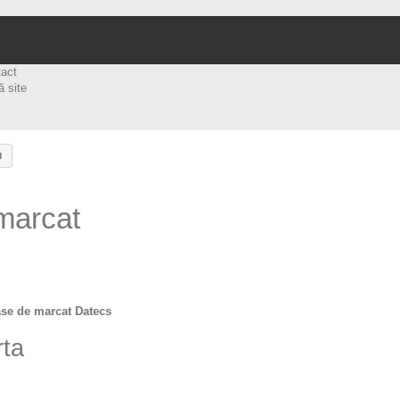
tact
ă site
u
marcat
ase de marcat Datecs
rta