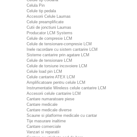
Celula Pin
Celule tip pedala
Accesorii Celule Laumas
Celule preamplificate
Cutii de jonctiuni Laumas
Producator LCM Systems
Celule de compresie LCM
Celule de tensionare-compresie LCM
Inele racordare cu sistem cantarire LCM
Sisteme cantarire prin agatare LCM
Celule de tensionare LCM
Celule de torsiune incovoiere LCM
Celule load pin LCM
Celule cantarire ATEX LCM
Amplificatoare pentru celule LCM
Instrumentatie Wireless celule cantarire LCM
Accesorii celule cantarire LCM
Cantare numaratoare piese
Cantare medicale
Cantare medicale diverse
Scaune si platforme medicale cu cantar
Tije masurare inaltime
Cantare comerciale
Vanzari si reparatii