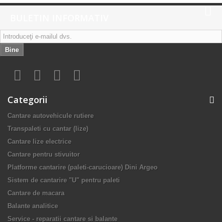
BULETIN INFORMATIV
Bine
Categorii
Cantare autovehicule rutiere
Transpaleti cu cantar (lize)
Cantare lize electrice
Cantare pentru stivuitor
Platforme cantarire (paleti-carucioare) Dini Argeo
Sistem de cantarire "U" pentru paleti
Cantare de macara
Balante analitice
Service - reparatii cantare si balante