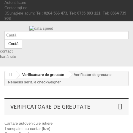
Autentificare
Contactați-ne
Sunați-ne acum:
Tel: 0264 566 473, Tel: 0735 803 121, Tel: 0364 739
908
Caută
contact
hartă site
Verificatoare de greutate
Verificator de greutate
Nemesis seria R checkweigher
VERIFICATOARE DE GREUTATE
Cantare autovehicule rutiere
Transpaleti cu cantar (lize)