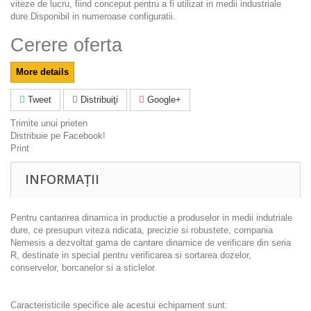
viteze de lucru, fiind conceput pentru a fi utilizat in medii industriale
dure.Disponibil in numeroase configuratii.
Cerere oferta
More details
Tweet
Distribuiţi
Google+
Trimite unui prieten
Distribuie pe Facebook!
Print
INFORMAȚII
Pentru cantarirea dinamica in productie a produselor in medii indutriale
dure, ce presupun viteza ridicata, precizie si robustete, compania
Nemesis a dezvoltat gama de cantare dinamice de verificare din seria
R, destinate in special pentru verificarea si sortarea dozelor,
conservelor, borcanelor si a sticlelor.
Caracteristicile specifice ale acestui echipament sunt: