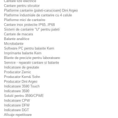
Cantare lize electrice
Cantare pentru stivuitor
Platforme cantarire (paleti-carucioare) Dini Argeo
Platforme industriale de cantarire cu 4 celule
Platforme mici de cantarire
Cantare inox protectie IP65..IP68
Sistem de cantarire "U" pentru paleti
Cantare de macara
Balante analitice
Microbalante
Software PC pentru balante Kern
Imprimante balante Kern
Blante de precizie pentru laboratoare
Service - reparatii cantare si balante
Indicatoare de greutate
Producator Zemic
Producator Kern& Sohn
Producator Dini Argeo
Indicatoare 3590 Touch
Indicatoare 3590
Solutii pentru 3590/CPWE
Indicatoare CPW
Indicatoare DFW
Indicatoare DGT
Afisaje repetitoare