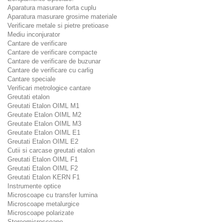
Aparatura masurare forta cuplu
Aparatura masurare grosime materiale
Verificare metale si pietre pretioase
Mediu inconjurator
Cantare de verificare
Cantare de verificare compacte
Cantare de verificare de buzunar
Cantare de verificare cu carlig
Cantare speciale
Verificari metrologice cantare
Greutati etalon
Greutati Etalon OIML M1
Greutate Etalon OIML M2
Greutate Etalon OIML M3
Greutate Etalon OIML E1
Greutati Etalon OIML E2
Cutii si carcase greutati etalon
Greutati Etalon OIML F1
Greutati Etalon OIML F2
Greutati Etalon KERN F1
Instrumente optice
Microscoape cu transfer lumina
Microscoape metalurgice
Microscoape polarizate
Stereomicroscoape