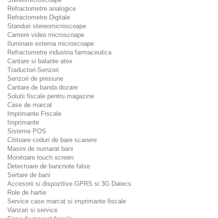
Refractometre analogice
Refractometre Digitale
Standuri stereomicroscoape
Camere video microscoape
Iluminare externa microscoape
Refractometre industria farmaceutica
Cantare si balante atex
Traductori-Senzori
Senzori de presiune
Cantare de banda dozare
Solutii fiscale pentru magazine
Case de marcat
Imprimante Fiscale
Imprimante
Sisteme POS
Cititoare coduri de bare scanere
Masini de numarat bani
Monitoare touch screen
Detectoare de bancnote false
Sertare de bani
Accesorii si dispozitive GPRS si 3G Datecs
Role de hartie
Service case marcat si imprimante fiscale
Vanzari si service