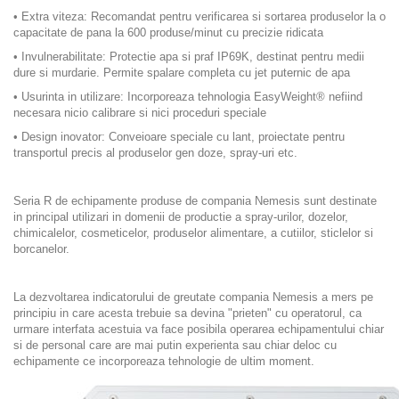
• Extra viteza: Recomandat pentru verificarea si sortarea produselor la o
capacitate de pana la 600 produse/minut cu precizie ridicata
• Invulnerabilitate: Protectie apa si praf IP69K, destinat pentru medii
dure si murdarie. Permite spalare completa cu jet puternic de apa
• Usurinta in utilizare: Incorporeaza tehnologia EasyWeight® nefiind
necesara nicio calibrare si nici proceduri speciale
• Design inovator: Conveioare speciale cu lant, proiectate pentru
transportul precis al produselor gen doze, spray-uri etc.
Seria R de echipamente produse de compania Nemesis sunt destinate
in principal utilizari in domenii de productie a spray-urilor, dozelor,
chimicalelor, cosmeticelor, produselor alimentare, a cutiilor, sticlelor si
borcanelor.
La dezvoltarea indicatorului de greutate compania Nemesis a mers pe
principiu in care acesta trebuie sa devina "prieten" cu operatorul, ca
urmare interfata acestuia va face posibila operarea echipamentului chiar
si de personal care are mai putin experienta sau chiar deloc cu
echipamente ce incorporeaza tehnologie de ultim moment.