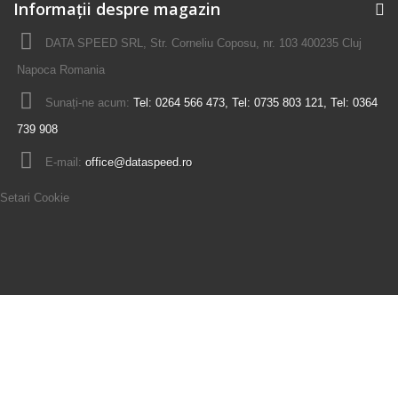
Informații despre magazin
DATA SPEED SRL, Str. Corneliu Coposu, nr. 103 400235 Cluj
Napoca Romania
Sunați-ne acum:
Tel: 0264 566 473, Tel: 0735 803 121, Tel: 0364
739 908
E-mail:
office@dataspeed.ro
Setari Cookie