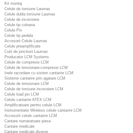
Kit montaj
Celule de torsiune Laumas
Celule dubla torsiune Laumas
Celule de incovoiere
Celule tip coloana
Celula Pin
Celule tip pedala
Accesorii Celule Laumas
Celule preamplificate
Cutii de jonctiuni Laumas
Producator LCM Systems
Celule de compresie LCM
Celule de tensionare-compresie LCM
Inele racordare cu sistem cantarire LCM
Sisteme cantarire prin agatare LCM
Celule de tensionare LCM
Celule de torsiune incovoiere LCM
Celule load pin LCM
Celule cantarire ATEX LCM
Amplificatoare pentru celule LCM
Instrumentatie Wireless celule cantarire LCM
Accesorii celule cantarire LCM
Cantare numaratoare piese
Cantare medicale
Cantare medicale diverse