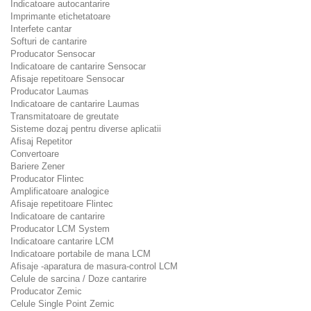
Indicatoare autocantarire
Imprimante etichetatoare
Interfete cantar
Softuri de cantarire
Producator Sensocar
Indicatoare de cantarire Sensocar
Afisaje repetitoare Sensocar
Producator Laumas
Indicatoare de cantarire Laumas
Transmitatoare de greutate
Sisteme dozaj pentru diverse aplicatii
Afisaj Repetitor
Convertoare
Bariere Zener
Producator Flintec
Amplificatoare analogice
Afisaje repetitoare Flintec
Indicatoare de cantarire
Producator LCM System
Indicatoare cantarire LCM
Indicatoare portabile de mana LCM
Afisaje -aparatura de masura-control LCM
Celule de sarcina / Doze cantarire
Producator Zemic
Celule Single Point Zemic