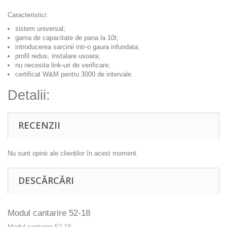
Caracteristici:
sistem universal;
gama de capacitate de pana la 10t;
introducerea sarcinii intr-o gaura infundata;
profil redus, instalare usoara;
nu necesita link-uri de verificare;
certificat W&M pentru 3000 de intervale.
Detalii:
RECENZII
Nu sunt opinii ale clienților în acest moment.
DESCĂRCĂRI
Modul cantarire 52-18
Modul cantarire 52-18