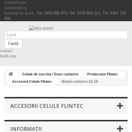
Autentificare
Contactați-ne
Sunați-ne acum:
Tel: 0264 566 473, Tel: 0735 803 121, Tel: 0364 739
908
Caută
contact
hartă site
Celule de sarcina / Doze cantarire
Producator Flintec
Accesorii Celule Flintec
Modul cantarire 52-18
ACCESORII CELULE FLINTEC
INFORMAŢII