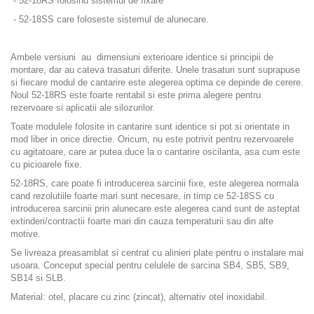
- 52-18RS folosind sistemul de fixare
- 52-18SS care foloseste sistemul de alunecare.
Ambele versiuni au dimensiuni exterioare identice si principii de
montare, dar au cateva trasaturi diferite. Unele trasaturi sunt suprapuse
si fiecare modul de cantarire este alegerea optima ce depinde de cerere.
Noul 52-18RS este foarte rentabil si este prima alegere pentru
rezervoare si aplicatii ale silozurilor.
Toate modulele folosite in cantarire sunt identice si pot si orientate in
mod liber in orice directie. Oricum, nu este potrivit pentru rezervoarele
cu agitatoare, care ar putea duce la o cantarire oscilanta, asa cum este
cu picioarele fixe.
52-18RS, care poate fi introducerea sarcinii fixe, este alegerea normala
cand rezolutiile foarte mari sunt necesare, in timp ce 52-18SS cu
introducerea sarcinii prin alunecare este alegerea cand sunt de asteptat
extinderi/contractii foarte mari din cauza temperaturii sau din alte
motive.
Se livreaza preasamblat si centrat cu alinieri plate pentru o instalare mai
usoara. Conceput special pentru celulele de sarcina SB4, SB5, SB9,
SB14 si SLB.
Material: otel, placare cu zinc (zincat), alternativ otel inoxidabil.